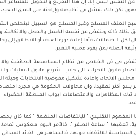
ن النفس ليس إلا. إن هذا التفريغ والتحويل للمشاعر السيئ
هور، لكن ذلك يفشل في تخليصه وإراحته على المدى البعيد، مم
دئذ يصبح العنف المسلح وغير المسلح هو السبيل ليتخلص ا
ق بذلك ذاته وينفض عن نفسه الكسل والجهل والاتكالية، و
ال لكل الاحتمالات، فأما إعادة دورة العنف أو الانطلاق إلى 
يقة الصلة بمن يقود عملية التغير.
نتفض هي في الخلاص من نظام المحاصصة الطائفية والاثني
واصدار قانون الاحزاب، الى جانب تشريع قانون النقابات والا
ن مجلس الاتحاد، واعادة تشكيل مفوضية الانتخابات وهيئة ا
امر يبدو أكثر تعقيدا، وان محاولات الحكومة هي مجرد ا
 تدك المظاهرات والاعتصامات ابواب المنطقة الخضراء، و
دد.
يها المفهوم التقليدي " للإنتفاضات المنظمة " كما كان يح
ية، تعقبها " ساعة الصفر "، فالأمر اليوم معكوس تماما، ح
لسياسية للالتفاف حولها، فالجماهير هي القائد الميداني للأ