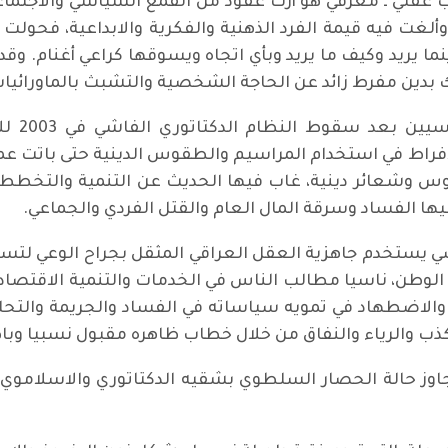
ب عقلي ـ معرفي هو أرث عقود من القمع السياسي والاجتماع
ألغت فيه قيمة الفرد الذهنية والفكرية والابداعية، فحولت
ما يريد وكيف ما يريد وبأي اتجاه ويسوقها كراعي أغنام. وق
 بدين مفرط زائد عن الحاجة الشخصية والتشبث بالماورائيا
كانت تل
اط في استخدام المراسيم والطقوس الدينية حتى باتت عم
قوس وشعائر دينية، غاب فيها الحديث عن التنمية والتخ
ها الفساد وسرقة المال العام والقتل الفردي والجماعي.
سي يستخدم جاهزية العقل العراقي المثقل بجراح الوعي ل
ي الوطن، ناسيا مطالب الناس في الخدمات والتنمية الاقتصاد
 والاضطهاد في تمويه سياساته في الفساد والجريمة والتح
ب والرياء والنفاق من خلال خطاب ظاهره مقبول نسبيا وبا
 حالة الحصار السلطوي بشقيه الدكتاتوري والاسلاموي وا