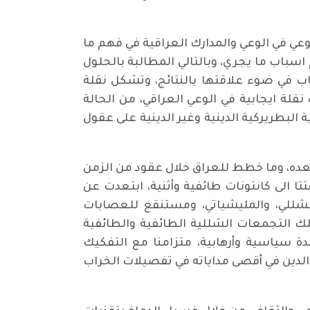
عي في الوعي والمدارك العراقية في فهم ما
سباب ما يجري، وبالتالي المطالبة بالحلول
اب في ضوء علاقتها بالنتائج، وتشكل نقلة
قلة ايجابية في الوعي العراقي، من الحالة
 البطريركية الدينية وغير الدينية على عقول
ضع السياسي في العراق هو نتاج لتراكم سبق سقوط النظام السابق في عام 2003 وما بعده، وما خطط للعراق خلال عقود من الزمن
ا الى كانتونات طائفية وأثنية، ابتعدت عن
لشللي، والمليشياتي، ومستنقع للعصابات
لك التجمعات الشللية الطائفية والطائفية
دة سياسية وأرهابية، متزامنا مع التفكيك
لدين في أقصى مداياته في تفصيلات الخراب