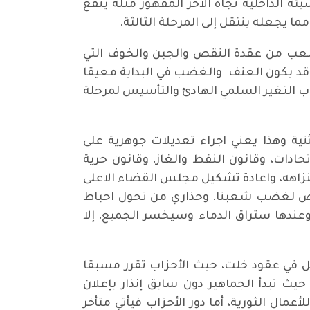
ة الداخلية تجاه الآخر المقهور مثله ينفع
ا يجعله ينتقل إلى المرحلة الثالثة.
لشعب من عقدة النقص والجبن والخوف التي
قد يكون العنف والغضب في البداية معيقا
رحاب التغير السلمي الهادئ والتأسيس لمرحلة
ة وهذا يعني اجراء تعديلات جوهرية على
تحادات، وقانون النفط والغاز، وقانون حرية
لنزاهه، واعادة تشكيل مجلس القضاء الاعلى
متصاص لغضب شعبنا. وحذاري من تحول احباط
عندها ستراق الدماء وسيخسر الجميع، إلا
صل في عقود خلت، حيث الأحزاب تقرر مسبقا
يث تبدأ الجماهير دون سابق إنذار بإعلان
عمال الثورية، أما دور الأحزاب فيأتي متأخر