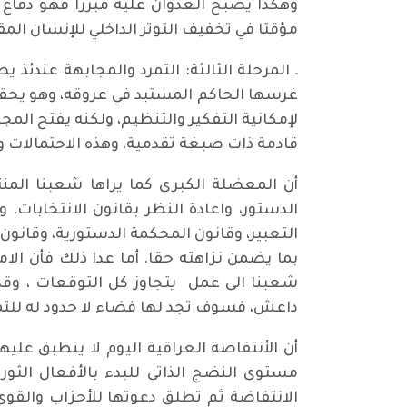
وهكذا يصبح العدوان عليه مبررا فهو دفاع ع
مؤقتا في تخفيف التوتر الداخلي للإنسان المق
ـ المرحلة الثالثة: التمرد والمجابهة عن
غرسها الحاكم المستبد في عروقه، وهو يحق
لإمكانية التفكير والتنظيم، ولكنه يفتح المج
قادمة ذات صبغة تقدمية، وهذه الاحتمالات وث
أن المعضلة الكبرى كما يراها شعبنا الم
الدستور، واعادة النظر بقانون الانتخابات، 
التعبير، وقانون المحكمة الدستورية، وقانو
بما يضمن نزاهته حقا. أما عدا ذلك فأن ال
شعبنا الى عمل يتجاوز كل التوقعات ، وقد
داعش، فسوف تجد لها فضاء لا حدود له للتم
أن الأنتفاضة العراقية اليوم لا ينطبق عل
مستوى النضج الذاتي للبدء بالأفعال الثور
الانتفاضة ثم تطلق دعوتها للأحزاب والقوى ا