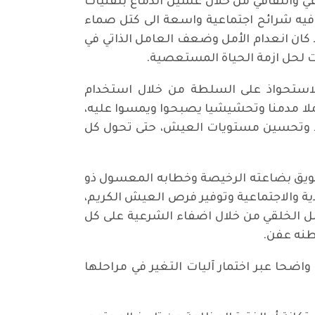
ي والثقافي من خلال غسيل الدماغ بتقنيات
 فيه شرائح اجتماعية واسعة الى كتل صماء
د كان انعدام الأمل وضعف العامل الذاتي في
ت لحل ازمة الحياة المستعصية.
ك أرض خصبة للإسلامويين السياسيين بعد سقوط النظام الدكتاتوري الفاشي في 2003 للاستحواذ على السلطة من خلال استخدام
لا مدمنا وتحشيشيا يصبحوا ويمسوا عليه،
طط وتحسين مستويات العيش، حتى تحول كل
تسويق بضاعته الرخيصة وخطابه المعسول ذو
ية والاجتماعية وتوفير فرص العيش الكريم،
لل الخلقي من خلال اضفاء الشرعية على كل
طنه عفن.
ضحا عبر اختمار آليات التغير في مراحلها