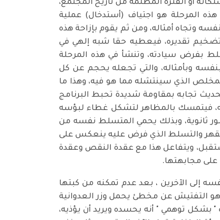
تكانة أو الفترة المظلمة من تاريخ المجتمع،
ذه المرحلة هو اجتياف (أستدخال) عملية
سه وتجاه أمثاله، ومن ثم يقوم بإزاحة هذه
تضخيم تقديره، فيعطيه حقا شبه إلهي في
تسلط بفرض سيادته، وتنشأ في هذه المرحلة
بنفسه وبأمثاله، والتي تجعله يحجم عن كل
لمخلص الذي سينتشله مما هو فيه، وهذا ما
تحديث تجابه بمقاومة شديدة تحبط البرنامج
ه، فيتمسك بالمظاهر لتشكل غطاء لبؤسه
 أمور ثانوية، وبذلك يحمي المتسلط نفسه من
 القهر والتسلط الذي فرض عليه ينعكس على
ستقبل، ويتفاعل هذا مع عقدة النقص وعقدة
على مجابهتها.
فسه إلى الآخرين ، بعد عدم تمكنه من كبتها
ية هو التفتيش عن مخطئ يحمل وزر العدوانية
 بشكل توهمي " أنه يحسده ويريد أن يؤذيه،