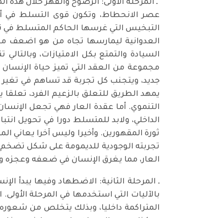
ـ المرحلة الأولى: الرضوخ والقهر خلال هذه ا
عصر الانحطاط، وتكون قوى التسلط في أوج
التبخيس التي غرسها الحاكم المتسلط في نفس
العدوانية ليمارسها تجاه من هو اضعف من
السيادة والتمتع بكل الامتيازات، وبالتال
مجموعة من العقد التي تميز حياة الإنسان 
جديد، ويتجنب كل تجربة قد تساهم في تغير 
يمهد الطريق للتعلق بالزعيم الفرد، تعلقا 
التنموي. أما عقدة العار فهي تجعل الإ
الداخلي، ولابد للمتسلط دورا في تحويل انتب
ثورة المقهورين. وأخيرا وليس آخرا يعاني 
تجربته الوجودية للديمومة على شكل تضخم ف
العار، مما يغرق الإنسان في ضعفه وعجزه و
ـ المرحلة الثانية: الاضطهاد وفيها يبدأ ال
بالآليات التي استخدمها في المرحلة الأولى.
المتراكمة داخليا، وبذلك يتخلص من شعوره ب