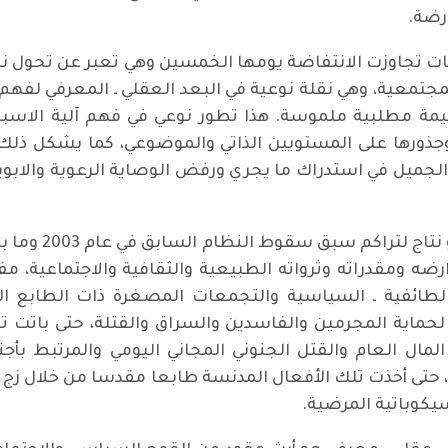
رضة.
ات تجاوزت الانتفاضة يومها الخمسين وهي تعبر عن تحول نو
جتمعية، وهي نقلة نوعية في البعد العقلي ـ المعرفي لفهم ا
قيمة مطلبية ملموسة. هذا تطور نوعي في فهم آلية الاسب
 وجذورها على المستويين الذاتي والموضوعي، كما يشكل ذلك ن
 الجميل في استدراك ما يجري ورفض الوصاية الرعوية والابوية
كما نعرف أن الو
ه ومقدراته وثرواته الطبيعية والثقافية والاجتماعية، مفتت
الطائفية ـ السياسية والتجمعات المصغرة ذات الطابع ا
حماية المجرمين والفاسدين والسراق والقتلة، حتى باتت ت
مال العام والقتل الجنوني المجاني اليومي والمرتبط بأجن
 حتى أخذت تلك الأفعال المدنسة طابعا مقدسا من خلال زج ا
يكوباتية المرضية.