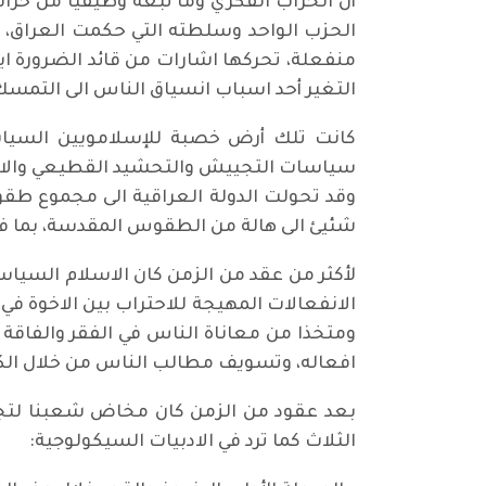
أن الخراب الفكري وما تبعه وظيفيا من خرا
الحزب الواحد وسلطته التي حكمت العراق، و
منفعلة، تحركها اشارات من قائد الضرورة اين
التغير أحد اسباب انسياق الناس الى التمسك
سياسات التجييش والتحشيد القطيعي والافر
وقد تحولت الدولة العراقية الى مجموع ط
شئيئ الى هالة من الطقوس المقدسة، بما في
لأكثر من عقد من الزمن كان الاسلام السيا
الانفعالات المهيجة للاحتراب بين الاخوة ف
ومتخذا من معاناة الناس في الفقر والفاقة
افعاله، وتسويف مطالب الناس من خلال الكذ
بعد عقود من الزمن كان مخاض شعبنا لتجاوز
الثلاث كما ترد في الادبيات السيكولوجية: