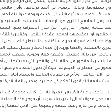
لمرحلة، التي تدوم فترة طويلة نسبيا، يشكل زمن الرضوخ والاس
 سطوتها، وحالة الرضوخ في أشد درجاتها. وأبرز ملامح ه
ية الجماهير، فيكره الإنسان نفسه ويوجه عدوانيته تجاه نف
ه. ومن الملامح الأخرى هو الإعجاب بالمتسلط المستبد و
ي تنشأ علاقة رضوخ " مازوخي " من خلال الاعتراف بحق الم
المقهور أو المضطهد أهمها: عقدة النقص، وفقدان الثقة 
وضعه، لذلك فهو لا يحرك ساكنا، وإنما ينتظر ذلك البطل ا
يغري بالتسلط والدكتاتورية، إن هذه الأفكار تجعل عملية ال
نسان يخجل من ذاته، ويعيش وضعه كعار وجودي يصعب تحمل
اه الإنسان المقهور من حالة الذل والقهر التي يعيشها إلى
المقهور من اضطراب الديمومة، حيث أن طول المعاناة وعمق
ي آلام الماضي، وتأزم في معاناة الحاضر وانسداد آفاق الم
استسلامه إزاء قوى تتحكم في مصيره، ويحس انه لا قدرة له 
إنسان بتحويل حالة الغليان العدوانية التي كانت موجهة ضد ن
 انه يحول عدوانيته إلى الذين يشبهونه، أن جوهر هذه العمل
الذنب ومن عاره وعقد نقصه ويصبها على الآخر، متهما إياه "