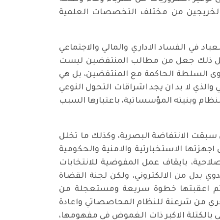
 الخريجين من مختلف التخصصات العلمية
اد في الفساد الاداري والمالي والاجتماعي
، كل ذلك جعل من مطالب المنتفضين ليست
لقوى السلطة الحاكمة مع المنتفضين، بل هي
الذي لا بد ان يجد اشراقات التحول النوعي
النظام وبنيته المؤسساتية، باعتبارها السبب
بله هو ضعف المساهمة الشعبية في الانتخابات البرلمانية التي جرت في 12ـ05ـ2018 والتي سبقت الانتفاضة البصرية، وكذلك ما تخلل
اجهزتها الاستخبارتية والامنية والحكومية
صلاحية، بايقاف عمل المفوضية للانتخابات
يدوي بدل من الالكتروني، ولكن لجنة القضاة
فرز اليدوي جاءت مطابقة بنسبة 99% للعد الالكتروني، ثم اعقبتها خطوة سريعة ومستعجلة من
يجري من شرعنة للنظام المحاصصاتي واعادة
 بالكتلة الاكبر ذات الغموض في مفهومها،