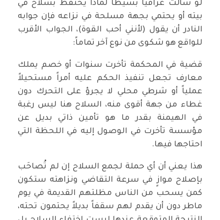
‏لو سألت عراقياً بسيطاً لماذا يحتفظ بسلاح في
بيته أو يحتمي بجهة مسلحة في نزاعه فإن جوابه
النادر أن يقول (لأنني أحب القوة)، الجواب الأقرب
للواقع هو شكوى من نوع آخر تماماً:
‏قضية في المحكمة تأخرت سنوات أو خصم يملك
معارف تجعل تنفيذ الحكم عليه أمراً مستحيلاً
عملياً أو شرطي محلي لا يجرؤ على التحرك دون
غطاء من جهة أقوى منه، السلاح هنا ليس رغبة
في الهيمنة بقدر ما هو تأمين ذاتي بديل عن
مؤسسة تأخرت في الوصول إليه في اللحظة التي
احتاجها فيها.
‏هذا يعني أن أي حملة لجمع السلاح إن لم تُصاحَب
بإصلاح موازٍ في سرعة التقاضي ونزاهته ستكون
كمن يسحب من الناس مظلتهم القديمة في يوم
ماطر دون أن يقدم لهم سقفاً بديلاً يحتمون تحته،
النتيجة المتوقعة عندها ليست اختفاء السلاح بل