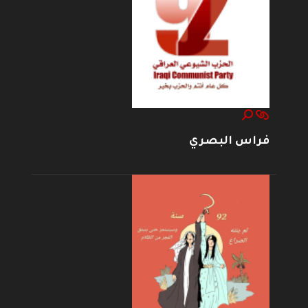
فراس البصري