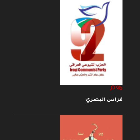
فراس البصري