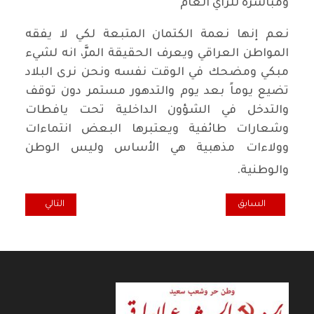
ومباشرة للرأي العام"
نعم إنها نعمة الكتمان المتبعة لكي لا يفقه
المواطن العراقي ويعرف الحقيقة المرَّ، انه لشيء
مبكي ومضحك في الوقت نفسه ونحن نرى البلاد
تضيع يوماً بعد يوم والتدهور مستمر دون توقف
والتدخل في الشؤون الداخلية تحت يافطات
وشعارات طائفية ويعتبرها البعض انتماءات
وولاءات مذهبية هي الأساس وليس الوطن
والوطنية.
المقال السابق: أشهر السيد علي الزيدي هويته الطبقية فما الكلفة؟
المقال التالي: تف
السابق
التالي