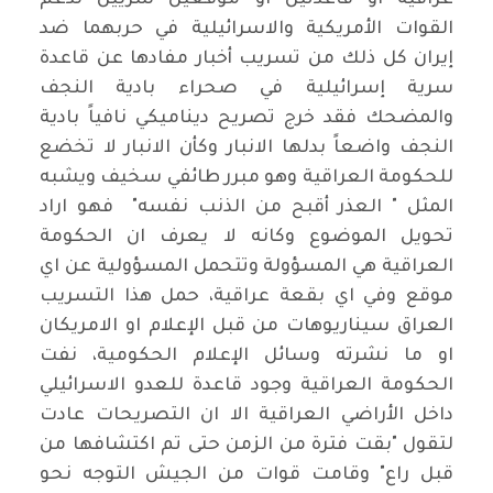
القوات الأمريكية والاسرائيلية في حربهما ضد
إيران كل ذلك من تسريب أخبار مفادها عن قاعدة
سرية إسرائيلية في صحراء بادية النجف
والمضحك فقد خرج تصريح ديناميكي نافياً بادية
النجف واضعاً بدلها الانبار وكأن الانبار لا تخضع
للحكومة العراقية وهو مبرر طائفي سخيف ويشبه
المثل " العذر أقبح من الذنب نفسه" فهو اراد
تحويل الموضوع وكانه لا يعرف ان الحكومة
العراقية هي المسؤولة وتتحمل المسؤولية عن اي
موقع وفي اي بقعة عراقية، حمل هذا التسريب
العراق سيناريوهات من قبل الإعلام او الامريكان
او ما نشرته وسائل الإعلام الحكومية، نفت
الحكومة العراقية وجود قاعدة للعدو الاسرائيلي
داخل الأراضي العراقية الا ان التصريحات عادت
لتقول "بقت فترة من الزمن حتى تم اكتشافها من
قبل راع" وقامت قوات من الجيش التوجه نحو