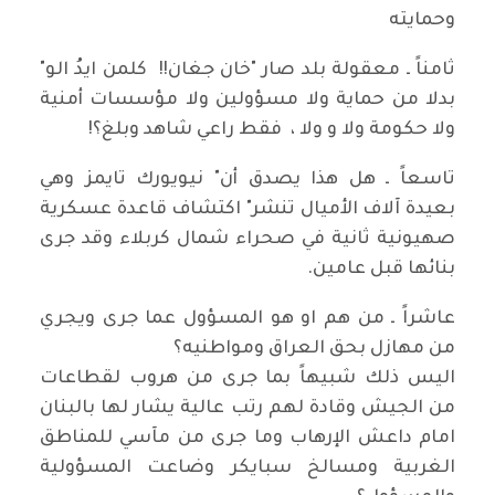
وحمايته
ثامناً ـ معقولة بلد صار "خان جغان!! كلمن ايدُ الو"
بدلا من حماية ولا مسؤولين ولا مؤسسات أمنية
ولا حكومة ولا و ولا ، فقط راعي شاهد وبلغ؟!
تاسعاً ـ هل هذا يصدق أن" نيويورك تايمز وهي
بعيدة آلاف الأميال تنشر" اكتشاف قاعدة عسكرية
صهيونية ثانية في صحراء شمال كربلاء وقد جرى
بنائها قبل عامين.
عاشراً ـ من هم او هو المسؤول عما جرى ويجري
من مهازل بحق العراق ومواطنيه؟
اليس ذلك شبيهاً بما جرى من هروب لقطاعات
من الجيش وقادة لهم رتب عالية يشار لها بالبنان
امام داعش الإرهاب وما جرى من مآسي للمناطق
الغربية ومسالخ سبايكر وضاعت المسؤولية