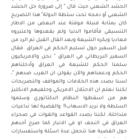
الحشد الشعبي حيث قال " إلى ضرورة حل الحشد
الشعبي أو دمجه تحت سلطة الدولة" هذا التصريح
كان بمثابة قنبلة موقتة عند البعض من الاطار
التنسيقي فأقاموا الدنيا ولم يقعدوها واعتبروه
معاديا ويكره الشيعة وبعد القال القيل تم الرد من
قبل السفير حول تسليم الحكم في العراق فقال
السفير البريطاني في العراق " نحن والامريكيون
سلمنا الحكم للشيعة في العراق وأدخلناهم
الحكم ودعمناهم والآن يقولن ان الغرب ضدهم "،
لسنا بصدد هذه الخلافات والمواقف والتصريحات
لكننا نعلم ان الاحتلال الامريكي وحلفيهم الانكليز
هم من اسقطوا النظام الدكتاتوري وسلموا
السلطة ولا نريد الاسهاب!! والقضية لها تداعيات
متداخلة، لكننا بصدد القواعد والقوات في صحراء
العراق في النجف او في الانبار كما صرح أحدهم
حول القضية هنا تتحمل عدة اسئلة واستفسارات