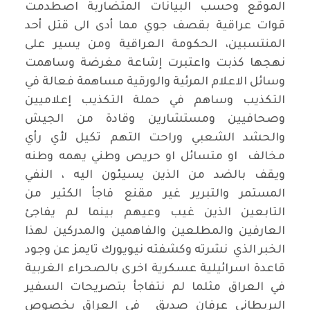
الموقع وحسب البيانات المتضاربة اصطدمت
قوات عراقية بقصف جوي مما أدى الى قتل أحد
المنتسبين، الحكومة العراقية ومن يسير على
نهجها كذبت واعتبرت إشاعة مغرضة وساهمت
وسائل الاعلام المرئية والورقية مساهمة فعالة في
التكذيب وساهم في حملة التكذيب إعلاميين
وصحافيين ومستشارين وقادة من الجيش
والحشد الشعبي وراحت التهم تكيل لأي رأي
مخالف او متسائل او حريص وطني يهمه وطنه
ويقف بالضد من الذين يسيئون اليه ، النفي
المستمر والتبرير غير مقنع فاجأ الكثير من
التابعين الذين غيب وعيهم بينما لم يفاجئ
العارفين والمطلعين والفاهمين والمدركين لهذا
الخبر الذي نشرته وكشفته نيويورك تايمز عن وجود
قاعدة اسرائيلية عسكرية اخرى بالصحراء الغربية
في العراق مثلما لم نتفاجأ بتصريحات السفير
البريطاني عرفان صديق في العراق بخصوص