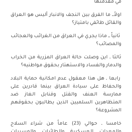
في مقدمتها
اولاًــ ما الفرق بين النجف والانبار أليس هو العراق
والقائل طائفي بامتياز؟
ثانياً ــ ماذا يجري في العراق من الغرائب والعجائب
والمصائب؟
ثالثا ـ اين وصلت حالة العراق المزرية من الخراب
والدمار والفساد والاستهتار بحقوق مواطنيه؟
رابعا ـ هل هذا معقول عدم امكانية حماية البلاد
والحفاظ على سيادة العراق بينما قادرين على
ممارسة العنف والقتل وقنابل الغاز ضد
المتظاهرين السلميين الذين يطالبون بحقوقهم
المشروعة؟
خامسا ـ حوالي (23) عاماً من شراء السلاح
والمعدات العسكرية والطائرات والمسيرات