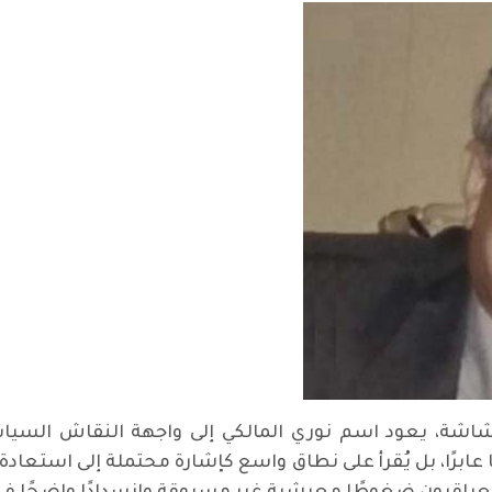
اشة، يعود اسم نوري المالكي إلى واجهة النقاش السيا
يًا عابرًا، بل يُقرأ على نطاق واسع كإشارة محتملة إلى استعا