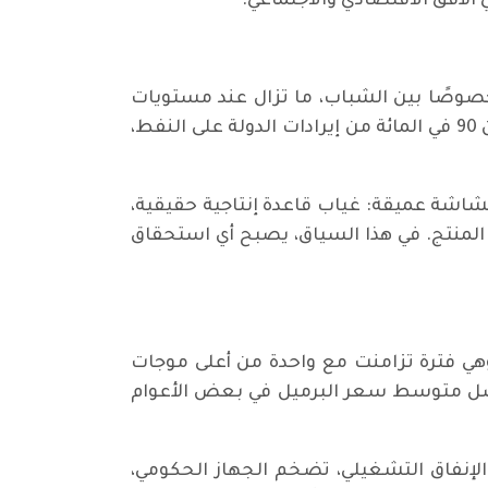
الأفق الاقتصادي والاجتماعي.
خصوصًا بين الشباب، ما تزال عند مستويات
مرتفعة، فيما تستمر القدرة الشرائية بالتآكل بفعل التضخم وضعف الخدمات الأساسية. يعتمد أكثر من 90 في المائة من إيرادات الدولة على النفط،
و كبيرًا على الورق، لكنه يخفي هشاشة عميقة: غياب قاعدة إنتاجية حقيقية،
لمنتج. في هذا السياق، يصبح أي استحقاق
 فصل الجدل حول عودة المالكي عن التجربة الاقتصادية خلال سنوات حكمه بين 2006 و2014، وهي فترة تزامنت مع واحدة من أعلى موجات
لحديث. فقد تجاوزت الإيرادات النفطية آنذاك 700 مليار دولار، ووصل متوسط سعر البرميل في بعض الأعوام
 الإنفاق التشغيلي، تضخم الجهاز الحكومي،