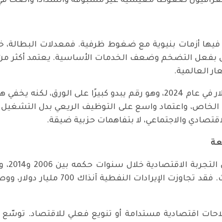
لعراقيون ضغوطًا معيشية غير مسبوقة وانسدادًا واضحًا في 
ع فيها أزمات بنيوية مع ضغوط ظرفية. فمعدلات البطالة، 
ار العالمية.
بلغ الناتج المحلي الإجمالي نحو 280 مليار دولار في عام 2024، وهو رقم يبد
لخاص، واعتماد واسع على التوظيف الريعي بدل التشغيل ا
اقتصادي والاجتماعي، لا بتفاهمات حزبية ضيقة.
عة
لا يمكن
ارتفاع أسعار النفط في تاريخ العراق ا
صلاحات اقتصادية مستدامة أو تنويع فعلي للاقتصاد. توسّع