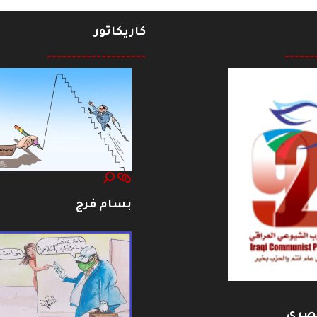
كاريكاتور
--------------------
------
بسام فرج
بصري