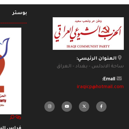
بوستر
--------------
العنوان الرئيسي:
ساحة الاندلس - بغداد - العراق
Email:
iraqicp@hotmail.com
فراس ال