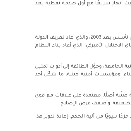
يث انهار سريعًا مع أول صدمة نفطية بعد
غير أن الأزمة لا يمكن اختزالها في السياسات الاقتصادية وحدها، بل تعود جذورها إلى النظام الطائفي الذي تأسس بعد 2003، والذي أعاد تعريف الدولة
الاحتلال الأميركي، الذي أعاد بناء النظام
 الجامعة، وحوّل الطائفة إلى أدوات تمثيل
يركي عام 2011، تُركت دولة غير مكتملة البناء، ومؤسسات أمنية هشة، ما شكّل أحد
ية هشّة أصلًا، معتمدة على علاقات مع قوى
لة الضعيفة، وأضعف فرص الإصلاح.
ًا بنيويًا من آلية الحكم. إعادة تدوير هذا