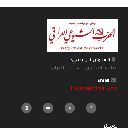
العنوان الرئيسي:
ساحة الاندلس - بغداد - العراق
Email:
iraqicp@hotmail.com
بوستر