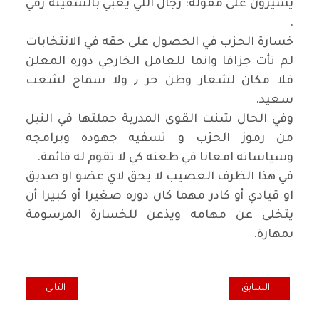
يسيرون على مقولة: رجال اللي يعبي بالسفينة رقي
.
خسارة الحزب في الحصول على حقه في الانتخابات
لم تأت جزافا وانما للعامل الخارجي دوره المعلن
فلا مكان لشعار وطن حر ٫ ولا سماح لشعب
سعيد.
وفي الحال شنت القوى المدربة حملتها في النيل
من رموز الحزب و تسفيه جهوده وبرامجه
وسياساته امعانا في طعنه كي لا تقوم له قائمة.
في هذا الظرف العصيب لا يحق لاي عضو او صديق
او قيادي أو كادر مهما كان دوره صغيرا أو كبيرا أن
يتخلى عن مهامه ويذعن للخسارة المرسومة
بمهارة.
المقال السابق: حين خسر الحلم
المقال التالي: ال
السابق
التالي