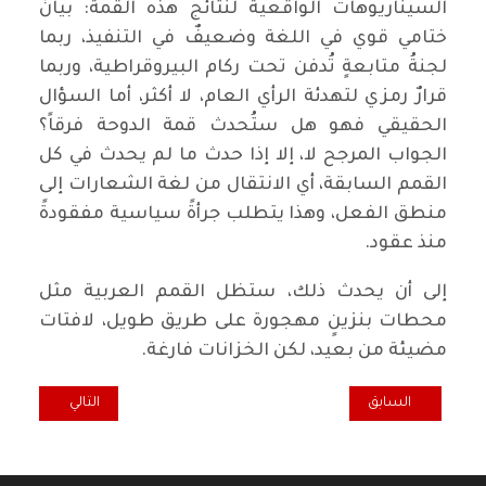
‏السيناريوهات الواقعية لنتائج هذه القمة: بيانٌ
ختامي قوي في اللغة وضعيفٌ في التنفيذ، ربما
لجنةُ متابعةٍ تُدفن تحت ركام البيروقراطية، وربما
قرارٌ رمزي لتهدئة الرأي العام، لا أكثر، أما السؤال
الحقيقي فهو هل ستُحدث قمة الدوحة فرقاً؟
الجواب المرجح لا، إلا إذا حدث ما لم يحدث في كل
القمم السابقة، أي الانتقال من لغة الشعارات إلى
منطق الفعل، وهذا يتطلب جرأةً سياسية مفقودةً
منذ عقود.
‏إلى أن يحدث ذلك، ستظل القمم العربية مثل
محطات بنزينٍ مهجورة على طريق طويل، لافتات
مضيئة من بعيد، لكن الخزانات فارغة.
المقال السابق: بدء اشتداد خريف النظام السياسي العراقي .. بدء اشتداد م
المقال التالي: الق
السابق
التالي