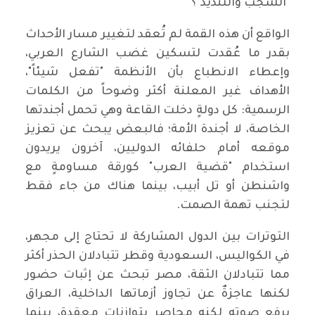
"الشجب والتنديد"؟
‏الواقع أن هذه القمة لم تُعقد لتغيير مسار الأحداث
بقدر ما عُقدت لتسكين غضب الشارع العربي،
وإعطاء الانطباع بأن الأنظمة "تفعل شيئاً"،
الأهداف غير المعلنة أكثر وضوحاً من الكلمات
الرسمية: كل دولةٍ دخلت القاعة وهي تحمل أجندتها
الخاصة، لا أجندة الأمة؛ فالبعض يبحث عن تعزيز
موقعه أمام حلفائه الدوليين، آخرون يريدون
استخدام "قضية العرب" كورقة مساومةٍ مع
واشنطن أو تل أبيب، بينما هناك من جاء فقط
لتجنب تهمة الصمت.
‏التوترات بين الدول المشاركة لا تحتاج إلى مجهر،
في الكواليس، السعودية وقطر تتبادلان الحذر أكثر
مما تتبادلان الثقة، مصر تبحث عن إثبات حضور
لكنها عاجزةٌ عن تجاوز أزماتها الداخلية، العراق
يرفع صوته لكنه محاصر بتوازناتٍ معقدة، بينما