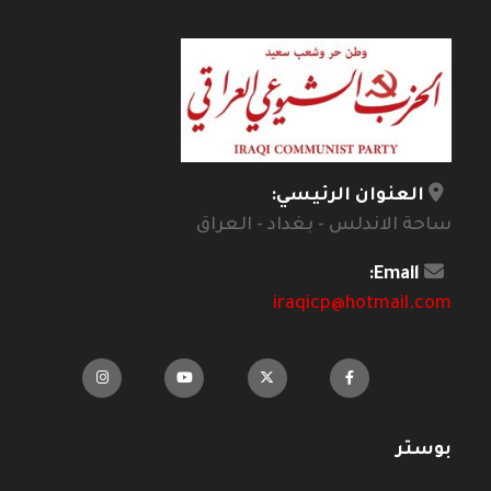
العنوان الرئيسي:
ساحة الاندلس - بغداد - العراق
Email:
iraqicp@hotmail.com
بوستر