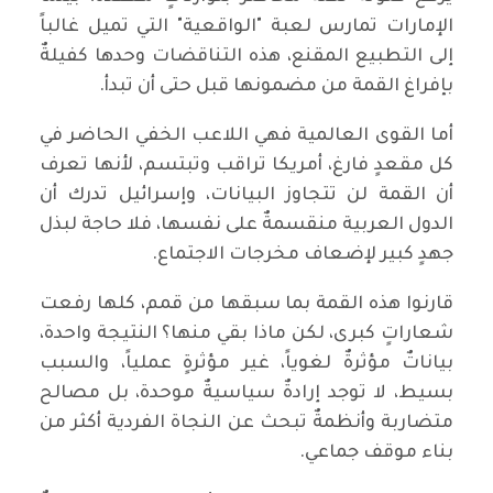
الإمارات تمارس لعبة "الواقعية" التي تميل غالباً
إلى التطبيع المقنع، هذه التناقضات وحدها كفيلةٌ
بإفراغ القمة من مضمونها قبل حتى أن تبدأ.
‏أما القوى العالمية فهي اللاعب الخفي الحاضر في
كل مقعدٍ فارغ، أمريكا تراقب وتبتسم، لأنها تعرف
أن القمة لن تتجاوز البيانات، وإسرائيل تدرك أن
الدول العربية منقسمةٌ على نفسها، فلا حاجة لبذل
جهدٍ كبير لإضعاف مخرجات الاجتماع.
‏قارنوا هذه القمة بما سبقها من قمم، كلها رفعت
شعاراتٍ كبرى، لكن ماذا بقي منها؟ النتيجة واحدة،
بياناتٌ مؤثرةٌ لغوياً، غير مؤثرةٍ عملياً، والسبب
بسيط، لا توجد إرادةٌ سياسيةٌ موحدة، بل مصالح
متضاربة وأنظمةٌ تبحث عن النجاة الفردية أكثر من
بناء موقف جماعي.