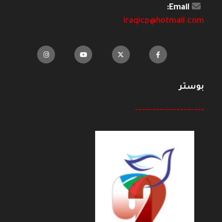
Email:
iraqicp@hotmail.com
بوستر
--------------------