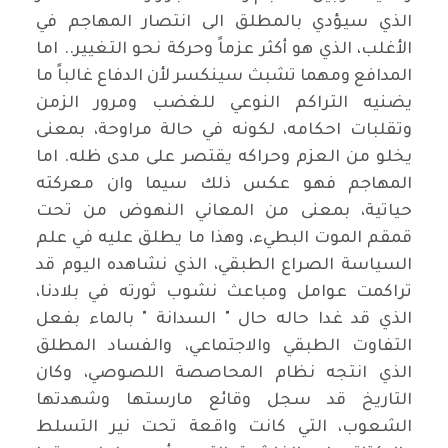
الذي سيؤدي بالمطلق الى انتصار المهاجم في
الأغلب، الذي هو أكثر عزماً وحركة نحو التغيير.. اما
المدافع ومهما تشبث سينكسر لأن الدفاع غالباً ما
يضنيه التراكم النوعي للغضب ومرور الزمن
وتقلبات احكامه، لكونه في حالة مراوحة، بمعنى
يخلو من العزم وحراكه يقتصر على مدى ظله. اما
المهاجم فهو عكس ذلك سيما وان معركته
حياتية، بمعنى من المعاني النهوض من تحت
قمقم الموت البطيء، وهذا ما يطلق عليه في علم
السياسة الصراع الطبقي، الذي نشاهده اليوم قد
تراكمت عوامل ومباعث نشوب ثورته في بلادنا،
الذي قد غدا حاله حال " السدانة " بالماء بفعل
التفاوت الطبقي والاجتماعي، والفساد المطلق
الذي انتجه نظام المحاصصة اللصوصي، وكان
التاريخ قد سجل وقائع مارستها وشهدتها
الشعوب، التي كانت واقعة تحت نير التسلط