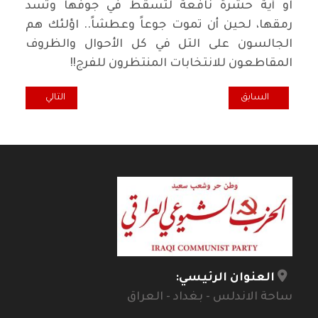
او أية حشرة نافعة لتسقط في جوفها وتسد
رمقها، لحين أن تموت جوعاً وعطشاً.. اؤلئك هم
الجالسون على التل في كل الأحوال والظروف
المقاطعون للانتخابات المنتظرون للفرج!!
المقال السابق: التغيرات المناخية وتداعياتها في العراق.. مخاطر صحية جدية
المقال التالي: قمّة
السابق
التالي
العنوان الرئيسي:
ساحة الاندلس - بغداد - العراق