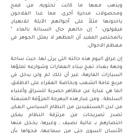
ويذهب معها ما كانت تحتويه، من قمح
ومحصولات مدخرة أخرى. مما غدا الفلاحون
ياخذونها مثلاً على أحوالهم الآيلة للانهيار،
فيقولون: " إن حالهم حال السدانة بالماء "
بالمختصر المفيد أن المظهر لا يمثل الجوهر في
معظم الاحوال.
إن عراق اليوم هذه حالته التي يرثى لها، حيث ساحة
وجهة بغداد تعج ببناء العمارات وشوارعه تملؤها
السيارات الفارهة، غير أن ذلك لم ولن يدخل في
مربع عامة الشعب وبخاصة الفقراء على الاطلاق،
انما هي عبارة عن مظاهر حصرية للسراق وأغنياء
السلطة.. ومن غبار هذه البهرجة المزوّقة المنبعثة
من لدن المستفيدين من النظام السياسي العكر،
تصدر تصريحات من مرتزقة النظام يمكن
اختصارهم بـ عالية نصيف ـ وغيرها، يخجل منها
الأنسان السوي حتى من سماعها، فحواها بأن