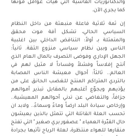
والدكتاتوريات الفاشية التي هيأت عوامل موتها
كما يجري الآن.
إن ثمة ثلاثية فاعلة منبعثة من داخل النظام
السياسي الحالي، تشكل آفة موت محقق
والمتمثلة بـ أولاً: التناقض الداخلي بين اغلبية
الناس وبين نظام سياسي منزوع الثقة. ثانياً:
الجهل الإداري وفوضى التصرف بالمال العام الذي
أنتج إفلاساً وفشلاً وفساداً لا مثيل لهم في
العالم.. ثالثاً: أحوال معيشة الناس المصابة
بالتردي المتراكم المنتج للغضب الحانق على من
يؤذيهم ويجوّع أغلبهم بالمقابل تبذير أموالهم
جزافاً، والتغاضي عن تدني أحوالهم المعيشية..
وإرخاص سيادة البلد ارضاً وماءً وسماءً.. ولابد ان
تحسب العلة القاتلة التي تتمثل بالذين يعيشون
حال القبّرة العمياء " عصفور بري صغير " التي تفتح
منقارها للهواء منتظرة، لعلة الرياح تأتيها بجرادة