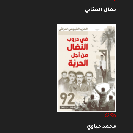
جمال العتابي
محمد حياوي