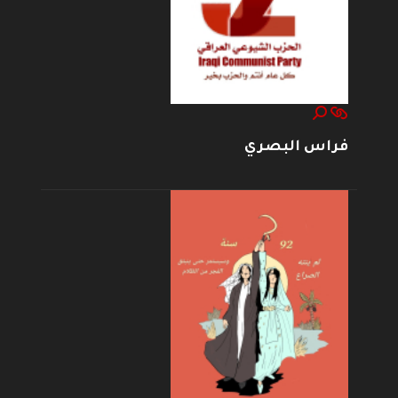
فراس البصري