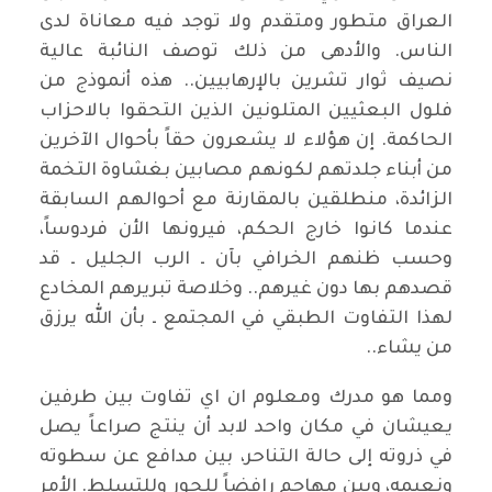
العراق متطور ومتقدم ولا توجد فيه معاناة لدى
الناس. والأدهى من ذلك توصف النائبة عالية
نصيف ثوار تشرين بالإرهابيين.. هذه أنموذج من
فلول البعثيين المتلونين الذين التحقوا بالاحزاب
الحاكمة. إن هؤلاء لا يشعرون حقاً بأحوال الآخرين
من أبناء جلدتهم لكونهم مصابين بغشاوة التخمة
الزائدة، منطلقين بالمقارنة مع أحوالهم السابقة
عندما كانوا خارج الحكم، فيرونها الأن فردوساً،
وحسب ظنهم الخرافي بآن ـ الرب الجليل ـ قد
قصدهم بها دون غيرهم.. وخلاصة تبريرهم المخادع
لهذا التفاوت الطبقي في المجتمع ـ بأن الله يرزق
من يشاء..
ومما هو مدرك ومعلوم ان اي تفاوت بين طرفين
يعيشان في مكان واحد لابد أن ينتج صراعاً يصل
في ذروته إلى حالة التناحر، بين مدافع عن سطوته
ونعيمه، وبين مهاجم رافضاً للجور وللتسلط. الأمر