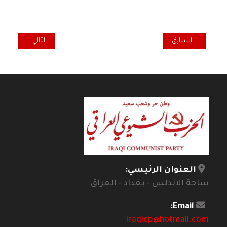
المقال السابق: الطائفية نهجٌ والفساد يهيمن على العراق
المقال التالي: مه
السابق
التالي
العنوان الرئيسي:
ساحة الاندلس - بغداد - العراق
Email:
iraqicp@hotmail.com