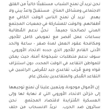
نحن نريد أن نمنح الشباب مستقبلًا خالياً من القلق
الاجتماعي ومشاكل المناخ. مستقبلٌ واعدٌ يبني ولا
يهدم. نريد أن نمنح الناس الوقت الكافي مع
أطفالهم، والوقت للمشاركة في جمعيات المجتمع
المدني لصالحنا جميعاً. نحنُ ندعم المُطالبة
بساعات عمل أقصر مع تعويض كامل للأجور،
ومكافحة عقود العمل لمدة صفر – ساعة والحد
الأدنى القادم للأجور الذي حدده الاتحاد الأوروبي.
سوف ندعم متطلبات شيخوخة آمنة، حيث يمكن
للمواطن التقاعد في الوقت المحدد، دون استنزاف
قواه ومع مُرتب تقاعدي جيد للمُرضى الراغبين في
التقاعد المُبكر، والمتقاعدين بشكل عام.
إن الأموال موجودة، ويتعين علينا أن نمنع توجيهها
إلى خزائن الاتحاد الأوروبي التي لا نهاية لها وإلى
العسكرة المُتزايدة لاقتصاد المجتمع. نحن
سائرون ضد الحرب. نريدُ الانسحاب من حلف