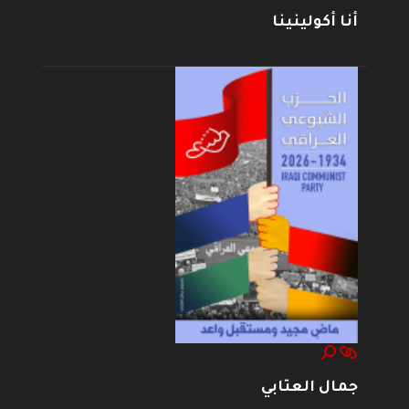
أنا أكولينينا
جمال العتابي