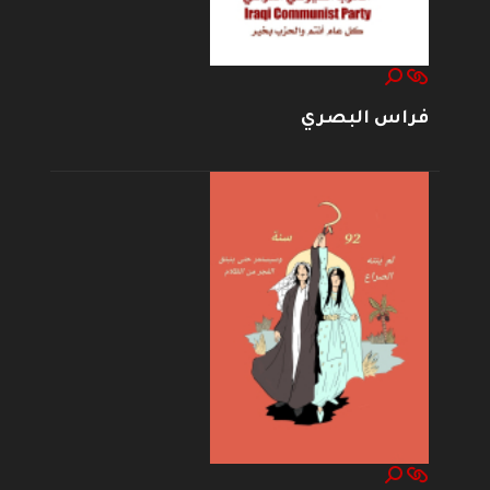
فراس البصري