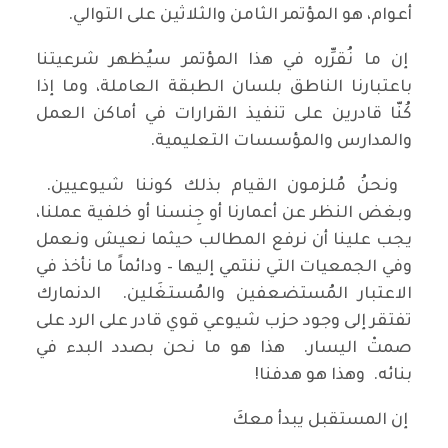
أعوام، هو المؤتمر الثامن والثلاثين على التوالي.
إن ما نُقرِّره في هذا المؤتمر سيُظهر شرعيتنا
باعتبارنا الناطق بلسان الطبقة العاملة، وما إذا
كُنّا قادرين على تنفيذ القرارات في أماكن العمل
والمدارس والمؤسسات التعليمية.
ونحنُ مُلزمون القيام بذلك كوننا شيوعيين.
وبغض النظر عن أعمارنا أو جِنسنا أو خلفية عملنا،
يجب علينا أن نرفع المطالب حيثما نعيش ونعمل
وفي الجمعيات التي ننتمي إليها – ودائماً ما نأخذ في
الاعتبار المُستضعفين والمُستغَلين. الدنمارك
تفتقر إلى وجود حزب شيوعي قوي قادر على الرد على
صمتْ اليسار. هذا هو ما نحن بصدد البدء في
بنائه. وهذا هو هدفنا!
إن المستقبل يبدأ معكَ