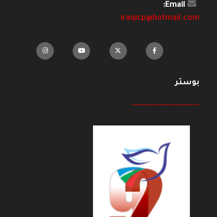
Email:
iraqicp@hotmail.com
بوستر
--------------------