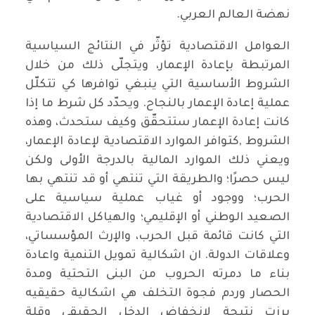
نهضة العالم العربي.
العوامل الاقتصادية تؤثّر في النتائج السياسية
المرتبطة بإعادة الإعمار، ويتجلّى ذلك من خلال
الشروط الأساسية التي ينبغي توافرها كي تتكلّل
عملية إعادة الإعمار بالنجاح. ويحدّد كل شرط ما إذا
كانت إعادة الإعمار ستتحقّق وكيف ستحدث، وهذه
الشروط ,كتوافر الموارد الاقتصادية لإعادة الإعمار،
ويعني ذلك الموارد المالية بالدرجة الأولى ولكن
ليس حصرًا؛ والطريقة التي تنتهي أو قد تنتهي بها
الحرب؛ ووجود أو غياب عملية سياسية على
الصعيد الوطني أو الإقليمي؛ والهياكل الاقتصادية
التي كانت قائمة قبل الحرب، والإرث المؤسساتي،
وعلاقات الدولة. ان اشكالية تمويل التنمية واعادة
بناء ما دمرته الحروب من البنى التحتية ومدة
الحصار وردم فجوة التخلف هي اشكالية حقيقيه
برزت نتيجة لانخفاض الدخل الحقيقي وقلة