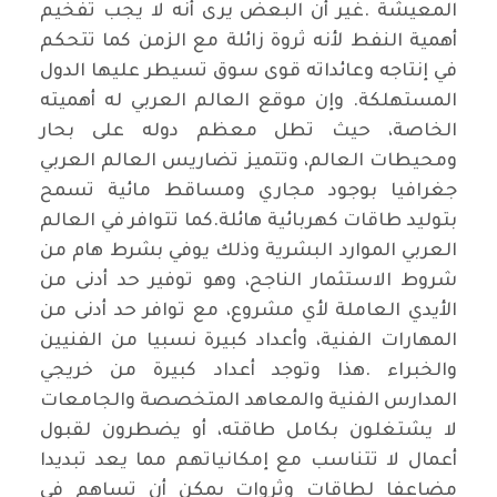
المعيشة .غير أن البعض يرى أنه لا يجب تفخيم
أهمية النفط لأنه ثروة زائلة مع الزمن كما تتحكم
في إنتاجه وعائداته قوى سوق تسيطر عليها الدول
المستهلكة. وإن موقع العالم العربي له أهميته
الخاصة، حيث تطل معظم دوله على بحار
ومحيطات العالم، وتتميز تضاريس العالم العربي
جغرافيا بوجود مجاري ومساقط مائية تسمح
بتوليد طاقات كهربائية هائلة.كما تتوافر في العالم
العربي الموارد البشرية وذلك يوفي بشرط هام من
شروط الاستثمار الناجح، وهو توفير حد أدنى من
الأيدي العاملة لأي مشروع، مع توافر حد أدنى من
المهارات الفنية، وأعداد كبيرة نسبيا من الفنيين
والخبراء .هذا وتوجد أعداد كبيرة من خريجي
المدارس الفنية والمعاهد المتخصصة والجامعات
لا يشتغلون بكامل طاقته، أو يضطرون لقبول
أعمال لا تتناسب مع إمكانياتهم مما يعد تبديدا
مضاعفا لطاقات وثروات يمكن أن تساهم في