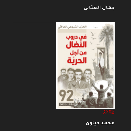
جمال العتابي
محمد حياوي