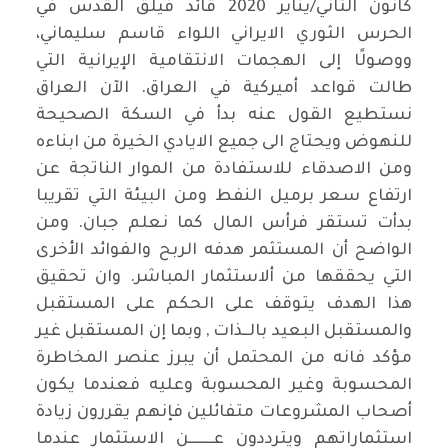
كانون الثاني/يناير 2020 قائد فيلق القدس في
الحرس الثوري الايراني اللواء قاسم سليماني،
ووصولًا إلى الهجمات الانتقامية الإيرانية التي
طالت قواعد أميركية في العراق. الآن العراق
نستطيع القول عنه بدأ في السكة الصحيحة
للنهوض ويحتاج الى جميع الايادي الخيرة من ابناءه
ومن الاصدقاء للاستفادة من الموار الناتجة عن
ارتفاع سعر برميل النفط ومن البيئة التي تقريبا
بدأت تستقر فرأس المال كما نعلم جبان. ومن
الواضح أن المستثمر هدفه الربح والفوائد الأخرى
التي يحققها من ألاستثمار المباشر. وان تحقيق
هذا الهدف يتوقف على الحكم على المستقبل
والمستقبل البعيد بالــذات , وبما إن المستقبل غير
مؤكد فانه من المحتمل أن يبرز عنصر المخاطرة
المحسوبة وغير المحسوبة وعليه فعندما يكون
أصحاب المشروعات متفائلين فإنهم يقررون زيادة
استثماراتهم ويترددون عــــــــن الاستثمار عندما