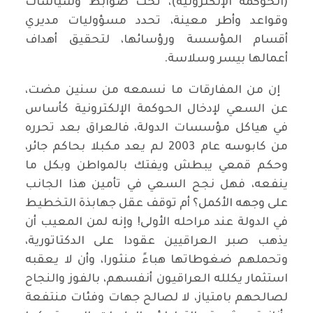
(الحوكمة الإلكترونية)، تحت ضوابط وسياسات
وقواعد وأطر معينة، تحدد مسؤوليات مديري
أقسام المؤسسة ورؤسائها، لتحقيق أهداف
أعمالها بيسر وسلاسة.
إن من المفارقات ما نسمعه من سنين مضت،
عن السعي لإدخال الحوكمة الإلكترونية كأساس
في هياكل مؤسسات الدولة، فالعراق بعد تحرره
من كابوسه عام 2003 لم يعد مكبلا بحاكم جائر،
وحكم قمعي يبطش ويفتك بالمواطن وبكل ما
ينفعه، فهل نجح السعي في تأمين هذا الجانب
على وجهه الأكمل؟ أم توقف عقل جهابذة التخطيط
في الدولة عند مراحله الأولى! وإنه لمن المعيب أن
يذهب صبر العراقيين عقودا على الدكتاتورية،
وتحملهم ضغوطاتها هباءً منثورا، وأن لا يعقبه
استثمار يكلله العراقيون أنفسهم، بالفوز والنجاح
لصالحهم بامتياز، لا لصالح جهات وفئات منتفعة