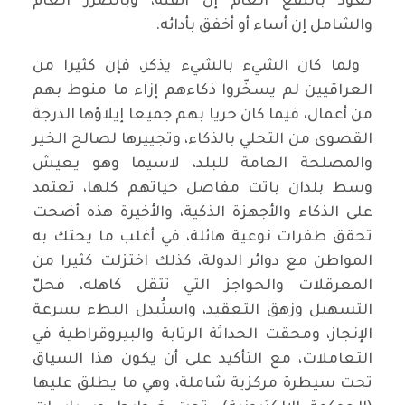
تعود بالنفع العام إن أتقنه، وبالضرر العام
والشامل إن أساء أو أخفق بأدائه.
ولما كان الشيء بالشيء يذكر، فإن كثيرا من
العراقيين لم يسخّروا ذكاءهم إزاء ما منوط بهم
من أعمال، فيما كان حريا بهم جميعا إيلاؤها الدرجة
القصوى من التحلي بالذكاء، وتجييرها لصالح الخير
والمصلحة العامة للبلد، لاسيما وهو يعيش
وسط بلدان باتت مفاصل حياتهم كلها، تعتمد
على الذكاء والأجهزة الذكية، والأخيرة هذه أضحت
تحقق طفرات نوعية هائلة، في أغلب ما يحتك به
المواطن مع دوائر الدولة، كذلك اختزلت كثيرا من
المعرقلات والحواجز التي تثقل كاهله، فحلّ
التسهيل وزهق التعقيد، واستُبدل البطء بسرعة
الإنجاز، ومحقت الحداثة الرتابة والبيروقراطية في
التعاملات، مع التأكيد على أن يكون هذا السياق
تحت سيطرة مركزية شاملة، وهي ما يطلق عليها