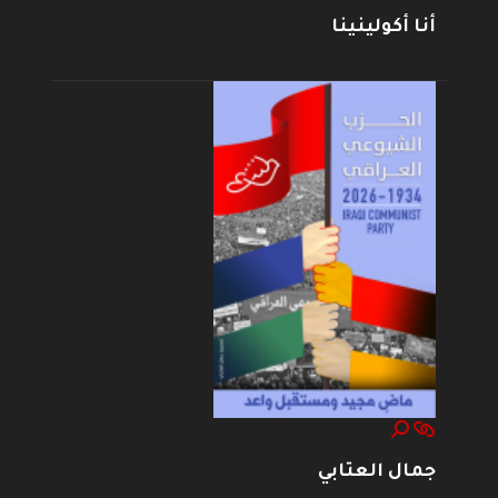
أنا أكولينينا
جمال العتابي