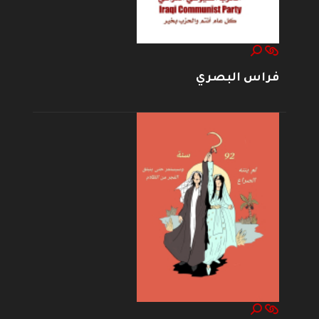
فراس البصري