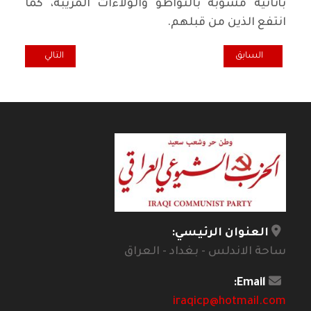
بأنانية مشوبة بالتواطؤ والولاءات المريبة، كما
انتفع الذين من قبلهم.
المقال السابق: نقابيون في تاريخ العراق- 13- .. النقابي سميع جاني سهر الناشئ
المقال التالي: ال
السابق
التالي
العنوان الرئيسي:
ساحة الاندلس - بغداد - العراق
Email:
iraqicp@hotmail.com