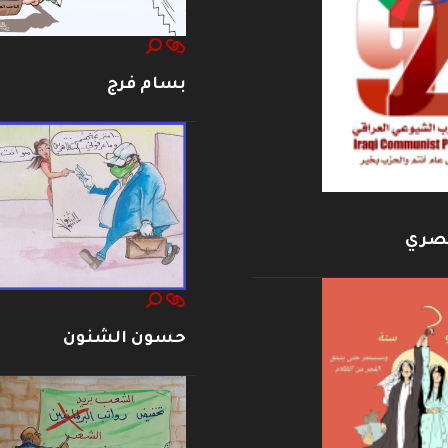
بسام فرج
بصري
حسون الشنون