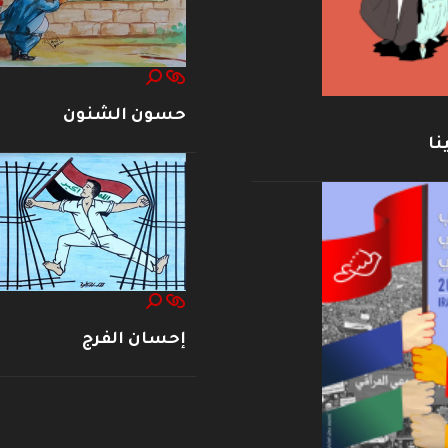
حسون الشنون
نا
إحسان الفرج