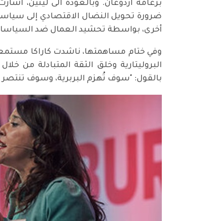
بزعامة اردوغان. وبالعودة الى لينين، اشا
ضرورة تحويل النضال الاقتصادي إلى سياسي
أخرى، بواسطة تحشيد العمال ضد السياسات ا
وفي ختام مساهمتها، ناشدت كاراكا مستمعيه
البروليتارية وخلق الثقة المتبادلة من خل
بالقول: "سوف تُهزم البربرية، وسوف تنتصر ا