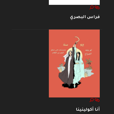
فراس البصري
أنا أكولينينا