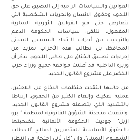
القوانين والسياسات الرامية إلى التضيق على حق
اللجوء وحقوق الانسان والحريات الشخصية التي
تتعارض حتى مع القوانين الأوربية السارية
المفعول. تتلقى، سياسات الحكومة الدعم
والترحيب من أحزاب الاتحاد المسيحي اليميني
المحافظ، بل تطالب هذه الأحزاب بمزيد من
إجراءات تضييق الخناق على طالبي اللجوء. يذكر أن
وزيرة الداخلية قد أعلنت موافقة جميع وزراء حزب
الخضر على مشروع القانون الجديد.
من جانبها انتقدت منظمات الدفاع عن اللاجئين،
عملية تفكيك وإلغاء الكثير من الحقوق، ارتباطا
بالتشديد الذي يتضمنه مشروع القانون الجديد.
وانتقدت متحدثة الشؤون القانونية لمنظمة " برو
ازيل" جوديث الحكومة الألمانية لتضحيتها
بالحقوق الأساسية للمتضررين لصالح "الخطاب
الشعبوي اليميني". وان "كل ثاني احتجاز في انتظار