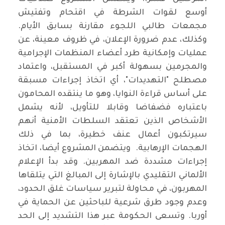
أوسع لقوات الشرطة في اقتحام وتفتيش
مجمعات طالبي اللجوء مقارنة بسابق الأيام.
وكذلك، عدم ضرورة الإعلان، في ظروف معينة، عن
عمليات وإمكانية طرد أعضاء المنظمات الإجرامية
والمجرمين بسهولة أكبر في المستقبل، واعتماد
مصطلح "التهديدات"، أي اتخاذ إجراءات مسبقة
على أساس قراءة النوايا، وهو ما ينتقده المحامون
باعتباره فضفاضا وقابلا للتأويل، لأنه يشمل
الأشخاص الذين تعتقد السلطات الأمنية أنهم
سيرتكبون أعمال عنف خطيرة، بما في ذلك
الهجمات الإرهابية. ويتضمن المشروع أيضا، اتخاذ
إجراءات مشددة ضد المهربين. وقد بدأ الإعلام
الألماني التقليدي بالإشارة إلى المبالغ التي يتلقاها
المهربون، في محاولة لتبرير سياسات غلق الحدود،
وعدم وجود طرق شرعية للباحثين عن الحماية في
أوربا. وتسعى الحكومة عبر هذا التشديد إلى الحد