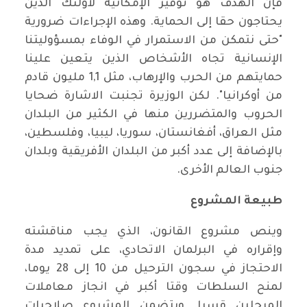
فإن الهدف هو توفير الإمكانية لأولئك الذين
يحتاجون حقا إلى الحماية. وهذه الإجراءات ضرورية
"حتى نتمكن من الاستمرار في الوفاء بمسؤوليتنا
الإنسانية تجاه الأشخاص الذين يتعين علينا
حمايتهم من الحرب والإرهاب، مثل 1,1 مليون قادم
من أوكرانيا". لكن الوزيرة تجنبت الاشارة ضحايا
الحروب والمتضررين منها في الكثير من البلدان
مثل العراق، أفغانستان، سوريا، ليبيا، وفلسطين،
بالإضافة إلى عدد أكبر من البلدان الأفريقية وبلدان
جنوب العالم الأخرى.
طبيعة المشروع
وينص مشروع القانون، الذي يجب مناقشته
وإقراره في البرلمان الاتحادي، على تمديد مدة
الاحتجاز في سجون الترحيل من 10 إلى 28 يوما،
لمنح السلطات وقتا أكبر في انجاز معاملات
المرحلين قسرا. ويتضمن المشروع صلاحيات