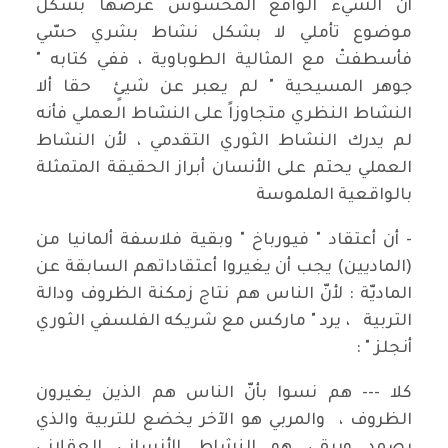
أن الشيء الواقع المحسوس عرضها بشكل
موضوع تأملي لا بشكل نشاط بشري حسّي
فأسطفتْ مع المثالية الطوباوية ، ففي كتابه "
جوهر المسيحية " لم يعبر عن شيئٍ حقا ألا
النشاط النظري متجاوزاً على النشاط العملي فأنه
لم يدرك النشاط الثوري التقدمي ، لأن النشاط
العملي يحتم على الأنسان أبراز الحقيقة المتمثلة
بالواقعية الملموسة
- أن أعتقاد " فيورباخ " وبقية فلاسفة ألمانيا من
(الماديين) يجب أن يغيروا أعتقاداتهم السابقة عن
الماديّة : لأنّ الناس هم نتاج زمكنة الظروف ودالة
التربية ، يرد " ماركس مع شريكه الفلسفي الثوري
أنجلز " :
كلا --- هم نسوا بأنّ الناس هم الذين يغيرون
الظروف ، والمربي هو الآخر يخضع للتربية والذي