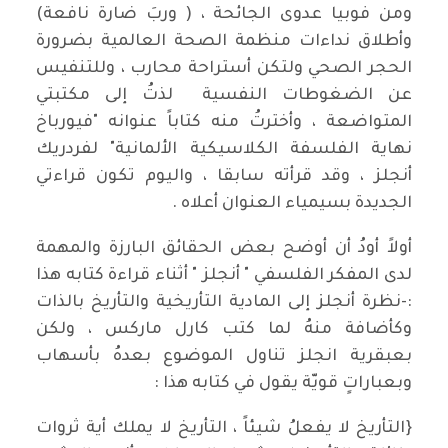
ومن فوبيا عدوى الجائحة ، ( وربَ ضارة نافعة)
وأطلاق نداءات منظمة الصحة العالمية بضرورة
الحجر الصحي ولتكن أستراحة محارب ، وللتنفيس
عن الضغوطات النفسية لذتُ إلى مكتبتي
المتواضعة ، وأخترتُ منه كتاباً عنوانه "فيورباخ
نهاية الفلسفة الكلاسيكية الألمانية" لفردريك
أنجلز ، وقد قرأته سابقا ، واليوم تكون قراءتي
الجديدة بسيمياء العنوان أعلاه .
أولاً أودُ أن أوضح بعض الحقائق البارزة والمهمة
لدى المفكر الفلسفي " أنجلز " أثناء قراءة كتابه هذا
:-نظرة أنجلز إلى المادية التأريخية والتأريخ بالذات
وكأضافة منهُ لما كتب كارل ماركس ، ولكن
بعبقرية انجلز تناول الموضوع بعدهُ بأسهاب
وبعباراتٍ قويّة يقول في كتابه هذا :
{التأريخ لا يفعلُ شيئاً ، التأريخ لا يملك أية ثروات