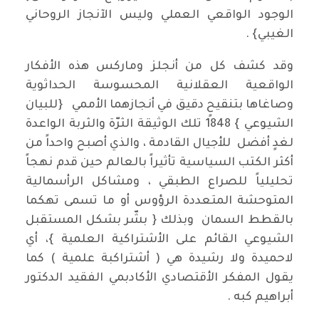
الوجود الواقعي العملي وليس الآنجاز الروحاني
الغيبي} .
وقد كشف كل من أنجلز وماركس هذه الأفكار
الواقعية العقلانية المحسوسة الحداثوية
وصاغاها بتنقيحٍ دقيق في أنجازهما الأممي {للبيان
الشيوعي } 1848 تلك الوثيقة الثرّة والثربة الواعدة
لغدٍ أفضل للأجيال القادمة ، والذي أصبح واحداً من
أكثر الكتب السياسية تأثيراً بالعالم حين قدم نهجاً
تحليلياً للصراع الطبقي ، ومشاكل الرأسمالية
المتوحشة المتعددة الرؤوس أو ما تسمى تهكما
بالقطط السمان وبذلك { بشّر بشكل المستقبل
الشيوعي القائم على الأشتراكية العلمية }، أي
لاحميدة ولا رشيدة هي ( أشتراكبة علمية ) كما
يقول المفكر الأقتصادي الأكادبمي الفقيد الدكتور
أبراهيم كبه .