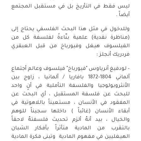
ليس فقط في التأريخ بل في مستقبل المجتمع
أيضاً .
وللدخول في مثل هذا البحث الفلسفي يحتاج إلى
(مناظرة نقدية) علمية بنّاءةً لفلسفة كل من
الفيلسوف هيغل وفيورباخ من قبل العبقري
فردريك أنجلز :
- لودفيغ أنرياوس "فيورباخ" فيلسوف وعالم أجتماع
ألماني 1804-1872 بافاريا / ألمانيا ، زاوج بين
الأنثروبولوجيا والفلسفة التأملية في أنٍ واحد
للبحث عن فلسفة المستقبل ، أي البحث عن
المفقود في الأنسان ، مستعيناً باللاهوتية في
أبقاء الأنسان (غائباً ) داخلها سجيناً للوهم
والخيال ، بيد أنهُ ألزم تحديث فلسفتهُ لاحقاً
بالتقرب من المادية متأثراً بأفكار الشبان
الهيغليين في مفهوم المادية وتبنى فكرة المادية