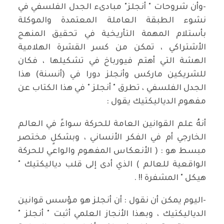
-وأن شروحات " أنجلز" مبادىء الجدل الفلسفي في
نشوء الطبقة العاملة المعتمدة والموكلة
بأستلام المهمة التأريخية في تحقيق المنهج
الأشتراكي ، تمكن من كسر القشرة الهلامية
الهشة التي أهتم فيورباخ في تشكيلها ، فكان
للشريكين ماركس وأنجلز دورا في (أنسنة) هذا
الجدل الفلسفي ، تطرق " أنجلز " في هذا الكتاب عن
مفهوم الدياليكتيك يقول :
أنهُ علم القوانين العامة للحركة سواءً في العالم
الخارجي أم في الفكر الأنساني ، وبشكلٍ مختصر
مبسط هو : ( الأنعكاس المفهوم والواعي للحركة
الواقعية للعالم ) الذي أدى إلى قلب دياليكتيك "
هيكل " المشفرة !! .
-اليوم يمكن أن نقول : أن أنجلز هو مؤسس قوانين
الدياليكتيك ، وبهذا الأنجاز العلمي أثبت " أنجلز "