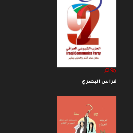
فراس البصري