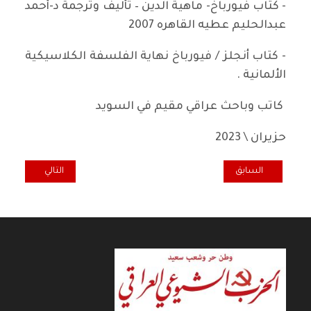
- كتاب فيورباخ- ماهية الدين – تأليف وترجمة د-أحمد
عبدالحليم عطيه القاهره 2007
- كتاب أنجلز / فيورباخ نهاية الفلسفة الكلاسيكية
الألمانية .
كاتب وباحث عراقي مقيم في السويد
حزيران \ 2023
المقال السابق: التغيرات المناخية في العراق واقع قائم ولا مبالغة فيه
المقال التالي: ملاح
السابق
التالي