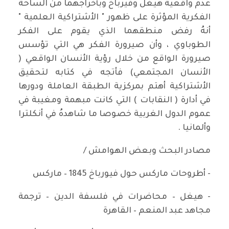
عدم واقعية هيغل وفيرباخ وبأخراجهما من الساحة
الفكرية المؤثرة على ظهور " الأشتراكية العلمية "
أنهُ رفض منطقهما الذي يقوم على الفكر
الطوباوي ، وأن صيرورة الفكر هي التي تؤسس
صيرورة الواقع من خلال رؤية الأنسان الواقعي (
الأنسان المجتمعي) فأتجه في كتابه لتحقيق
الأشتراكية أهتم بمركزية الطبقة العاملة ودورها
في أدارة ( النقابات ) التي كانت مبهمة ومغيبة في
عموم الدول الغربية خصوصا ما شاهدهُ في أنكلترا
وألمانيا .
مصادر البحث وبعض الهوامش /
- أطروحات ماركس حول فيورباخ 1845 – ماركس
- هيغل – محاضرات في فلسفة الدين – ترجمة
مجاهد عبد المنعم – القاهرة