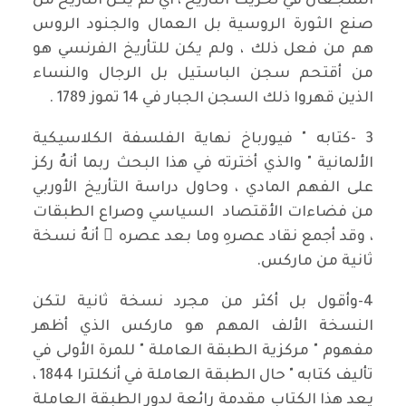
الشجعان في تحريك التأريخ ، أي لم يكن التأريخ من
صنع الثورة الروسية بل العمال والجنود الروس
هم من فعل ذلك ، ولم يكن للتأريخ الفرنسي هو
من أقتحم سجن الباستيل بل الرجال والنساء
الذين قهروا ذلك السجن الجبار في 14 تموز 1789 .
3 -كتابه " فيورباخ نهاية الفلسفة الكلاسيكية
الألمانية " والذي أخترته في هذا البحث ربما أنهُ ركز
على الفهم المادي ، وحاول دراسة التأريخ الأوربي
من فضاءات الأقتصاد السياسي وصراع الطبقات
، وقد أجمع نقاد عصرهِ وما بعد عصره ِ أنهُ نسخة
ثانية من ماركس.
4-وأقول بل أكثر من مجرد نسخة ثانية لتكن
النسخة الألف المهم هو ماركس الذي أظهر
مفهوم " مركزية الطبقة العاملة " للمرة الأولى في
تأليف كتابه " حال الطبقة العاملة في أنكلترا 1844 ،
يعد هذا الكتاب مقدمة رائعة لدور الطبقة العاملة