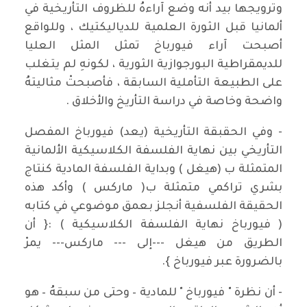
وترويجها بيد أنه وضع آراءهُ للظروف التأريخية في
ألمانيا قبل الثورة العلمية للدياليكتيك ، وللواقع
أصبحت آراء فيورباخ تمثل المثل العليا
للديمقراطية البورجوازية الثورية ، لكونهِ لم يتغلب
على الطبيعة التأملية السابقة ، فأصبحتْ مثاليتهُ
واضحة وخاصة في دراسة التأريخ والأخلاق .
- وفي الحقبقة التأريخية (يعد) فيورباخ المفصل
التأريخي بين نهاية الفلسفة الكلاسيكية الألمانية
المتمثلة ب (هيغل ) وبداية الفلسفة المادية كنتاج
بشري تراكمي متمثلة ب( ماركس ) وأكد هذه
الحقيقة الفلسفية أنجلز بعمق موضوعي في كتابه
( فيورباخ نهاية الفلسفة الكلاسيكية ) :{ أن
الطريق من هيغل ---إلى --- ماركس--- يمرْ
بالضرورة عبر فيورباخ }.
- أن نظرة " فيورباخ " للمادية – وحتى من سبقهُ – هو