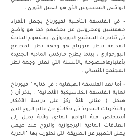
يصمد ويبقى هو النشاط الأنساني العقلاني
الواقعي المحسوس الذي هو العمل الثوري .
- في الفلسفة التأملية لفيورباخ يجعل الأفراد
مهمشين ومعزولين عن بعضهم كما هو واضح
في تناحرات المجتمع البورجوازي ، ومفهوم المادية
القديمة بنظر فيورباخ هو وجهة نظر المجتمع
البورجوازي ، بينما يطرح ماركس المادية الجديدة
بأعتبارهامبصومة بالأنسنة التي تعلن وجهة نظر
المجتمع الأنساني .
- أما نقد الفلسقة الهيغلية : في كتابه " فيورباخ
نهاية الفلسفة الكلاسيكية الألمانية" : يذكر أن (
هيكل ) مثالي لأنهُ ركز على دراسة الأفكار
والنظريات المجردة في حكايتهِ عن عالم الروح الذي
أستخلص منهُ الواقع المادي ولأنهُ يميل إلى
العلاقات المادية البرجوازية والروح عند هيغل
يعني التعبير عن الطريقة التي تطورت بها "الحرية