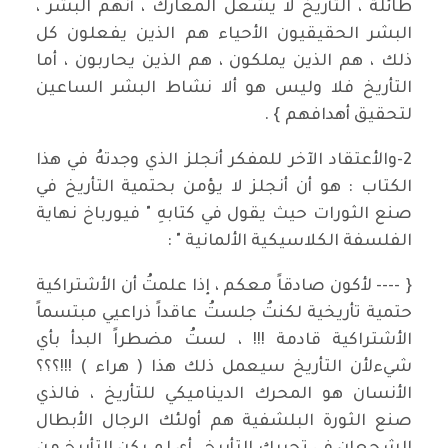
طائلة ، التأريخ لا يشعل المعارك ، أنهم البشر ،
البشر الحقيقيون الأحياء هم الذين يفعلون كل
ذلك ، هم الذين يملكون ، هم الذين يحاربون ، أما
التأريخ فلا وليس هو ألا نشاط البشر الساعين
لتحقيق أهدافهم } .
2-والأعتقاد الآخر للمفكر أنجلز الذي وجدتهُ في هذا
الكتاب : هو أن أنجلز لا يؤمن بحتمية التأريخ في
صنع الثورات حيث يقول في كتابهِ " فيورباخ نهاية
الفلسفة الكلاسيكية الألمانية " :
{ ---- لأكون صادقاً معكم ، إذا علمتُ أن الأشتراكية
حتمية تأريخية لكنتُ جلستُ عاقداً ذراعيي مبتسماً
الأشتراكية قادمة !!! ، لستُ مضطراً البدأ بأي
شيءلأن التأريخ سيعمل ذلك هذا ( هراء ) !!!؟؟؟
الأنسان هو المحرك الديناميكي للتأريخ ، فالذي
صنع الثورة البلشفية هم أولئك الرجال الأبطال