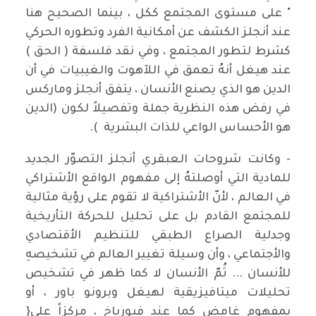
" على مستوى المجتمع ككل ، بينما الصحيح هنا
عند أنجلز الكشف عن أمكانية الفرد وتطوره الحركي
كشرط لتطور المجتمع ، وفي نقد فلسفة ( الحق )
عند هيغل أنهُ تعمق في اللآهوت والغيبيات في أن
الدين هو الذي يصنع الأنسان ، يتفق أنجلز وماركس
في رفض هذه النظرية جملة وتفصيلاً لكون (الدين
هو الأحساس الواعي للذات البشرية ).
- وكانت شروحات العبقري أنجلز التصوّر الجديد
للمادية التي أوصلتهُ إلى مفهوم الواقع الأشتراكي
في العالم ، لأنّ الأشتراكية لا تقوم على رؤية مثالية
للمجتمع القادم بل على تحليل للحركة التأريخية
وجدلية الصراع الطبقي للتنظيم الأقتصادي
والأجتماعي ، وأن وسيلة تغيير العالم في تشخيصهِ
للأنسان ... ثُمّ الأنسان لا كما ظهر في تشخيص
تحليلات ميتافيزيقية لهيغل وبرونو باور ، أو
بمفهوم غامض كما عند فيورباخ ، مركزاً على{