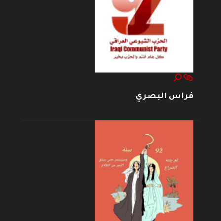
فراس البصري