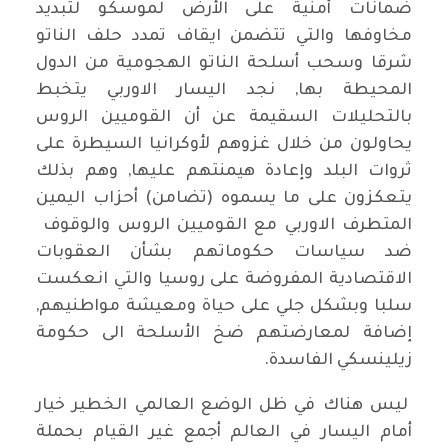
ضمانات أمنية على الأرض لموسكو لتبديد
مخاوفها والتي تتضمن ايقاف تمدد حلف الناتو
شرقا وسحب أسلحة الناتو الهجومية من الدول
المحيطة بها, نجد اليسار الاوربي يتخبط
بالتحليلات السقيمة عن أن القوميين الروس
يحاولون من خلال غزوهم لأوكرانيا السيطرة على
ثروات البلد وإعادة هيمنتهم عليها, وهم بذلك
يتعكزون على ما يسموه (تضامن) أحزاب اليمين
المتطرف الاوربي مع القوميين الروس والوقوف
ضد سياسات حكوماتهم بشأن العقوبات
الاقتصادية المفروضة على روسيا والتي انعكست
سلبا وبشكل جلي على حياة ومعيشة مواطنيهم,
إضافة لمعارضتهم ضخ الأسلحة الى حكومة
زيلينسكي الفاسدة.
ليس هناك في ظل الوضع العالمي الخطير خيار
أمام اليسار في العالم أجمع غير القيام بحملة