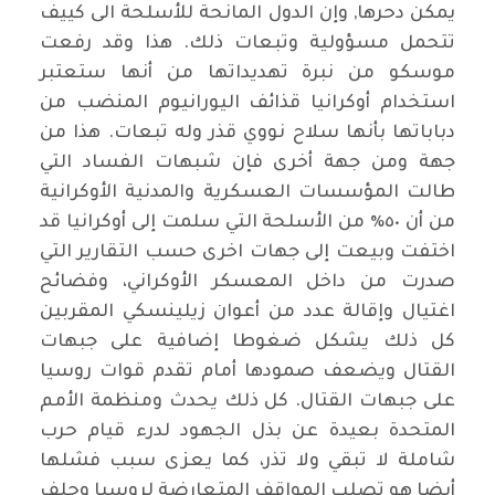
يمكن دحرها, وإن الدول المانحة للأسلحة الى كييف
تتحمل مسؤولية وتبعات ذلك. هذا وقد رفعت
موسكو من نبرة تهديداتها من أنها ستعتبر
استخدام أوكرانيا قذائف اليورانيوم المنضب من
دباباتها بأنها سلاح نووي قذر وله تبعات. هذا من
جهة ومن جهة أخرى فإن شبهات الفساد التي
طالت المؤسسات العسكرية والمدنية الأوكرانية
من أن ٥٠٪ من الأسلحة التي سلمت إلى أوكرانيا قد
اختفت وبيعت إلى جهات اخرى حسب التقارير التي
صدرت من داخل المعسكر الأوكراني، وفضائح
اغتيال وإقالة عدد من أعوان زيلينسكي المقربين
كل ذلك يشكل ضغوطا إضافية على جبهات
القتال ويضعف صمودها أمام تقدم قوات روسيا
على جبهات القتال. كل ذلك يحدث ومنظمة الأمم
المتحدة بعيدة عن بذل الجهود لدرء قيام حرب
شاملة لا تبقي ولا تذر، كما يعزى سبب فشلها
أيضا هو تصلب المواقف المتعارضة لروسيا وحلف