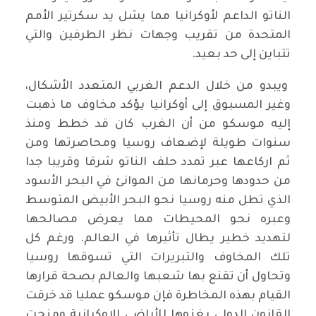
الناتو الداعم لأوكرانيا مما يشل يد سكرتير الأمم
المتحدة من تقريب وجهات نظر الطرفين والتي
تتباين إلى حد بعيد.
ويبدو من خلال الدعم الغربي المتعدد الأشكال،
وغير المسبوق إلى أوكرانيا يؤكد مخاوف ما ذهبت
إليه موسكو من أن الغرب كان قد خطط ومنذ
سنوات طويلة لإضعاف روسيا ومحاصرتها ومن
ثم اركاعها عبر تمدد حلف الناتو شرقا وقريبا جدا
من حدودها وحرمانها من الموانئ في البحر الأسود
الذي تطل منه روسيا نحو البحر الأبيض المتوسط
وعبره نحو المحيطات مما يعرض مصالحها
لتهديد خطير يطال تأثيرها في العالم. ورغم كل
تلك المخاوف والتبريرات التي تسوقها روسيا
وتحاول أن تقنع بها شعبها والعالم بصحة قرارها
القيام بهذه المخاطرة فإن موسكو عمليا قد خرقت
القانون الدولي بغزوها للأراضي الاوكرانية ومنحت