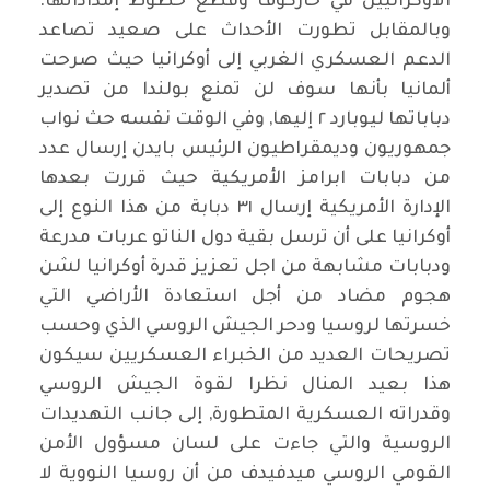
الاوكرانيين في خاركوف وقطع خطوط إمداداتها.
وبالمقابل تطورت الأحداث على صعيد تصاعد
الدعم العسكري الغربي إلى أوكرانيا حيث صرحت
ألمانيا بأنها سوف لن تمنع بولندا من تصدير
دباباتها ليوبارد ٢ إليها, وفي الوقت نفسه حث نواب
جمهوريون وديمقراطيون الرئيس بايدن إرسال عدد
من دبابات ابرامز الأمريكية حيث قررت بعدها
الإدارة الأمريكية إرسال ٣١ دبابة من هذا النوع إلى
أوكرانيا على أن ترسل بقية دول الناتو عربات مدرعة
ودبابات مشابهة من اجل تعزيز قدرة أوكرانيا لشن
هجوم مضاد من أجل استعادة الأراضي التي
خسرتها لروسيا ودحر الجيش الروسي الذي وحسب
تصريحات العديد من الخبراء العسكريين سيكون
هذا بعيد المنال نظرا لقوة الجيش الروسي
وقدراته العسكرية المتطورة, إلى جانب التهديدات
الروسية والتي جاءت على لسان مسؤول الأمن
القومي الروسي ميدفيدف من أن روسيا النووية لا