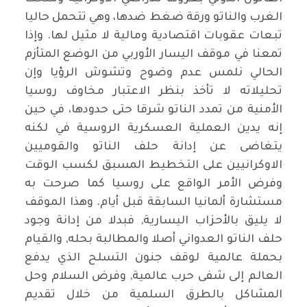
الغرب والناتو ورقة ضغط ضدها، وهي تتحمل حاليا
تبعات عقوبات اقتصادية ومالية لا مثيل لها. وإذا
تمعنا في موقف اليسار الأوربي من الوضع المتأزم
الحالي نلمس عدم وضوح وتشوش الرؤيا وإن
تحليلاته لا تأخذ بنظر الاعتبار مخاوف روسيا
الأمنية من تمدد الناتو شرقا حتى حدودها، في حين
إنه يدين العملية العسكرية الروسية في لكنه
يتغاضى عن إدانة حلف الناتو والقوميين
الاوكرانيين على التخطيط المسبق لكسب الوقت
وفرض الأمر الواقع على روسيا كما صرحت به
مستشارة ألمانيا السابقة قبل أيام. وهذا الموقف
لا يليق بالأحزاب اليسارية, فبدلا من إدانة وجود
حلف الناتو العدواني أصلا والمطالبة بحله, والقيام
بحملة عالمية لوقف جنون التسلح الذي يدفع
العالم إلى شفى حرب عالمية, وفرض السلام وحل
المشاكل بالطرق السلمية من خلال تقديم