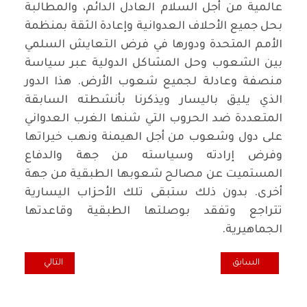
عالمية من أجل السلام العادل الدائم، والمطالبة
بحل جميع الأحلاف العدوانية وإعادة الثقة بمنظمة
الأمم المتحدة ودورها في فرض التعايش السلمي
بين الشعوب وحل المشاكل الدولية عبر سياسة
منصفة وعادلة لجميع شعوب الأرض. هذا الدور
الذي يليق باليسار ويذكرنا بأنشطته السابقة
المتعددة ضد الحروب التي شنها الغرب العدواني
على دول وشعوب من أجل الهيمنة ونهب خيراتها
وفرض إرادته وسياسته من جهة والدفاع
المستميت عن مصالح شعوبها الطبقية من جهة
أخرى. بدون ذلك ستبقى تلك الأحزاب اليسارية
تتراجع وتفقد بوصلتها الطبقية وقاعدتها
الجماهيرية.
المقال السابق: في ذكرى وثبة كانون الثاني 1948.. إرث نضالي لانتفاضة تشرين 2019
المقال التالي: هل
السابق
التالي