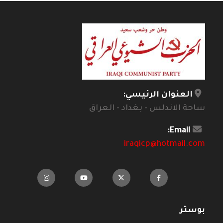
العنوان الرئيسي:
ساحة الاندلس - بغداد - العراق
Email:
iraqicp@hotmail.com
بوستر