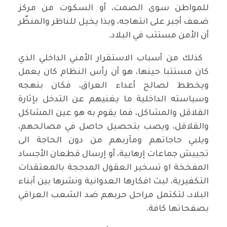
للمواطن سوى الصمت، أو السكوت من مركز
ضعف أجبر على انتهاجه، وبذا يخيل للناظر والمنظّر
أن الأمن مستتب في البلاد.
كذلك من أسباب الاستقرار الأمني الداخلي الذي
كان مستتبا حينها، هو أن رأس النظام كان يعمل
ويخطط لصالح أعداء العراق، فكان بنهجه
وسياسته الداخلية ما يغنيهم عن التدخل بإثارة
القلاقل والمشاكل، فما يقوم به هو عين المشاكل
والقلاقل، ويصب بتحصيل حاصل في مصالحهم،
ويلبي حاجاتهم ومآربهم من دون الحاجة الى
تجييش جماعات إرهابية، أو إرسال قطعان الأجساد
المفخخة او تسخير العقول المدججة بالمعتقدات
التكفيرية، لبث افكارها العدوانية ونشرها بين أبناء
البلاد، لتكتمل مراحل حربهم ضد الشعب العراقي
بصفحاتها كافة.