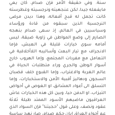
سنة. وفي حقيقة الأمر فإن صدام، كان يعي
مايفعله جيدا، لكن عنجهيته ونرجسيته وغطرسته
كانت تجمل له قبح أفعاله، وهذا ديدن مرضى
النرجسية الذين سبقوه من قادة ورؤساء
وسياسيين في العالم، إذ سعى صدام بنهجه
الصارم إلى وضع المواطن في زاوية ضيقة، ليس
أمامه سوى خيارات قليلة في العيش، فإما
الانجراف مع تيار البعث وأساليبه اللاأخلاقية في
التعامل مع مفردات المجتمع، وإما الهروب خارج
أسوار الوطن والجري وراء متطلبات الحياة في
عالم الغربة والاغتراب، وإما القبوع خلف قضبان
السجون ودهاليز أقبية الأمن والاستخبارات، وإما
التسلق الى أعواد المشانق، او الغوص في أحواض
التيزاب، او الدفن حيا، وبين كل هذه الخيارات عاش
العراقيون ماضيهم الأسود الممتد طيلة ثلاثة
عقود ونصف، وعلى قول "حجيتنا" فإن السواد الذي
عم أجواء العراق إبان حكم صدام، صار نهج ساسة