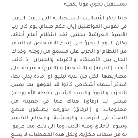
بمستقبل يحوي قوتا يكفيه.
جلنا يذكر الأساليب الاستخبارية التي زرعت الرعب
في نفوس المواطنين إبان حكم صدام، يوم كان رب
الأسرة العراقية يخشى نقد النظام أمام أبنائه،
وكان الزوج لايجرؤ على إبداء الامتعاض او التذمر
من النظام او الحزب على مسمع من زوجته، وكذاك
الحال بين الأصدقاء والأقرباء والجيران، إذ كانت
أبواب (الفرقة) و (الشعبة) و (الفرع) مفتوحة على
مصاريعها، لكل من لديه تبليغ او إفادة يدلي بها،
فيذكر أسماء أشخاص كانوا قد تفوهوا بما يمس
(الحزب والثورة والسيد الرئيس حفظه الله ورعاه)
فيشي للـ (رفاق) هناك عما في جعبته من
معلومات، و (الرفاق) بدورهم يطبقون منهج
البعث في الترهيب والوحشية، وانعدام الضمير
وسوء الأخلاق وقلة الأدب، وما الى ذلك مما عرفوا
به من سمات مخزية، وبكل هذه المعطيات لا يسع