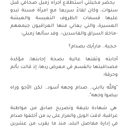
يحضر مخيلتي استطلاع أجراه زميل صحافي قبل
سنوات، وكان لقاءً سريعا مع امرأة مسنة تبدو
عليها قسمات الظروف التعيسة والعيشة
العسيرة، والتي يعاني منها العراقيون جيمعهم
-ماخلا السراق والفاسدين-. وقد سألها زميلي:
حجية.. مارأيك بصدام؟
أجابته وثقتها عالية بصحة إجابتها، مؤكدة
مصداقيتها بالقسم في معرض ردها، إذ قالت بألم
وحرقة:
"والله ياابني.. صدام وجهه أسود.. لكن الأجو وراه
بيضوا وجهه".
هي شهادة بليغة وتصريح صادق من مواطنة
عراقية، لاقت الويل والمرار على يد من أخلفوا صدام
في إدارة مفاصل البلد، منذ ما يقرب من عشرين