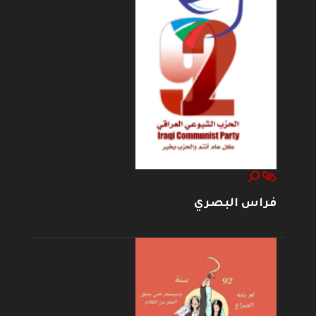
فراس البصري