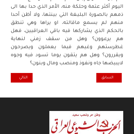
اليوم أكثر عتمة وحلكة منه، الأمر الذي حدا بها الى
ذمهم بالصورة البليغة التي بينتها، ولا أظن أحدا
منهم لم يسمع ماقالته، او يراها وهي تنطق
بالحكم الذي يشاركها فيه باقي العراقيين، فهل
هم يرعوون؟ وهل من سقف زمني لنهاية
غطرستهم وغيهم فيما يعملون ويصرحون
ويقررون؟ وهل هم يتقون يوما تسود فيه وجوه
لايبيضها جاه ونفوذ ومنصب ومال وبنون؟
المقال السابق: بوفرة المال ووفرة الفاسدين .. سبق سيفهم العدل !!
المقال التالي: فر
السابق
التالي