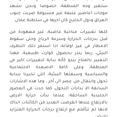
ستغير وجه المنطقة، خصوصا ونحن نشهد
موجات اعاصير عنيفة غير مسبوقة ضربت جنوب
العراق ودول الخليج كان اخرها في سلطنة عمان.
كلها تغييرات مناخية غاضبة، غير معهودة من
قبل بدرجات الحرارة وسرعة الرياح وحتى سقوط
الامطار في غير اوقاته، اذا استمر ذلك التطرف
البيئي، ربما ينذر بحصول كوارث طبيعية، فهذا
التغيير بالمناخ يبدو كأنه بداية لتغييرات اكبر في
المنطقة، وعلى كافة الاصعدة الاجتماعية
والسياسية وسبقتها البيئية، التي تخبرنا ببداية
تحول وانتقال من عصر الى أخر ، وما هذه الاشارات
السابقة الا بدايات التحول، كما حدث في العصور
الجليدية الساحقة، عندما بدأت حرارة الارض
بالارتفاع عندها انقرضت العديد من الكائنات انذاك
لانها لم تتأقلم مع ارتفاع درجات الحرارة المتزايد
للارض.