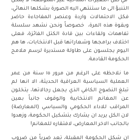
في ظل التغيرات المناخية غير المتوقعة، لا يمكن
التنبؤ الى ما ستنتهي اليه الصورة بشكلها النهائي،
فكل الاحتمالات واردة وعنصر المفاجاءة حاضر
وبقوة هذه المرة، خصوصاً ونحن نشهد سلسلة
تفاهمات ولقاءات بين قادة الكتل الفائزة، فعلى
اختلاف برامجها وشعاراتها قبل الانتخابات، ها هم
اليوم يجلسون على طاولة مستديرة لرسم ملامح
الحكومة القادمة.
ما نلاحظه على الرغم من مرور ١٥ سنة من عمر
العملية السياسية العراقية الحديثة، الا انها لم
تبلغ النضوج الكافي الذي يجعل رجالاتها، يتخلون
عن المغانم الانتخابية والوقوف جانباً بعين
المراقب للاداء الحكومي والسياسي (المعارضة)
لان الكل يريد ان يشارك بتشكيل الحكومة، وزهدوا
بالجانب الاخر المعارض، لافتقاره للمغانم!
ان شكل الحكومة المقبلة، تعد ضرباً من ضروب