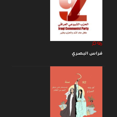
فراس البصري