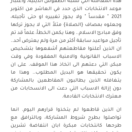
هذه المعاملة التي تشبه الطقوس الدينية، واعتبار
موعد الانتخابات الذي حدد في العاشر من اكتوبر
2021 " مقدساً " ولا يجوز تغييره او حتى تأجيله،
وجعلوه بمصاف {الصلاة} مثلاً التي لا يجوز تركها
وفق مبادئ الاسلام.. وهنا يكمن الخطأ، علماً قد تم
تأجيل مواعيد سابقة أكثر من مرة ولم يعترض أحد..
ان الذين أعلنوا مقاطعتهم أشفعوها بتشخيص
الاسباب القانونية والامنية المفقودة وفي وقت
مبكر، التي دعتهم الى اتخاذ هذا الموقف. على ان
يكون تحقيقها هو البديل المطلوب.. وهذا ما
يتغافله الذين يطالبون المقاطعين بالمشاركة
دون إزالة الاسباب التي دعت الى الانسحابات من
معترك الانتخابات القادمة.
ان الذين قاطعوا لم يتخذوا قرارهم اليوم. انما
تواصلوا بطرح شروط المشاركة، وبالترافق مع
طرحها كانتخابات مبكرة ابان انتفاضة تشرين