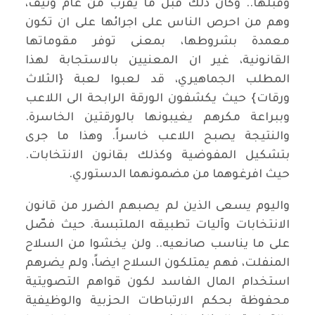
وقبلها.. وكان ذلك قبل ما يقرب من عام ونيف،
وهم من احرص الناس على اجرائها على ان تكون
معمدة بشروطها، بمعنى توفر مقوماتها
القانونية، غير ان المعنيين بالاستجابة لهذا
المطلب الجماهيري، قد لعبوا لعبة {الثلاث
ورقات} حيث يكشفون الورقة الرابحة الى اللاعب
وببراعة مكرهم يغيبونها بالورقتين الخاسرة.
والنتيجة يصبح اللاعب خاسراً. وهذا ما جرى
بتشكيل المفوضية وكذلك بقانون الانتخابات.
حيث افرغوهما من مضمونهما الدستوري.
واليوم يسعى الذين لم يصبهم الضرر من قانون
الانتخابات وآليات تطبيقه الملتبسة. حيث فصّل
على ما يناسب صانعيه.. ولن يخشوا من السلاح
المنفلت، فهم يمتلكون السلاح ايضاً، ولم يضرهم
استخدام المال الفاسد لكون قواهم التصويتية
محفوظة بحكم الارتباطات الحزبية والوظيفية