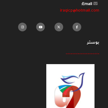
Email:
iraqicp@hotmail.com
بوستر
--------------------