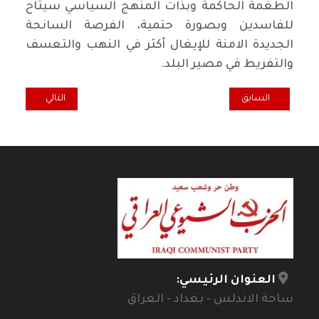
الطغمة الحاكمة وبذات المنهج السياسي سيتاح
للفاسدين وبصورة حتمية، الفرصة السانحة
الجديدة الامنة للإيغال أكثر في النهب والتعسف
والتفريط في مصير البلد.
المقال السابق: معصوم غير معصوم .. حينما برر بتهافت لجريمة غدر بش
المقال التالي: افغا
السابق
التالي
العنوان الرئيسي:
ساحة الاندلس - بغداد - العراق