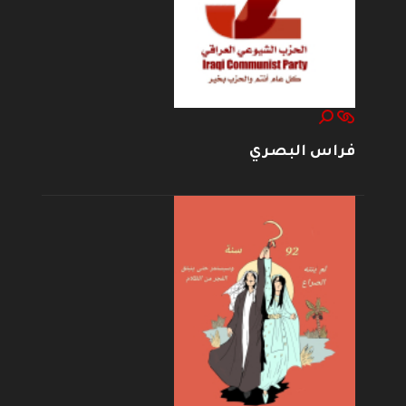
فراس البصري