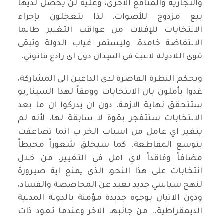
والتجارية والمنافع الاخرى، وعليه لن يحصل لديها
بيع مزدوج للأصوات، لذا يتعجلون بإجراء
الانتخابات للإفلات من عواقب التغيير طالما
الانتفاضة خامدة. وليستمر غياب الدولة وتبقى
قوى اللادولة لاعبة في الميدان دون اي رادع قانوني.
وبحكم النظرة القاصرة لدى الداعين الى المشاركة،
غدوا يأملون بان الانتخابات ووفقاً لهذا السيناريو
ستتحقق نهاية الازمة، دون ان يدركوا ان ما بعد
الانتخابات ستتفجر بقوة لا سابقة لها، لأنه لم
يتغير اي عامل من اسباب الخراب انما تضاعفت
بتوسع المقاطعة. كما سيخلق شعوراً محبطاً
مضافاً وفاقداً لاي امل في التغيير، من خلال
انتخابات على هذا النحو، الذي يمنع اية صيرورة
لنهج سياسي جديد بعيد عن المحاصصة والفساد،
ودون الاتيان بوجوه جديدة مؤمنة بالدولة المدنية
الديمقراطية.. من جانبها الاخر وعندما تعود ذات