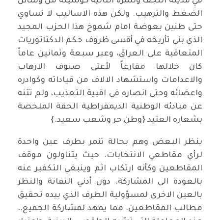
في مدينة النجف وللمرة الثانية كوسيلة من وسائل
الضغط والترهيب. ولكن هذه الاساليب لا تساوي
حتى طنين بعوضة امام شموخ هذا الحزب المجيد
الذي بني تأريخه في أقسى ظروف حكم الدكتاتوريات
المتعاقبة على العراق، وعبر سبعة وثمانين عاماً
كان خلالها مقارعاً لأعتى صنوف الارهاب
والاعدامات واستشهاد الالاف من قياداته وكوادره
واعضائه وحتى انصاره في اقبية التعذيب، ولم تثنه
عن مبادئه الوطنية الديمقراطية الحقة الملخصة
بشعاره العتيد {وطن حر وشعب سعيد.}
ينظر البعض وهم بحالة تنمر بطرف عين واحدة
لرأي مقاطعي الانتخابات. حيث يتناولون موقف
المقاطعين وكأنه ارتكاب اثم وينبغي التكفير عنه
بالعودة الى المشاركة. دون أدني التفاتة والنظر
بالعين الاخرى لمسؤولية الطرف الذي بيده تحقيق
مطالب المقاطعين. مما يمهد لمشاركة الجميع..