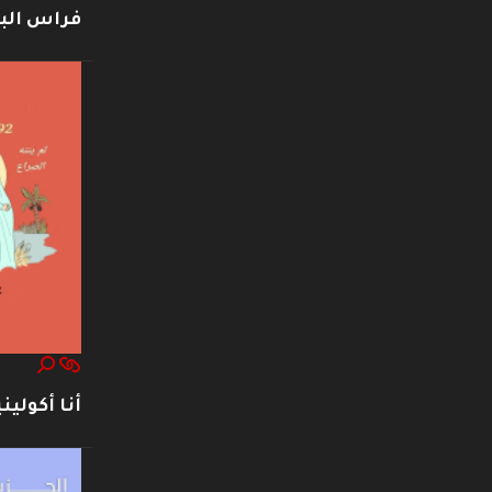
فراس ال
أنا أكوليني