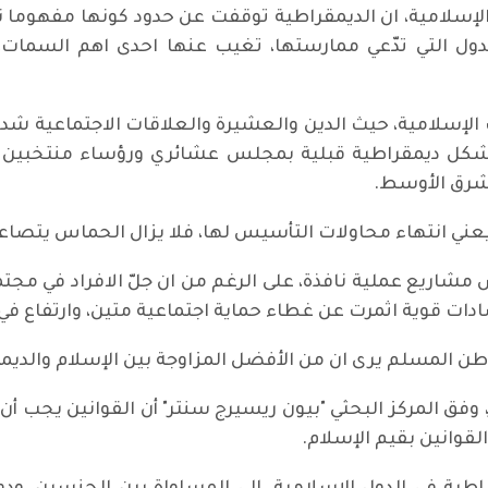
والإسلامية، ان الديمقراطية توقفت عن حدود كونها مفهوما 
ل التي تدّعي ممارستها، تغيب عنها احدى اهم السمات، و
 الإسلامية، حيث الدين والعشيرة والعلاقات الاجتماعية شد
ديمقراطية قبلية بمجلس عشائري ورؤساء منتخبين دكتاتور
لشرق الأوسط.
عني انتهاء محاولات التأسيس لها، فلا يزال الحماس يتصاعد
مشاريع عملية نافذة، على الرغم من ان جلّ الافراد في م
دات قوية اثمرت عن غطاء حماية اجتماعية متين، وارتفاع في
اطن المسلم يرى ان من الأفضل المزاوجة بين الإسلام والدي
 وفق المركز البحثي "بيون ريسيرج سنتر" أن القوانين يجب أن