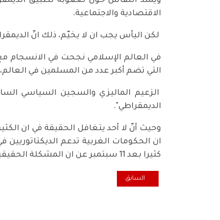
ويمتد النقاش حول صعوبة تطبيق الديمقراطي
الاقتصادية والاجتماعية.
لكن اليأس يجب ان لا يخيّم، ذلك انّ الديمق
في العالم الإسلامي نجحت في الانسجام مع ال
التي تضم أكبر عدد من المسلمين في العالم، 
الزعيم الماليزي والسجين السياسي السابق
الديمقراطي".
وحيث أنّ لا أحد يتغافل الحقيقة في ان الكث
ان الحكومات الغربية تدعم الديكتاتوريين ف
كثيرا بعد 11 سبتمبر عن ان المشكلة الحقيقية في العالم ذي الأغلبية المسلمة هي الافتقار إلى الديمقراطية والتعددية السياسية.
المقال السابق: مصير التحالف الكوردستاني والانتخابات العرا
السابق