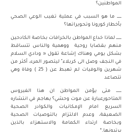
المواطنين؟
ـــــ ما هو السبب في عملية تغيب الوعي الصحي
بأخطار كورونا وتحويراتها؟
ــــــ لماذا خداع المواطن بالخرافات بخاصة الكادحين
منهم بقضايا روحية ووهمية والناس تتساقط
بشكل يومي وهناك إشاعة تقول « ودادي السلام
في النجف وصل الى كربلاء" ليتصور المرء، أكثر من
شهرين والوفيات لم تهبط عن ( 25 ) وفاة وهي
تتصاعد
ــــــ متى يؤمن المواطن ان هذا الفيروس
المتاحورعبارة عن موت وحشي؟ يهاجم في انتشاره
السريع امام الإمكانيات والكوادر الصحية
الضعيفة، وعدم الالتزام بالتوصيات الصحية
وبخاصة ارتداء الكمامة والاستهزاء بالذين
يرتدونها.*