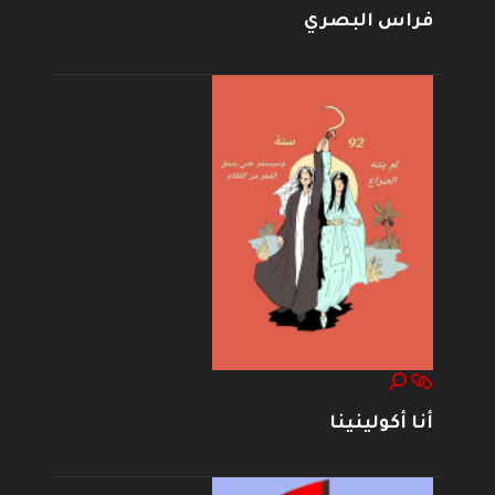
فراس البصري
أنا أكولينينا