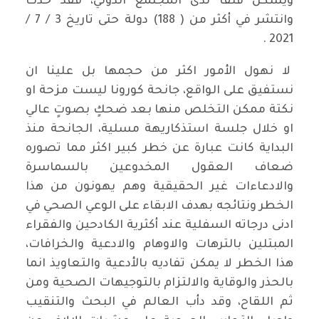
ويشكل قلقاً لدى المجتمع الدولي، فقد حدث
وانتشر في أكثر من ( 188) دولة حتى تاريخ 3 / 7 /
2021 .
لا نهول الأمور اكثر من حجمها بل علينا ان
نستفيق على الواقع، جانحة كورونا ليست مزحة او
نكتة ممكن التخلص منها بعد ضحكٍ بصوتٍ عالي
او خلال جلسة استذكاريهة مسلية، الجانحة منذ
البداية كانت عبارة عن خطر كبير اكثر مما تصوره
ضعاف العقول المخدوعين بالسماسرة
والادعاءات غير الحقيقية وهم يهونون من هذا
الخطر ونتائجه بهدف الابقاء على الوعي الصحي في
ادنى درجاته السفلية عند أكثرية الكادحين والفقراء
المبتلين بالترهات والاوهام والادعية والخرافات،
هذا الخطر لا يمكن تفاديه بالأدعية والتعاويذ انما
بالحذر والوقاية والالتزام بالتوجيهات الصحية ومن
ثم اللقاح، وقد دأب العالم في البحث والتنقيب