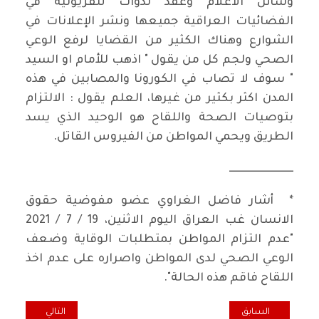
وسائل الاعلام وعقد ندوات تلفزيونية في
الفضائيات العراقية جميعها ونشر الإعلانات في
الشوارع وهناك الكثير من القضايا لرفع الوعي
الصحي ولجم كل من يقول " اذهب للأمام او السيد
" سوف لا تصاب في الكورونا والمصابين في هذه
المدن اكثر بكثير من غيرها، العلم يقول : الالتزام
بتوصيات الصحة واللقاح هو الوحيد الذي يسد
الطريق ويحمي المواطن من الفيروس القاتل.
ــــــــــــــــــــــــــــــ
* أشار فاضل الغراوي عضو مفوضية حقوق
الانسان غب العراق اليوم الاثنين، 19 / 7 / 2021
"عدم التزام المواطن بمتطلبات الوقاية وضعف
الوعي الصحي لدى المواطن واصراره على عدم اخذ
اللقاح فاقم هذه الحالة".
المقال السابق: إشكالية الديمقراطية الغربية في المجتمعات المسلمة
المقال التالي: هو
السابق
التالي