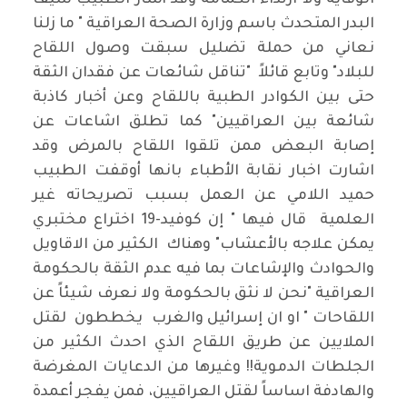
الوقاية ولا ارتداء الكمامة وقد أشار الطبيب سيف
البدر المتحدث باسم وزارة الصحة العراقية " ما زلنا
نعاني من حملة تضليل سبقت وصول اللقاح
للبلاد" وتابع قائلاً "تناقل شائعات عن فقدان الثقة
حتى بين الكوادر الطبية باللقاح وعن أخبار كاذبة
شائعة بين العراقيين" كما تطلق اشاعات عن
إصابة البعض ممن تلقوا اللقاح بالمرض وقد
اشارت اخبار نقابة الأطباء بانها أوقفت الطبيب
حميد اللامي عن العمل بسبب تصريحاته غير
العلمية قال فيها " إن كوفيد-19 اختراع مختبري
يمكن علاجه بالأعشاب" وهناك الكثير من الاقاويل
والحوادث والإشاعات بما فيه عدم الثقة بالحكومة
العراقية "نحن لا نثق بالحكومة ولا نعرف شيئاً عن
اللقاحات " او ان إسرائيل والغرب يخططون لقتل
الملايين عن طريق اللقاح الذي احدث الكثير من
الجلطات الدموية!! وغيرها من الدعايات المغرضة
والهادفة اساساً لقتل العراقيين، فمن يفجر أعمدة