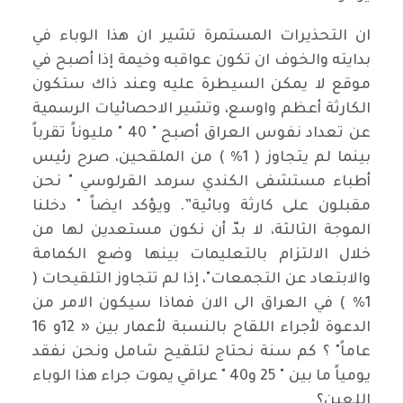
ان التحذيرات المستمرة تشير ان هذا الوباء في
بدايته والخوف ان تكون عواقبه وخيمة إذا أصبح في
موقع لا يمكن السيطرة عليه وعند ذاك ستكون
الكارثة أعظم واوسع، وتشير الاحصائيات الرسمية
عن تعداد نفوس العراق أصبح " 40 " مليوناً تقرباً
بينما لم يتجاوز ( 1% ) من الملقحين، صرح رئيس
أطباء مستشفى الكندي سرمد القرلوسي " نحن
مقبلون على كارثة وبائية”. ويؤكد ايضاً " دخلنا
الموجة الثالثة، لا بدّ أن نكون مستعدين لها من
خلال الالتزام بالتعليمات بينها وضع الكمامة
والابتعاد عن التجمعات"، إذا لم تتجاوز التلقيحات (
1% ) في العراق الى الان فماذا سيكون الامر من
الدعوة لأجراء اللقاح بالنسبة لأعمار بين « 12و 16
عاماً" ؟ كم سنة نحتاج لتلقيح شامل ونحن نفقد
يومياً ما بين " 25 و40 " عراقي يموت جراء هذا الوباء
اللعين؟