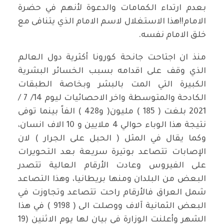
بعدم ارتداء الكمامات والدعوة لأنهم في حضرة
الامام!!هذا الاستغلال لاسم الامام الذي يتنافى مع
خلق الامام نفسه.
منذ ان اجتاحت جانحة كورونا أكثرية دول العالم
الذي وقف على اقدامه بسبب الخسائر البشرية
الكبيرة التي المت بالبشر وبخاصة الطبقات
الكادحة والمتوسطة واخر الاحصائيات ليوم 14/ 7 /
2021 بلغت ( 185 ) مليون( و428 ) الفاً بينما توفى
نتيجة هذا الوباء حوالي 4 ملايين و 10 الاف انسان،
وكما يقال في المثل ( الحبل على الجرار ) لان
الإصابات تتصاعد بوتيرة سريعة بعد التحويرات
على الفيروس وعادت الأرقام العالية تتصدر
البعض من البلدان ومنها بريطانيا، وهذا التصاعد
شمل العراق فالأرقام راحت تتصاعد وتجاوزت في
البعض الثمانية آلاف ووصلت الى ( 9198 ) في هذا
الشهر وأعلنت الوزارة في بيان لها يوم الاثنين (19