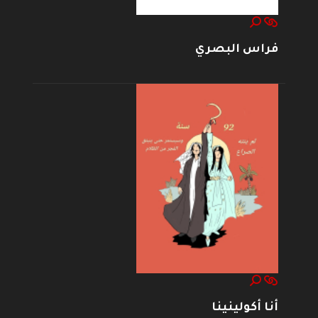
فراس البصري
أنا أكولينينا