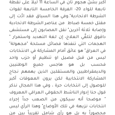
أكبر بشنّ هجوم ثان في الساعة 11 ليلاً على نقطة
تابعة للواء 20- الفرقة الخامسة التابعة لقوات
الشرطة الاتحادية".وفي هذا السياق فقد ادّت إلى
مقتل خمسة ضباط من عناصر الشرطة الاتحادية
وإصابة ثلاثة آخرين" نقل المصابون إلى مستشفى
داقوق لتلقّي العلاج، إن لغة التهديد واستمرار "
الهجمات التي تنفذها فصائل مسلحة "مجهولة"
في العراق" هو عائق أمام المشاركة في الانتخابات
ليس من قبل فصيل او تنظيم أو حزب واحد
فحسب بل هو هاجس جميع الوطنيين
والديمقراطيين والمستقلين الذين يهمهم نجاح
المشاركة الانتخابية لكن يرون المعوقات أكبر
للوصول إلى انتخابات حرة ، وفي هذا المجال نذكر
قول حنا إدوار الناشط الحقوقي العراقي المعروف
" موضحا أنه سيكون من الصعب جداً إجراء
انتخابات نزيهة في تلك الأوضاع" وهذا الرأي ليس
محصوراً به بل هو رأي شامل تقريباً بين من