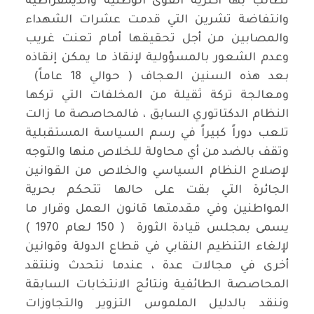
تطالب بها أكثرية القوى الوطنية والديمقراطية
وانتفاضة تشرين التي قدمت عشرات الشهداء
والمصابين من أجل تحقيقها أمام تعنت غريب
وعدم الشعور بالمسؤولية لإنقاذ ما يمكن إنقاذه
بعد هذه السنين العجاف ( حوالي 18 عاماً)
ومعالجة تركة ثقيلة من المخلفات التي تركها
النظام الدكتاتوري السابق ، فالمحاصصة ما زالت
تلعب دوراً كبيراً في رسم السياسة المستقبلية
وتقف بالضد من أي محاولة للخلاص منها والتوجه
لإصلاح النظام السياسي والخلاص من القوانين
الجائرة التي بقت على حالها تتحكم بحرية
المواطنين وفي مقدمتها قانون العمل وقرار ما
يسمى بمجلس قيادة الثورة ( 150 لعام 1970 )
لإلغاء التنظيم النقابي في قطاع الدولة وقوانين
أخرى في مجالات عدة ، عندما نتحدث وننتقد
المحاصصة الطائفية ونتائج الانتخابات السابقة
وننقد بالدليل الملموس التزوير والتجاوزات