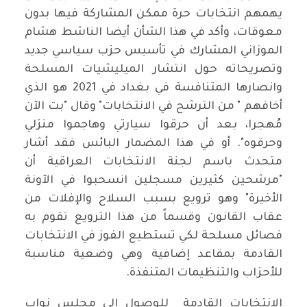
يهمهم انتخابات حرة ممكن المشاركة فيها بدون
معوقات، وأكد في هذا الشأن أيضا الناشط هشام
الموزاني المشارك في تأسيس حزب سياسي جديد
وتصريحاته حول انتشار الميليشيات المسلحة
وانصارها المتنافسة في بغداد في 2021 هو الذي
أخافهم " من الترشح في الانتخابات" وقال "بت الآن
مُهجرا، بعد أن حرقوا سيارتي وهاجموا منزلي
وحرقوه". أو في هذا المضمار البائس فقد أشار
متحدث باسم لجنة الانتخابات العراقية أن
"مرشحين كثيرين مسجلين انسحبوا في الآونة
الأخيرة" وهو ترويع بسبب السلاح والإفلات من
عقاب القانون وقسماً من هذا الترويع تقوم به
فصائل مسلحة لكي تستطيع الفوز في الانتخابات
القادمة بمقاعد إضافية وهي وضعية مناسبة
للأحزاب والتنظيمات المتنفذة.
الانتخابات القادمة للوصول إلى مجلس نواب