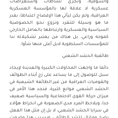
والسوقية، وتجري نشاطات واستعراضات
عسكرية لا علاقة لها بالمؤسسة العسكرية
العراقية، ولم يكن ليأتي هذا الإفصاح اعتباطا، بقدر
ما هو وسيلة للتفرد ونزوع نحو الخصوصية
السياسية والعسكرية وارتباطها بالعامل الخارجي
كموجه وراعي. بل هناك من يعتبر تشكيلاته ندا
للمؤسسات السلطوية لابل أعلى منها شأوا.
طائفية الحشد الشعبي
دائما ما واجهت المحاولات الكبيرة والعديدة لإيجاد
سبل للوصول إلى ما يساعد على زج أبناء الطوائف
والقوميات العراقية من غير الطائفة الشيعية في
الحشد الشعبي موانع كثيرة، فنجد هذا الأمر في
ميزان حركة القوى الاجتماعية والسياسية ضعيف
جدا، ويلاحظ المرء مدى الصعوبة في انخراط هؤلاء
في سرايا الحشد الشعبي، لا بل إن مثل هذا الفعل
رضخ ومازال للشد الطائفي، وبسبب هذا وضعت