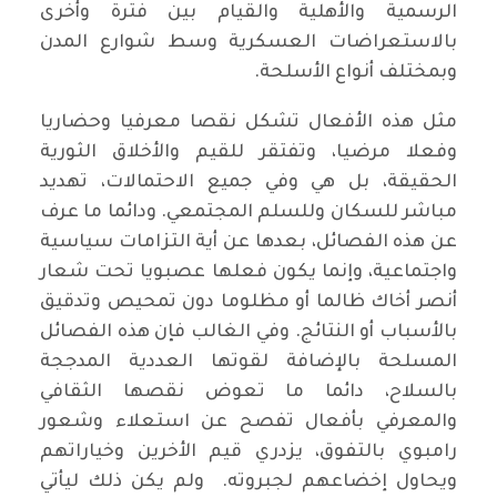
الرسمية والأهلية والقيام بين فترة وأخرى
بالاستعراضات العسكرية وسط شوارع المدن
وبمختلف أنواع الأسلحة.
مثل هذه الأفعال تشكل نقصا معرفيا وحضاريا
وفعلا مرضيا، وتفتقر للقيم والأخلاق الثورية
الحقيقة، بل هي وفي جميع الاحتمالات، تهديد
مباشر للسكان وللسلم المجتمعي. ودائما ما عرف
عن هذه الفصائل، بعدها عن أية التزامات سياسية
واجتماعية، وإنما يكون فعلها عصبويا تحت شعار
أنصر أخاك ظالما أو مظلوما دون تمحيص وتدقيق
بالأسباب أو النتائج. وفي الغالب فإن هذه الفصائل
المسلحة بالإضافة لقوتها العددية المدججة
بالسلاح، دائما ما تعوض نقصها الثقافي
والمعرفي بأفعال تفصح عن استعلاء وشعور
رامبوي بالتفوق، يزدري قيم الأخرين وخياراتهم
ويحاول إخضاعهم لجبروته. ولم يكن ذلك ليأتي