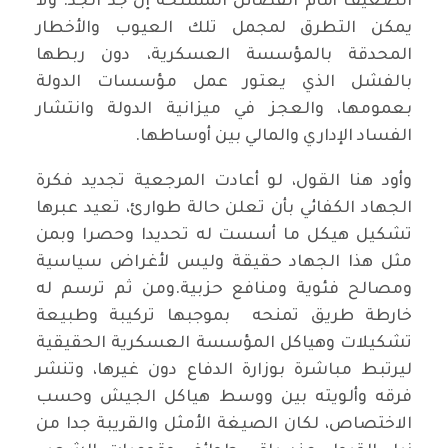
الضعيف أمام الفصائل المسلحة إن جد الجد. ولا
يمكن التطرق لمجمل تلك العيوب والأخطار
المحدقة بالمؤسسة العسكرية، دون ربطها
بالفشل الذي يعتور عمل مؤسسات الدولة
بعمومها، والعجز في ميزانية الدولة وانتشار
الفساد الإداري والمالي بين أوساطها.
وأود هنا القول، لو أعادت المرجعية تجديد فكرة
الجهاد الكفائي بأن تعلن حالة طوارئ، تعيد عبرها
تشكيل هيكل ما أسست له تحديدا وحصرا وبمن
مثل هذا الجهاد حقيقة وليس لأغراض سياسية
ومصالح فئوية ومنافع حزبية.ومن ثم ترسم له
خارطة طريق تمنحه بموجبها تركيبة وطبيعة
تشكيلات وهياكل المؤسسة العسكرية الحقيقية
ليرتبط مباشرة بوزارة الدفاع دون غيرها، وتنشر
فرقه وألويته بين ووسط هياكل الجيش وحسب
الاختصاص، لكان الصيغة الأمثل والقريبة جدا من