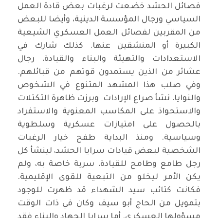
فصائل الحشد خضعت لرغبات بعض قادة العمل
السياسي ورجال المؤسسة الدينية، وأيضا للبعض
من المقربين لفصائل العمل العسكري الشيعية
الكبيرة أو المنشقين عنها. كذلك شارك في
الاستعدادات والتهيئة والبناء والقيادة، رجال
عشائر من الذين يستمدون قوتهم من قبائلهم.
وفي صلب هذا المشهد المتنوع في الشخوص
والنوايا، نشأ صراع الإرادات وبرزت ظاهرة التكتلات
والاستحواذ على المكاسب المعنوية والاستفراد
بالحصول على امتيازات عسكرية وسلطوية
وسياسية. ومنذ البداية طفح خيار الرغبات
الشخصية لبعض قيادات سرايا الحشد، لينشأ كل
رجل طامع وطامح للقيادة، سرية خاصة به، ولم
يكن الأمر ليخلو من التبعية للقوى الإقليمية.
فكانت كتائب سيد الشهداء قد ظهرت للوجود
بتمويل من الحاج أبو سيف وكان في ذات الوقت
مسؤولها العسكري. أما سرايا الجهاد والبناء فقد