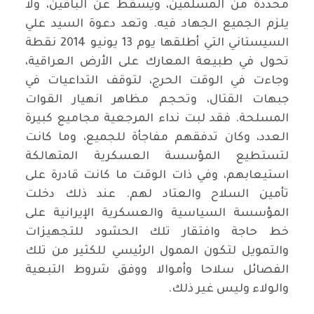
محددة من المسلمين، ويسقط عن الباقين، ولا
يلزم الجميع الجهاد فيه. وتعد دعوة السيد علي
السيستاني التي أطلقها يوم 13 يونيو 2014 نقطة
تحول في طبيعة المعارك على الأرض العراقية،
وجاءت في الوقت الحرج، لتوقف التداعيات في
جبهات القتال، وتحجم مظاهر انهيار القوات
المسلحة. فقد لبت نداء المرجعية مجاميع كبيرة
العدد، وكان تدفقهم مفاجأة للجميع، وما كانت
لتستطيع المؤسسة العسكرية المتهالكة
استيعابهم، وفي ذات الوقت ما كانت قادرة على
تأمين السلاح والعتاد لهم. عند ذلك دخلت
المؤسسة السياسية والعسكرية الإيرانية على
خط حاجة وافتقار تلك الحشود للتجهيزات
والتمويل لتكون الممول الرئيسي للكثير من تلك
الفصائل سلاحا وأموالا ووفق شروط التبعية
والولاء وليس غير ذلك.