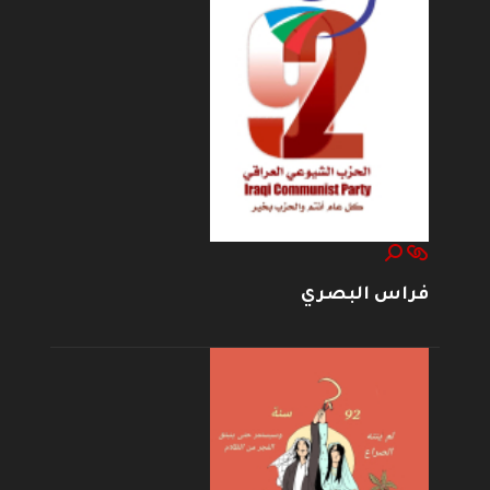
فراس البصري