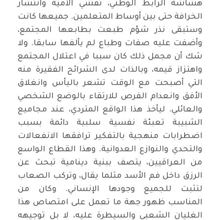
هشاشة الرابط الوطني، تفشي الأمية وانتشار
الخرافة حتى بين أوساط المتعلمين. جميعها كانت
وستبقى نذر شؤم طبعت بطابعها المجتمع،
وأضفت عليه صفات وطباع لم يألفها سابقا. ولا
شك أن مجمل ذلك كان سببا في اعتلال المجتمع
واهتزاز قيمه، وبالذات لدى الشرائح الفقيرة منه
التي أصبحت مع الوقت تشعر باليأس وانغلاق
الأفق وانعدام الفرص للارتقاء بالوضع الشخصي
والعائلي. ليأخذ هذا الواقع المتردي، عند مجاميع
الشبيبة تعبئة نفسية سلبية دائمة بسبب
اضطرابات منهجية بالتفكير ترافقها الانفعالات
والتحدي والنوازع العدوانية. وهذا القطاع الواسع
من العراقيين، يتصف ببنية دينامية تبحث عن
الرزق داخل فم الأسد مثلما يقال، وتركب الصعاب
لتثبت للجميع وجودها الإنساني. وكان من
المناسب ظهور جهة ما تعمل على امتصاص هذا
الغليان الشعبي والسيطرة عليه، لا بل توجيهه