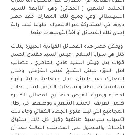
القوة القتالية في المعارك مع الخصوم.أما سرايا
الحشد الشعبي ( الكفائي) وهي التابعة للسيد
السيستاني وفي جميع تلك المعارك فقد حصر
دورها في المشاركة عبر الانضواء طوعا تحت راية
إحدى تلك الفصائل أو أخذ التوجيهات منها.
ويمكن حصر هذه الفصائل القيادية الكبيرة بثلاث
كتل هي سرايا السلام : جيش السيد مقتدى الصدر،
قوات بدر: جيش السيد هادي العامري ، عصائب
أهل الحق: جيش الشيخ قيس الخزعلي. وخلال
المعارك ضد داعش عمل بجهادية عالية وقوة
سياسية ضاغطة واستغلت الفرص لتمرر تعابير
لفظية ورمزية الغرض منها زج الفصائل الكبيرة
ضمن تعريف الحشد الشعبي، ووضعها في إطار
المجاميع التي لبت فتوى الجهاد الكفائي وجاء ذلك
لأسباب سياسية طائفية وقبل كل ذلك استباق
الأحداث والحصول على المكاسب المالية بعد أن