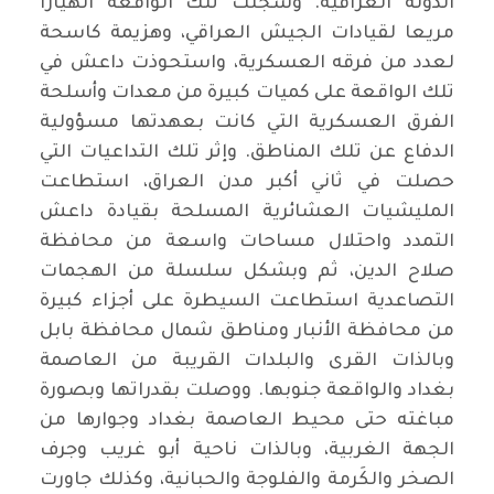
الدولة العراقية. وسجلت تلك الواقعة انهيارا
مريعا لقيادات الجيش العراقي، وهزيمة كاسحة
لعدد من فرقه العسكرية، واستحوذت داعش في
تلك الواقعة على كميات كبيرة من معدات وأسلحة
الفرق العسكرية التي كانت بعهدتها مسؤولية
الدفاع عن تلك المناطق. وإثر تلك التداعيات التي
حصلت في ثاني أكبر مدن العراق، استطاعت
المليشيات العشائرية المسلحة بقيادة داعش
التمدد واحتلال مساحات واسعة من محافظة
صلاح الدين، ثم وبشكل سلسلة من الهجمات
التصاعدية استطاعت السيطرة على أجزاء كبيرة
من محافظة الأنبار ومناطق شمال محافظة بابل
وبالذات القرى والبلدات القريبة من العاصمة
بغداد والواقعة جنوبها. ووصلت بقدراتها وبصورة
مباغته حتى محيط العاصمة بغداد وجوارها من
الجهة الغربية، وبالذات ناحية أبو غريب وجرف
الصخر والكَرمة والفلوجة والحبانية، وكذلك جاورت