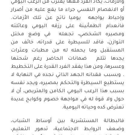
والأزمات، يكاد الفرد معها يقترب من الرعب اليومي
أو الانفصام النفسي جراء ما يقع عليه من أضرار
وإحباط يواجهه يوميا ناتج عن تلك الأزمات.
فانعدام الطمأنينة على رزقه اليومي وعائلته
ومصيره الشخصي، تجعله في وضع مختل
التوازن، فاقد للسيطرة على قدراته، خائف من
المستقبل وما يحمله له من مطبات وعثرات
يجدها تثلم ضمانات الحاضر رغم شحتها
وعسرها، ومن هذا يفقد الفرد القدرة على التخطيط
. وبسبب فقدانه الجهد الذاتي نجده في النهاية لا
يستطيع السيطرة والتحكم بمصيره، ويجد نفسه
بسبب هذا الرعب اليومي الكامن والمتربص، أن لا
حول ولا قوة له في مواجهة خصوم وكوابح عديدة
تعترض كده وحياته اليومية.
فالبطالة المستشرية بين أوساط الشباب،
وضعف الروابط الاجتماعية، تدهور التعليم،