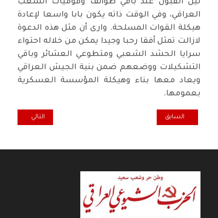
نيل القبول عند باقي طوائف وقوميات الشعب
العراقي، وفي الوقت ذاته يكون بابا واسعا لإعادة
هيكلة القوات المسلحة. وارى أن مثل هذه الدعوة
لازالت تمثل أفقا رحبا وجيدا يمكن من خلاله احتواء
سرايا الحشد الشعبي ومتطوعي العشائر وباقي
التشكيلات ووضعهم ضمن بنية الجيش العراقي
ويعاد معها بناء وهيكلة المؤسسة العسكرية
بعمومها.
المقال السابق: بمناسبة الذكرى الـ 50 لوفاة جورج لوكاش
المقال التالي: الح
السابق
التالي