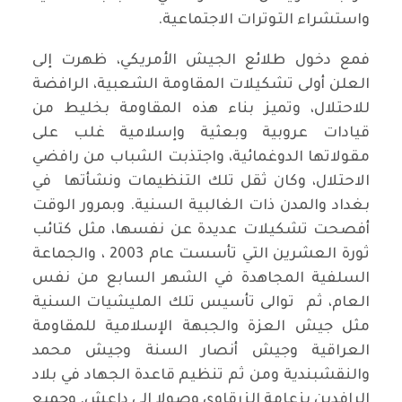
واستشراء التوترات الاجتماعية.
فمع دخول طلائع الجيش الأمريكي، ظهرت إلى
العلن أولى تشكيلات المقاومة الشعبية، الرافضة
للاحتلال، وتميز بناء هذه المقاومة بخليط من
قيادات عروبية وبعثية وإسلامية غلب على
مقولاتها الدوغمائية، واجتذبت الشباب من رافضي
الاحتلال، وكان ثقل تلك التنظيمات ونشأتها في
بغداد والمدن ذات الغالبية السنية. وبمرور الوقت
أفصحت تشكيلات عديدة عن نفسها، مثل كتائب
ثورة العشرين التي تأسست عام 2003 ، والجماعة
السلفية المجاهدة في الشهر السابع من نفس
العام، ثم توالى تأسيس تلك المليشيات السنية
مثل جيش العزة والجبهة الإسلامية للمقاومة
العراقية وجيش أنصار السنة وجيش محمد
والنقشبندية ومن ثم تنظيم قاعدة الجهاد في بلاد
الرافدين بزعامة الزرقاوي وصولا إلى داعش. وجميع