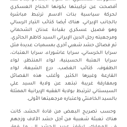
أفصحت عن تركيبتها بكونها الجناح العسكري
لحركة سياسية بذات الاسم ترتبط مباشرة
بالجانب الإيراني. هناك أيضا كتائب التيار الرسالي
وهو فصيل عسكري بقيادة عدنان الشحماني
ومرجعيته رجل الدين الإيراني السيد كاظم الحائري.
ثم فصائل حشد شعبي أخرى بمسميات عديدة مثل
سرايا الخرساني، سرايا عاشوراء، سرايا العتبات،
سرايا العتبة الحسينية، لواء المنتظر، لواء
الطفوف، كتائب الغضب، درع الشيعة، لواء
القارعة وغيرها الكثير. وأغلب هذه الفصائل
وبمفارقة غريبة تبتعد عن ولاية السيد علي
السيستاني لترتبط بولاية الفقيه الإيرانية الممثلة
بالسيد الخامنئي واعتباره مرجعيتها الأولى.
وحسب تصريح البعض من قادة الحشد، كانت
هناك تعبئة شعبية من أجل حشد الآلاف وزجهم