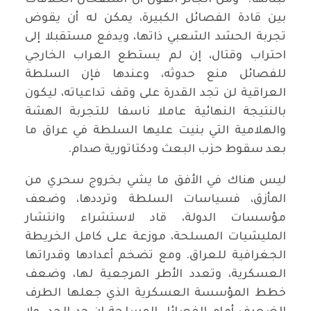
لبنائها. ومن الجائز القول أن استفحال الخلافات
بين قادة الفصائل الكبيرة، يمكن له أن يقوض
تجربة الحشد الشعبي ذاتها، ويدفع مستقبلا إلى
احتراب وقتال، إن لم يستطع العراب الخارجي
للفصائل منع حدوثه، وعندها فإن السلطة
العراقية لن تجد القدرة على وقف تداعياته، ليكون
بالنتيجة النهائية عاملا ناسفا للتجربة الهشة
والهلامية التي بنيت عليها السلطة في عراق ما
بعد سقوط حزب البعث ودكتاتورية صدام.
ليس هناك في الأفق ما يشي بخروج سحري من
المأزق، فسياسات السلطة وترددها، وضعف
مؤسسات الدولة، قاد لاستشراء وانتشار
المليشيات المسلحة، موزعة على كامل الخريطة
الجغرافية للعراق. ومع تضخم أعدادها وقدراتها
العسكرية، وتعدد الأطر المرجعية لها، وضعف
خطط المؤسسة العسكرية الذي جعلها الطرف