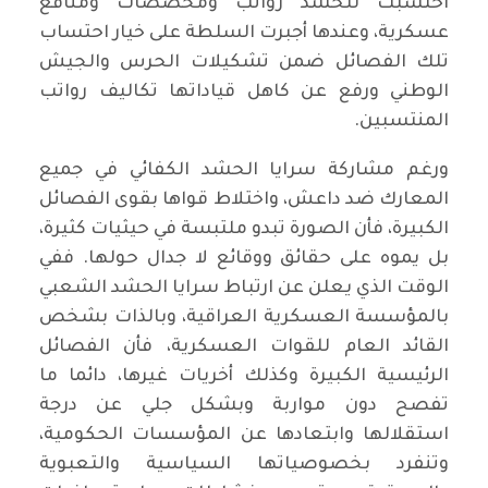
احتسبت للحشد رواتب ومخصصات ومنافع
عسكرية، وعندها أجبرت السلطة على خيار احتساب
تلك الفصائل ضمن تشكيلات الحرس والجيش
الوطني ورفع عن كاهل قياداتها تكاليف رواتب
المنتسبين.
ورغم مشاركة سرايا الحشد الكفائي في جميع
المعارك ضد داعش، واختلاط قواها بقوى الفصائل
الكبيرة، فأن الصورة تبدو ملتبسة في حيثيات كثيرة،
بل يموه على حقائق ووقائع لا جدال حولها. ففي
الوقت الذي يعلن عن ارتباط سرايا الحشد الشعبي
بالمؤسسة العسكرية العراقية، وبالذات بشخص
القائد العام للقوات العسكرية، فأن الفصائل
الرئيسية الكبيرة وكذلك أخريات غيرها، دائما ما
تفصح دون مواربة وبشكل جلي عن درجة
استقلالها وابتعادها عن المؤسسات الحكومية،
وتنفرد بخصوصياتها السياسية والتعبوية