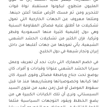
في المعارك، ليقفز عديد الحشد إلى ما فوق
المليون متطوع، ليكونوا مستقبلا نواة قوات
للتحرير ومن ثم مسك الأرض مثلما أعلن حينها.
ومثلما معروف عن الجهات الخارجية التي تمول
تشكيلات ما أطلق عليه فصائل المقاومة السنية
وهي دول إقليمية كثيرة منها السعودية وقطر
وتركيا، فإن الكثير من تشكيلات الحشد الشعبي
الشيعية، يأتي تمويلها من جهات أغلبها من داخل
إيران وتجار شيعة في دول الخليج.
في خضم المعارك التي دارت نجد أن تعريف وعمل
سرايا الحشد الشعبي عنوانا وقيادات و أفراد، كان
يوضع تحت جناح ويافطة فصائل وقوى كبيرة، كان
لها كيانها وخصوصياتها ومشاريعها منذ ما قبل
سقوط الموصل أو قبل زمن بعيد من فتوى السيد
السيستاني، ونرى أن تلك الكيانات الكبيرة هي من
يضع الخطط ويقود التوجهات السياسية مثلما