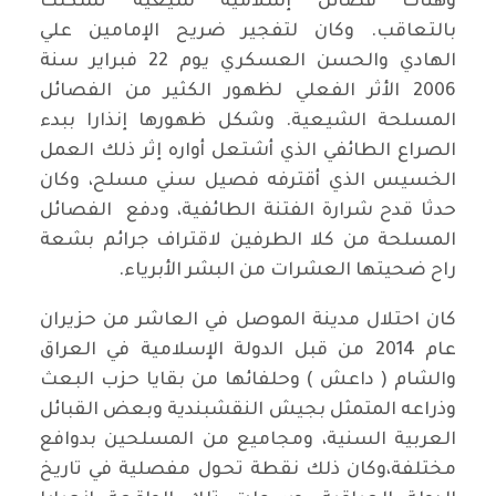
وهناك فصائل إسلامية شيعية تشكلت
بالتعاقب. وكان لتفجير ضريح الإمامين علي
الهادي والحسن العسكري يوم 22 فبراير سنة
2006 الأثر الفعلي لظهور الكثير من الفصائل
المسلحة الشيعية. وشكل ظهورها إنذارا ببدء
الصراع الطائفي الذي أشتعل أواره إثر ذلك العمل
الخسيس الذي أقترفه فصيل سني مسلح، وكان
حدثا قدح شرارة الفتنة الطائفية، ودفع الفصائل
المسلحة من كلا الطرفين لاقتراف جرائم بشعة
راح ضحيتها العشرات من البشر الأبرياء.
كان احتلال مدينة الموصل في العاشر من حزيران
عام 2014 من قبل الدولة الإسلامية في العراق
والشام ( داعش ) وحلفائها من بقايا حزب البعث
وذراعه المتمثل بجيش النقشبندية وبعض القبائل
العربية السنية، ومجاميع من المسلحين بدوافع
مختلفة،وكان ذلك نقطة تحول مفصلية في تاريخ