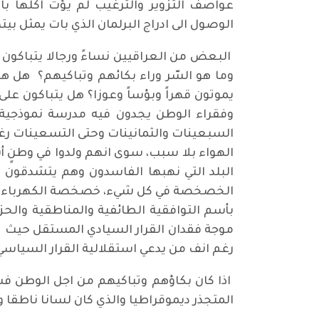
عواصف التزوير والترغيب لم يؤت اكلها ب
الوصول الى ادراج البرلمان الذي بات يمثل 
البعض من العراقيين نساءً ورجالا يتباكون
وما هو السّر وراء بكائهم وتباكيهم؟ هل ه
يموتون قهراً وبؤساً وعوزا؟ هل يتباكون على
وفقراء الوطن يجدون فيه مدرسة نموذجية تم
السبعينات والثمانينات وحتى التسعينات رغ
الهواء بلا سبب، سوى انهم ولدوا في وطنٍ أ
البلد التي نهبها الفاسدون وهم يتشدقون 
الخصخصة في كل شيء، خصخصة الكهرباء، خ
بأسم التوافقية الطائفية والمناطقية والح
موجة فقدان القرار السيادي المستقل حيث لا 
رغم انف من يدعي استقلالية القرار السياسي
اذا كان بكاؤهم وتباكيهم من اجل الوطن فسأذ
المتجذر ديموقراطيا والذي كان لسانا ناطقا 