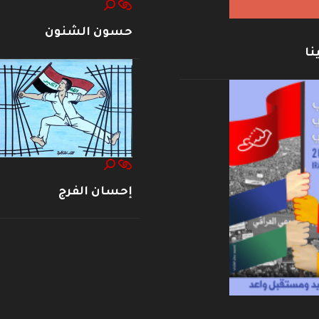
حسون الشنون
نا
إحسان الفرج