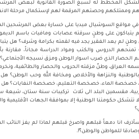
الشكل المخطط له لسبغ الصورة القانوية لبعض المرشحي
بيتهم وممتلكهم وحصتهم المرقمة لهم لإستكمال مرحلة الانف
 في مواقع السوشيال ميديا على خسارة بعض المرشحين المتجذ
م يتباكون على وطنٍ سرقته عصابات ومافيات باسم الديموق
 وطنٍ لم يعد الفقير يجد فيه لقمته بكرامة وشرف؟ هل يتباك
نحهم الدروس والكتب ومواد الدراسة مجاناً، مقارنة بأج
م الحصار الذي ضرب اسوار الوطن ومزق نسيجه الأجتماعي؟ ه
سمه العراق، وطنٌ مزقته الحروب والحصار والطائفية، ونخره
بالوطنية والنزاهة والأخلاص ومخافة الله وحب الوطن؟ هل
صخصة الماء، خصخصة التعليم، خصخصة النفايات؟ هل ي
زبية، مقسمين البلد الى ثلاث تركيبات سنة ستان، شيعة س
تتشكل حكومتنا الوطنية إلا بموافقة الجهات الأقليمية وال
؟
رف انا دمعاً قبلهم واصرخ قبلهم لماذا لم يفز النائب الفل
وصادقا للمواطن والوطن؟ّ!.