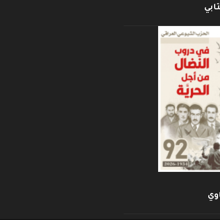
ابي
وي