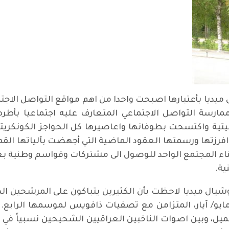
ديا بأعتبارها اصبحت واحدا من اهم مواقع التواصل الاجتم
ارسة التواصل الاجتماعي المتعارف عليه اجتماعيا بأطره 
ترنيتية واكتسحت بطوفانها واعاصيرها كل الحواجز الكونكري
ة، وافرزتها ورسمتها العقود الماضية التي أجهضت بآلياتها ا
بناء المجتمع الواحد للوصول الى مشتركات وقواسم وطنية ب
نية.
ل ميديا لاحظت بأن الكثيرين يتباكون على المرشحين الذين 
ايو/ آيار، المتزامن مع تصفيات ذافويس لموسمها الرابع
ل، وبين اصوات الناخبين العراقيين الشحيحين نسبياً في تل