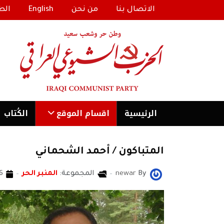
الاتصال بنا
من نحن
English
الط
الرئیسية
اقسام الموقع
الكُتاب
المتباكون / أحمد الشحماني
By
newar
المجموعة:
المنبر الحر
26 أي