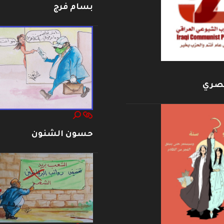
بسام فرج
بصري
حسون الشنون