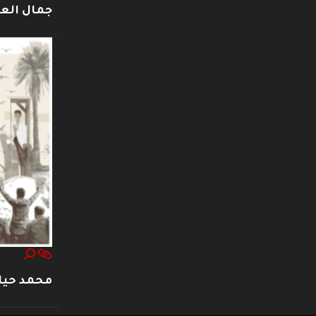
جمال العت
محمد حيا