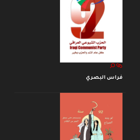
فراس البصري