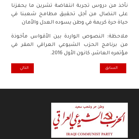
نأخذ من دروس تجربة انتفاضة تشرين ما يحفزنا
على النضال من أجل تحقيق مطامح شعبنا في
حياة حرة كريمة في وطن يسوده العدل والأمان
ملاحظة: النصوص الواردة بين الأقواس مأخوذة
من برنامج الحزب الشيوعي العراقي المقر في
مؤتمره العاشر، كانون الأول 2016.
المقال السابق: بين " صرخة الحقيقة " و" صرخة الحق " حقوق لم تُسترد !
المقال التالي: الفق
السابق
التالي