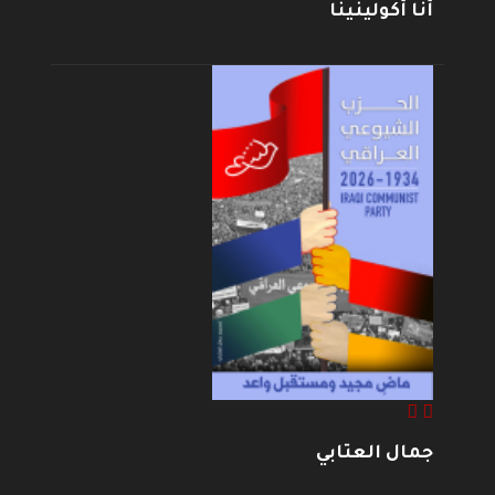
أنا أكولينينا
جمال العتابي