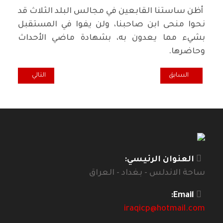
أظن ساستنا القابعين في مجالس البلد الثلاث قد
نحوا منحى ابن صاحبنا، ولن يفوا في المستقبل
بشيء مما يعدون به، بشهادة ماضي الأحداث
وحاضرها.
المقال السابق: فراريه اليوم وفراريه أمس
المقال التالي: الا
السابق
التالي
العنوان الرئيسي:
ساحة الاندلس - بغداد - العراق
Email:
iraqicp@hotmail.com