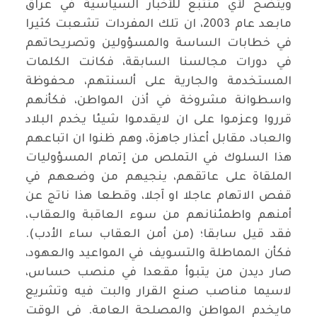
ويتضح لأي متتبع للأخبار السياسية في عراق
مابعد عام 2003، ان تلك المفردات تشعبت كثيرا
في خطابات الساسة والمسؤولين وتصريحاتهم
في دورات مجالسنا السابقة، فكانت الكلمات
المستخدمة والجارية على ألسنتهم، محفوظة
واسطوانة مشروخة في أذن المواطن، فكأنهم
قرروا وعزموا على ان لايقدموا شيئا يخدم البلاد
والعباد، مقابل أعذار جاهزة، وهم ظنوا ان اتباعهم
هذا السلوك في التملص من إتمام المسؤوليات
الملقاة على عاتقهم، ينجيهم من وضعهم في
قفص الاتهام عاجلا او آجلا، وقطعا هذا ناتج عن
أمنهم واطمئنانهم من سوء العاقبة والعقاب،
فقد قيل سابقا؛ (من أمن العقاب ساء الأدب).
فكأن المماطلة والتسويف في المواعيد والعهود،
صار ديدن من يتبوأ مقعدا في منصب حساس،
لاسيما مناصب صنع القرار والبت فيه وتشريع
مايخدم المواطن والمصلحة العامة. في الوقت