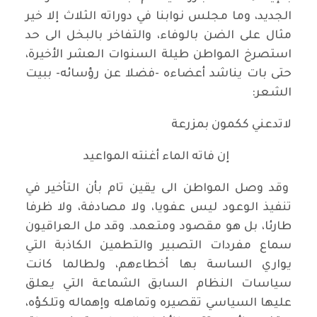
الجديد، وما مجلس نوابنا في دوراته الثلاث إلا خير
مثال على الضن بالوفاء، والتفاخر بالبخل الى حد
استصرخ المواطن طيلة السنوات العشر الأخيرة،
حتى بات يناشد أعضاءه -فضلا عن رؤسائه- ببيت
الشعر:
لاتدعني ككمون بمزرعة
إن فاته الماء أغنته المواعيد
وقد وصل المواطن الى يقين تام بأن التأخير في
تنفيذ الوعود ليس عفويا، ولا مصادفة، ولا ظرفا
طارئا، بل هو مقصود ومتعمد. وقد مل العراقيون
سماع مفردات التصبير والتطمين الكاذبة التي
يواري الساسة بها أخطاءهم، ولطالما كانت
سياسات النظام السابق الشماعة التي يعلق
عليها السياسي تقصيره وتماهله وإهماله وتلكؤه،