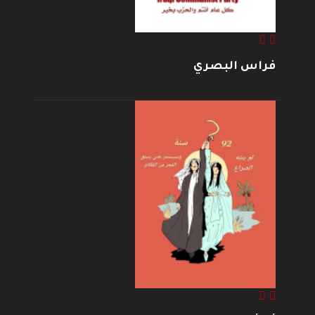
فراس البصري