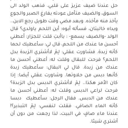
حل عندنا ضيف عزيز على قلبي. فذهب الولد الى
السوق، والضيف متأمل عودته بفارغ الصبر والجوع
يأخذ منه مأخذه. وبعد مضي وقت طويل رجع الابن..
ويداه خاليتان، فسأله أبوه: أين اللحم ياولدي؟ قال
الولد -والضيف يسمع- : ياأبتِ قلت للجزار: أعطني
أحسن ما عندك من اللحم، قال لي: سأعطيك لحما
كأنه زبدة. فشاورت عقلي: لِمَ لاأشتري الزبدة بدل
اللحم؟ فرحت للبقال وقلت له: أعطني أحسن ما
عندك من زبدة. قال لي البقال: سأعطيك زبدة
كأنها دبس من حلاوتها. وشاورت عقلي أيضا: إذا
كان الأمر هكذا.. لِمَ لاأشتري الدبس بدل الزبدة؟
فرحت لراعي الدبس وقلت له: أعطني أحسن ما
عندك من الدبس. فقال الرجل: سأعطيك دبسا
كأنه الماء الصافي. فقلت لنفسي: لِمَ التبذير؟!
عندنا ماء صافٍ في البيت، لذا رجعت من دون أن
أشتري شيئا.