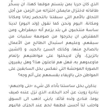
الذي كان حريا بمن يتسنم موقعا كهذا، ان يسخِّر
طاقاته لاختزال مايمكن اختزاله من الزمن، من أجل
اللحاق بالأمم التي سبقتنا بالتحضر زمانا ومكانا
ومكانة. اليوم ونحن كما نقول (ولد اليوم) لدينا
ساسة منتخبون في بلد يزعم أنه ديمقراطي، ومن
المفترض ان يخرجوا من صومعة سلبيات من
سبقهم، وعليهم استبدال الطالح من الأعمال
بالصالح منها، وكذلك السيئ بالجيد، و (الشين
بالزين)، وأن لايبخلوا على مواطنيهم بإتمام
ماوعدوهم به، فهل هم فاعلون هذا؟ وهل يغيرون
الصورة الموحشة التي تعكس بخل السابقين على
المواطن حتى بالإيفاء بقسمهم على أتم وجه؟
يذكرني بخل ساستنا بأداء كل شيء -حتى واجبهم-
بنادرة رويت عن أحد البخلاء، الذي نزل عنده ضيف
يوما، فنادى ولده قائلا: يابني، اذهب الى السوق
واجلب لنا أحسن قطعة لحم عند الجزار، فاليوم