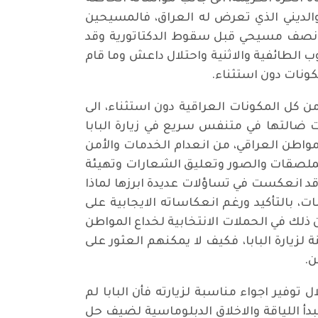
والديني الذي تعرض له العراق، فالمسيحين
ونصف مسيحي قبل سقوط الدكتاتورية وقد
راء الحروب الطائفية والاثنية واحتلال داعش وما قام
ونات دون استثناء.
 من كل المكونات العراقية دون استثناء، الى
ت ضالتها في متنفس سريع في زيارة البابا
مواطن العراقي، من انعدام الخدمات والأمن
لملصقات والصور وتعليق الشعارات وتهيئة
وقد انعكست في تساؤلات عديدة ابرزها لماذا
 بالتأكيد ورغم انعكاساته الايجابية على
ذلك في الحملات الانتخابية لخداع المواطن
ة لزيارة البابا، فكيف لا يمكنهم العثور على
 توفير اجواء مناسبة لزيارته فأن البابا لم
دأ اللياقة والاخلاق الدبلوماسية لضيف حل