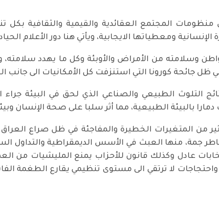
نظومات المجتمع العقائدية والقيمية والثقافية بكل تنوعا
إنسانية ومعطياتها الايجابية، ويأتي هنا دور الأعلام الحيا
اطن وسلامته من الأمراض والأوبئة وكل ما يهدد سلامته،
 ظل جائحة كورونا التي استنزفت كل الأمكانيات الى جانب ال
ائج التلوث الطبيعي والصناعي الذي لحق في البيئة جراء
مارا بالبيئة الطبيعية، مما أثر سلبا على صحة الإنسان وبيئت
ثير من المتغيرات الخطيرة والمفاجئة في ظل صراع العراق م
خاطر جمة، منها العبث في الأسس الديمقراطية والتداول 
بات عادل وكذلك قانون للأحزاب يمنع المليشيات من العم
واحتجاجات لا ترتقي الى مستوى تنظيمي يقارع الطغمة ا
ية