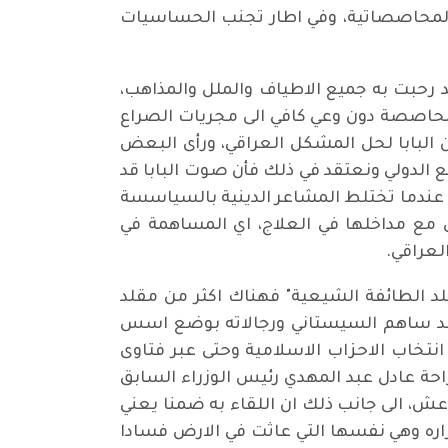
 المحاصصاتية، وفي اطار تجنب الحساسيات
رحبت به جميع الاطياف والملل والمذاهب،
لمحاصصة دون وعي كافي الى مجريات الصراع
 البابا لحل المشكل العراقي، ورأى البعض
ع الدولي ونعتقد في ذلك فأن صوت البابا قد
ة عندما تختلط المشاعر الدينية بالسياسسة
 مع مداخلها في العلاج، اي المساهمة في
لعراقي.
لد الطائفة الشيعية" فهناك اكثر من مقلد
" ولكن لقائه بالسيد السيستاني هو لقاء برجل مفصلي في العملية السياسية بعد 2003 فقد ساهم السيستاني ورجالاته بوضع اسس
نتخاب الاحزاب الاسلامية وحتى عبر فتاوى
لمحتجين وساهمت بأزاحة عادل عبد المهدي رئيس الوزراء السابق
ش، الى جانب ذلك ان اللقاء به ضمنا يعني
اره وهي نفسها التي عاثت في الارض فسادا