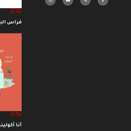
فراس ال
أنا أكوليني