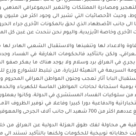
هجير ومصادرة الممتلكات والتغير الديموغرافي المذهبي 
 وحيث الأحصائيات التي تشير الى وجود اكثر من مليون 
دود 250 ألف فقط، طبعا الى جانب الأضطهاد الذي لحق بالمكونات الأخرى ج
لأخرى وخاصة الأيزيدية، واليوم نحن نتحدث عن غبن كل المك
حفاوة والاعداد لها وتنفيذها والاستقبال الشعبي الهادر لها
لعراقي، ولكن بالتأكيد فالحكومات الغارقة في الفساد وجد
ا يجري في العراق برد وسلام ولا يوجد هناك ما يعكر صفو ال
 السريعة في التهيئة للزيارة، من تبليط للشوارع وزرع ل
ستقبال البابا أثار تعجب وجنون المواطن العراقي المحروم 
مية استجابة لحاجات المواطن الماسة للكهرباء والخدمات،
 من سلوكيات الفساد المستشري في الدولة، وكانوا يعملون 
خباراتية والدفاعية دورا كبيرا وفاعلا في توفير الظروف الآمن
انب آلاف الجرحى والمعوقين.
راقية هي محاولة لفك طوق العزلة الدولية عن العراق من خلال
خطاباته توبيخية للحكومات ولكنها بالتأكيد تستند الى مب