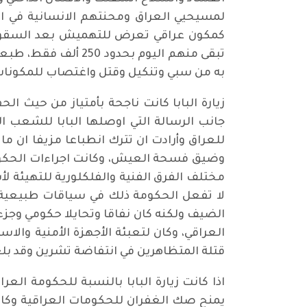
لمسيحيي العراق ومحنتهم الانسانية في الت
كمكون عراقي تعرض للتهميش بعد السقوط،
تبقى منهم اليوم بح
به من سبي وتنكيل وقتل واغتصاب للمكونات ا
زيارة البابا كانت ناجحة بأمتياز من حيث ال
جانب الرسالة التي اوصلها البابا للشعب ا
للعراق وأرادت ان تترك انطباعا مزيفا ان م
وضيق فسحة العيش، وكانت اجراءات الحكومة
مختلف الفرق الفنية والفلكلورية للتهيئة لأ
لا تفعل الحكومة ذلك في سياقات طبيعية يو
الضيف ولكنه كان نفاقا وتحايلا حكومي وجزء
العراقي، وكان لتعبئة الأجهزة الأمنية والاست
قتلة المتظاهرين في انتفاضة تشرين وقد بلغ عددهم اكثر من 700 شهيد الى ج
اذا كانت زيارة البابا بالنسبة للحكومة الع
يمنح صك الغفران للحكومات العراقية وكانت 