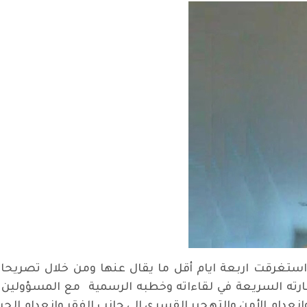
عراق استغرقت اربعة ايام أقل ما يقال عنها ومن خلال تصري
شارته السريعة في لقاءاته وخطبه الرسمية مع المسؤولين 
انعدام الأمن والتهجير القسري الى جانب الفقر وانعدام الحي