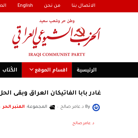
الاتصال بنا
من نحن
English
الط
الرئیسية
اقسام الموقع
الكُتاب
غادر بابا الفاتيكان العراق وبقى الحل
By
د.عامر صالح
المجموعة:
المنبر الحر
د. عامر صالح