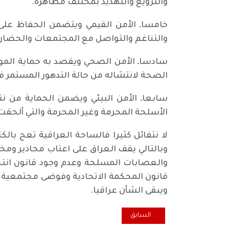
والترويع والتهديد بمختلف مظاهره.
خامساـ الأمن القيمي ويتضمن الحفاظ على م
والتناغم والتواصل مع المجتمعات والحضارة ال
سادساـ الأمن الصحي ويقصد به حماية المو
الصحة لانتشاله من حالة التدهور المستمر في
سابعاـ الأمن البيئي ويضمن الحماية من نت
الأسلحة المحرمة وغير المحرمة والتي ألحقت د
لا نتفائل كثيرا فالساحة العراقية تعج بالك
وبالتالي يقف العراق على اعتاب محاذير وم
والعصابات المسلحة وعدم وجود قانون انتخا
قانون المحكمة الاتحادية وفوضى مجتمعية 
ويبقى الشأن عراقيا.
المقال السابق: حليمة... وبابا الفاتيكان... والمحكمة الاتحاد
السابق