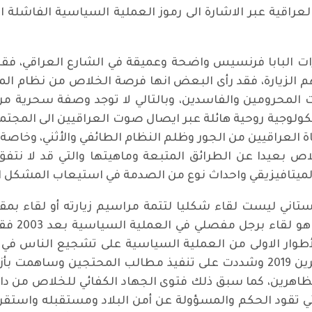
راقية عبر الاشارة الى رموز العملية السياسية الفاشلة
ت البابا فرنسيس واضحة وعميقة في الشارع العراقي، فقد 
 فهم الزيارة، فقد رأى البعض انها فرصة الخلاص من نظام ا
ات المحرومين والفاسدين، وبالتالي لا توجد وصفة سحرية من
سيكولوجية روحية هائلة عبر ايصال صوت العراقيين الى المجتم
 العراقيين من الجور وظلم النظام الطائفي والأثني، وخاص
ص بعيدا عن الطرائق المتبعة وماهيتها والتي قد لا نتفق
الميتافيزيقي واحداث نوع من الصدمة في استيعاب المشكل ا
تاني ليست لقاء شكليا لتتمة مراسيم زيارته أو لقاء بمق
ومرجع لها
أطوار الاولى من العملية السياسية على تشجيع الناس في ا
خاصة، ووقفت لاحقا الى جانب منتفضي تشرين 2019 وشددت على تنفيذ مطالب ا
اهرين، كما سبق ذلك فتوى الجهاد الكفائي للخلاص من داع
تي تقود الحكم والمسؤولة عن أمن البلاد ومستقبله واستقر