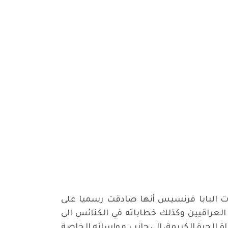
حات البابا فرنسيس أنها صادقت رسميا على
العراقيين وكذلك خطاباته في الكنائس الى
اة الحرة الكريمة، الى جانب مواساته الخاصة