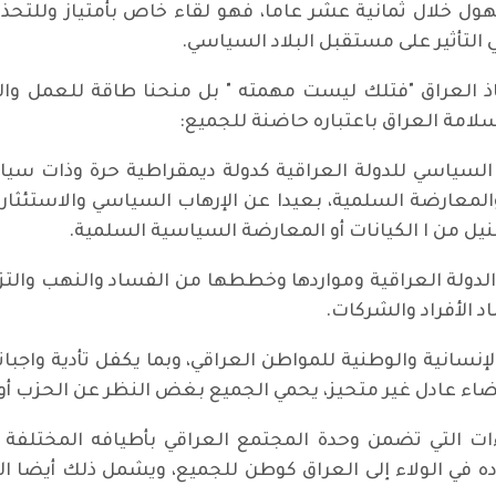
ول خلال ثمانية عشر عاما، فهو لقاء خاص بأمتياز وللتحذي
لتأثير على مستقبل البلاد السياسي.
اذ العراق "فتلك ليست مهمته " بل منحنا طاقة للعمل والت
امة العراق باعتباره حاضنة للجميع:
 السياسي للدولة العراقية كدولة ديمقراطية حرة وذات سياد
 والمعارضة السلمية، بعيدا عن الإرهاب السياسي والاستئ
يل من ا الكيانات أو المعارضة السياسية السلمية.
 الدولة العراقية ومواردها وخططها من الفساد والنهب والت
الأفراد والشركات.
الإنسانية والوطنية للمواطن العراقي، وبما يكفل تأدية واجب
 عادل غير متحيز، يحمي الجميع بغض النظر عن الحزب أو الطا
اءات التي تضمن وحدة المجتمع العراقي بأطيافه المختلف
ده في الولاء إلى العراق كوطن للجميع، ويشمل ذلك أيضا ال