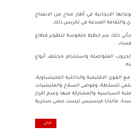
تها الايجابية في أطار مناخ من الانفتاح
دي والثقافة المبدعة في تكريس ذلك.
 ويأتي ذلك عبر خطط ملموسة لتطوير قطاع
فساد.
 الحروب المتواصلة واستخدام مختلف أنواع
ه.
ع القوى الاقليمية والداخلية المليشياوية،
السلمي للسلطة، وفوضى السلاح والمليشيات
لية السياسية والمشاركة فيها وعدم اقرار
لفاسدة. فالبابا فرنسيس ليست عصى سحرية
المقال التالي: احتلال العراق بمش
التالي