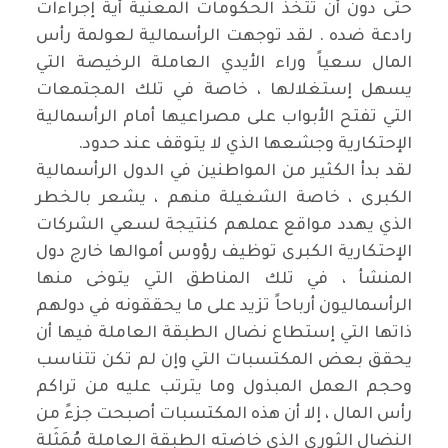
حتى دون أن تتخذ الحكومات المعنية أية إجراءات
رادعة ضده . لقد توجهت الرأسمالية لعولمة رأس
المال سعياً وراء الأيدي العاملة الرخيصة التي
يسهل إستغلالها ، خاصة في تلك المجتمعات
التي تفتح الأبواب على مصراعيها أمام الرأسمالية
الإحتكارية وجشعها الذي لا يتوقف عند حدود.
لقد بدأ الكثير من المواطنين في الدول الرأسمالية
الكبرى ، خاصة الشغيلة منهم ، يشعر بالخطر
الذي يهدد مواقع عملهم كنتيجة لسعي الشركات
الإحتكارية الكبرى توظيف رؤوس أموالها خارج دول
المنشأ ، في تلك المناطق التي يتوخى منها
الرأسماليون أرباحاً تزيد على ما يحققونه في دولهم
ذاتها التي إستطاع نضال الطبقة العاملة فيها أن
يحقق بعض المكتسبات التي وإن لم تكن تتناسب
وحجم العمل المبذول وما يترتب عليه من تراكم
رأس المال ، إلا أن هذه المكتسبات أصبحت جزءً من
النضال الثوري الذي خاضته الطبقة العاملة مُمَثَلة