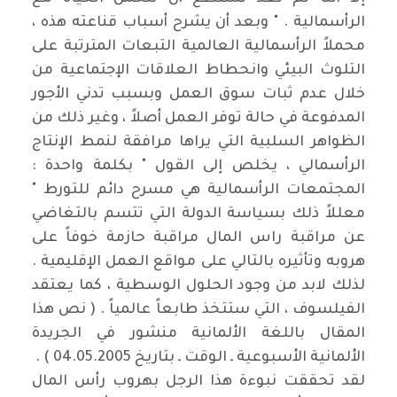
الرأسمالية . " وبعد أن يشرح أسباب قناعته هذه ،
محملاً الرأسمالية العالمية التبعات المترتبة على
التلوث البيئي وانحطاط العلاقات الإجتماعية من
خلال عدم ثبات سوق العمل وبسبب تدني الأجور
المدفوعة في حالة توفر العمل أصلاً ، وغير ذلك من
الظواهر السلبية التي يراها مرافقة لنمط الإنتاج
الرأسمالي ، يخلص إلى القول " بكلمة واحدة :
المجتمعات الرأسمالية هي مسرح دائم للتورط "
معللاً ذلك بسياسة الدولة التي تتسم بالتغاضي
عن مراقبة راس المال مراقبة حازمة خوفاً على
هروبه وتأثيره بالتالي على مواقع العمل الإقليمية .
لذلك لابد من وجود الحلول الوسطية ، كما يعتقد
الفيلسوف ، التي ستتخذ طابعاً عالمياً . ( نص هذا
المقال باللغة الألمانية منشور في الجريدة
الألمانية الأسبوعية ـ الوقت ـ بتاريخ 04.05.2005 ) .
لقد تحققت نبوءة هذا الرجل بهروب رأس المال