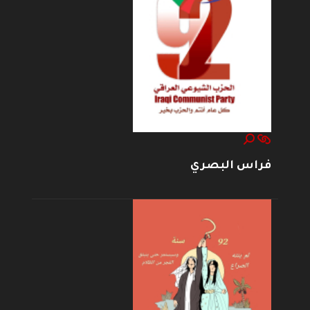
فراس البصري