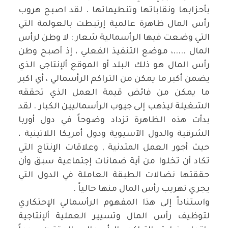
بأحزابها ونقاباتها وتنطيماتها . لقد اصبح هروب
رأس المال ظاهرة عالمية إرتبطت بالعولمة التي
التي وضعت فيها الرأسمالية شعار : لا وطن لرأس
المال .....، موضع التنفيذ الفعلي ، إذ أصبح وطن
رأس المال هو ذلك البلد أو الموقع ألإنتاجي الذي
يضمن أكبر ما يمكن من التراكم الرأسمالي ، أي اكبر
ما يمكن من فائض قيمة العمل الذي تحققه
الشغيلة ليذهب إلى جيوب الرأسماليين الكبار . لقد
بدأت هذه الظاهرة تزداد وضوحاً في دول أوربا
الشرقية والدول الآسيوية ودول أمريكا اللاتينية ،
حيث أجور العمل المتدنية , وعلاقات الإنتاج التي
تكاد أن تخلوا من أية ضمانات إجتماعية سبق وأن
حققتها نضالات الطبقة العاملة في الدول التي
يجري تهريب رأس المال منها حالياً .
واستناداً إلى هذا المفهوم الرأسمالي الإحتكاري
لتوظيف رأس المال وتسيير العملية ألإنتاجية