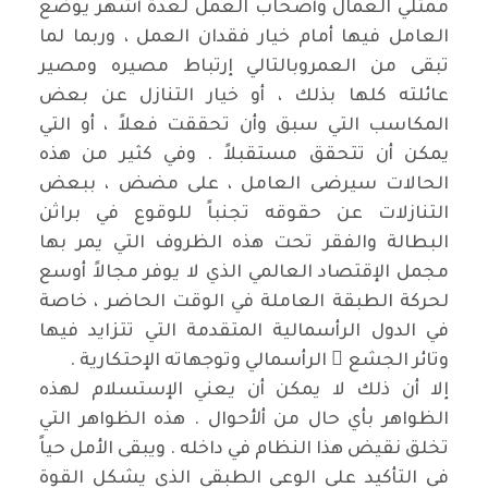
ممثلي العمال وأصحاب العمل لعدة أشهر يوضع
العامل فيها أمام خيار فقدان العمل ، وربما لما
تبقى من العمروبالتالي إرتباط مصيره ومصير
عائلته كلها بذلك ، أو خيار التنازل عن بعض
المكاسب التي سبق وأن تحققت فعلاً ، أو التي
يمكن أن تتحقق مستقبلاً . وفي كثير من هذه
الحالات سيرضى العامل ، على مضض ، ببعض
التنازلات عن حقوقه تجنباً للوقوع في براثن
البطالة والفقر تحت هذه الظروف التي يمر بها
مجمل الإقتصاد العالمي الذي لا يوفر مجالاً أوسع
لحركة الطبقة العاملة في الوقت الحاضر ، خاصة
في الدول الرأسمالية المتقدمة التي تتزايد فيها
وتائر الجشع ً الرأسمالي وتوجهاته الإحتكارية .
إلا أن ذلك لا يمكن أن يعني الإستسلام لهذه
الظواهر بأي حال من ألأحوال . هذه الظواهر التي
تخلق نقيض هذا النظام في داخله . ويبقى الأمل حياً
في التأكيد على الوعي الطبقي الذي يشكل القوة