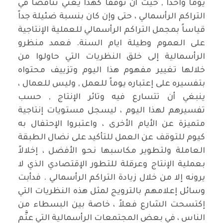
يوماً واحداً , حيث أن توقفاً كهذا يعني تناقصاً في
التراكم الرأسمالي ، حتى وإن كان بنسبة ضئيلة جداً
قياساً بمجمل التراكم الرأسمالي للعملية الإنتاجية
على العموم وطيلة ايام السنة. فعمد منظرو
الرأسمالية إلى خلق النظريات التي حاولوا من
خلالها تغيير مفهوم هذا اليوم وتزييف محتواه
بتفسيره على إعتباره يوماً للعمل , وليس للعمال ،
ينبغي أن تتسارع فيه وتائر الإنتاج , حسب
تفسيرهم لهذا اليوم ، ليسجل مستويات إنتاجية
متميزة عن الأيام الأخرى ، واعتبروا الإحتفال به
كيوم للتوقف عن العمل للتأكيد على نضال الطبقة
العاملة ولتطوير مكاسبها نحو الأفضل ، إخلالاً
بعملية الإنتاج وعرقلة للتطور الإقتصادي الذي لا
يرونه إلا من خلال زيادة التراكم الرأسمالي . فدأبت
وسائل إعلامهم بالترويج لمثل هذه النظريات التي
إكتسحت الشارع فعلاً ، خاصة بين البسطاء من
الناس ، في بعض المجتمعات الرأسمالية التي عتَّم