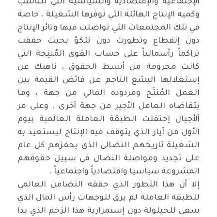
ألإجتماعية والإقتصادية والسياسية التي تتناسب
وكمية الإنتاج الهائلة التي توفرها الشغيلة ، خاصة
في تلك المجتمعات التي تواصلت فيها وتائر الإنتاج
دون إنقطاع وتطورت دون تلكؤ بحيث حققت
تراكماً رأسمالياً على حساب القوى المُنتِجة التي
كانت محرومة من أبسط الحقوق ، ناهيك عن
إستغلالها البشع الناجم عن فائض القيمة بين
العمل المُنتَج ومردوده المالي من جهة ، وما
يتقاضاه العامل الأجير من جهة أخرى . وعلى مر
ألأجيال إحتفلت الطبقة العاملة العالمية بيوم
الأول من آيار الذي يتوقف فيه الإنتاج ليستعيد به
الشغيلة تاريخهم النضالي الذي يحفزهم كل عام
على تجديد ومواصلة النضال في سبيل حقوقهم
المشروعة سياسيا واقتصادياً واجتماعياً .
إلا أن هذا التطور الذي حققه التضامن العالمي
للطبقة العاملة لم يرق لتوجهات رأس المال الذي
سعى للحيلولة دون إستمرارية هذا الزخم الذي بدا