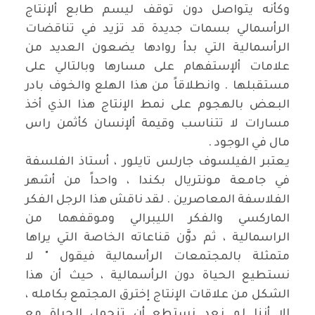
وكأنه يتواصل دون توقف ليسم طابع ألإنتاج
الرأسمالي بسمات جديدة قد تزيد في تناقضات
الرأسمالية التي بدأ روادها يضعون العديد من
علامات ألإستفهام على مسارها وبالتالي على
مستقبلها . وانطلاقاً من هذا الهلع والخوف بادر
البعض بالهجوم على نمط الإنتاج هذا الذي أخذ
مسارات لا تتناسب وقيمة ألإنسان كأثمن راس
مال في الوجود .
يعتبر الفيلسوف جارلس تايلور ، أستاذ الفلسفة
في جامعة مونتريال بكندا ، واحداً من أشهر
الفلاسفة المعاصرين . لقد ناقش هذا الرجل الفكر
الماركسي والفكر الليبرالي وموقفهما من
الراسمالية ، ثم دوَّن قناعاته الخاصة التي يراها
متمثلة بالمجتمعات الرأسمالية فيقول " لا
نستطيع الحياة دون الرأسمالية ، حيث أن هذا
الشكل من علاقات الإنتاج إخترق المجتمع بكامله ،
إلا أننا لم نعد نستطع أن تنحمل الحياة مع