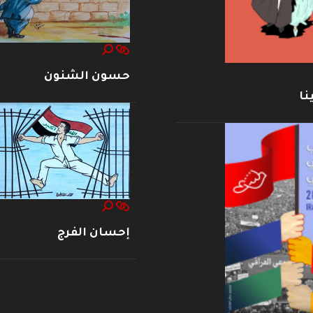
حسون الشنون
نا
إحسان الفرج