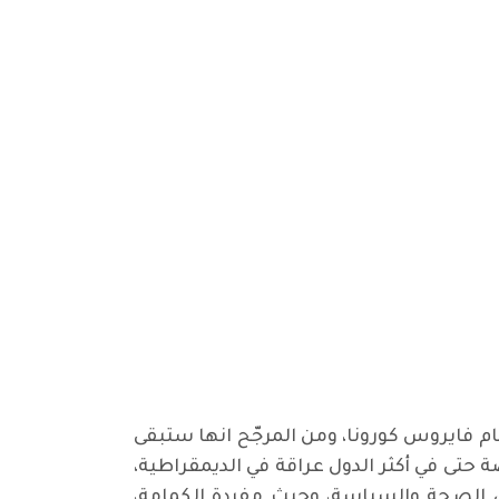
م فايروس كورونا، ومن المرجّح انها ستبقى
 حتى في أكثر الدول عراقة في الديمقراطية،
وم "التكميم" بين الصحة والسياسة، وحيث مفردة الكمامة،