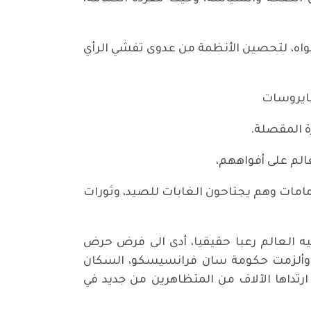
ر، كان هناك "تكميم" الافواه، لتحصين الأنظمة من عدوى تفشي الرأي
فايروسات
ة المقصلة.
الم على أفواههم،
كمامات وهم يجتاحون الغابات للصيد، وثورات
الزمن، عاش فيه العالم رعبا حقيقيا، أدى الى فرض حرض
، وألزمت حكومة سان فرانسيسكو، السكان
الوجه، اذ ارتداها الآلاف من المتظاهرين من جديد في