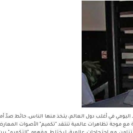
ومي في أغلب دول العالم، يتخذ منها الناس، حائط صدّ أما
 مع موجة تظاهرات عالمية تنتقد "تكميم" الأصوات المعارضة
علها مصادفة، لا ميعاد، حيث كوفيد 19 يتزامن مع احتجاجات عالمية، ليختلط مفه