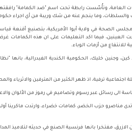
يات العامة، وتأُسّست رابطة تحت اسم "ضد الكمامة" رافقته
ب والسلطات، وما ينجم عنه من شك وريبة من أي اجراء حكومي،
لس الصحة في ولاية أيوا الأمريكية، بتصنيع أقنعة قياسي
ت العينين، فيما اكد التعليمات على ان هذه الكمامات غر
للانتفاع من أزمات الوباء.
افيان برنارد كين، وجنين خليك، الحكومية الكندية الفيدرالية، با
 اجتماعية ترفية، اذ ظهر الكثير من المترفين والاثرياء والم
 الى رسائل عبر رسوم وتصاميم في رموز من الألوان والاعل
تدى مناصرو حزب الخضر، كمامات خضراء، وارتدت ماكرينا أولو
 الازرق، مفتخرا بانها فرنسية الصنع في حديثه لتلاميذ المد