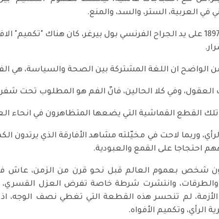
 في العربية، الستر، والسد، والمنع.
وقبْل الكمامة، التي يُؤرًّخ لظهورها في العام 1897 على يد الجراح الفرنسي بول بيرغ
ار.
ن الواضح ان اللغة المشتركة بين الصحة والسياسة، هي ال
عقول، وفي كلا الحالين، فانّ الفم هو المطلوب تحت شفر
تلك القطع القماشية التي يضعها المتظاهرون في انحاء الع
ي، وربما لاحت في مخيّلته مشاهد الأفارقة الذي يرتدون ال
اههم احتجاجا على القمع والعبودية.
اء الإنفلونزا الإسبانية نحو 50 مليون شخص بعموم العالم قبل نحو قرن من 
اق، والطرقات، وانتشرت شرطة خاصة تفرض العزل القسري
 أكتوبر 1918، وحين انتهت الأزمة، لم تنحسر هذه القطعة التي تغطي نصف 
 الرأي، وتكميم الأفواه.