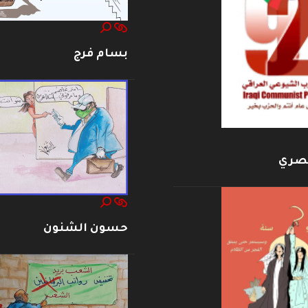
بسام فرج
بصري
حسون الشنون