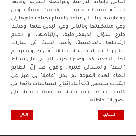
التأمل وإعادة الدراسة ومراجعة التجربة. وكأنها
مسألة بسيطة عابرة ، وليست مسألة وعي
وممارسة، وبالتالي قناعة واقتناع يحتاج تجاوزها إلى
وعي مشكلاتها وبالتالي وعي البديل عنها. وكذلك
طرح سؤال الديمقراطية، بارتباطها، أو بعدم
ارتباطها بالماكسية. وأعيد البحث في خيارات
تطــور الأمم المختلفــة، انطلاقاً من ضرورة ترسم
لها بالتحديد، كما وضع الحزب اللينيني على بساط
"النقد"، والمسائل كثيرة.. وأقول هنا إنّ الطابع
العام لهذه الموجة لم يكن "عاقلا" بل عبرّ عن
انقلاب سطحي لأنه أعاد إنتاج السياسات ذاتها في
كلمات جديدة، وعبر حملة "هجومية" قاسية على
تصورات خاطئة.
المقال السابق: تصغير الدوائر الانتخابية بين القبول والرفض*
المقال التالي: أو
السابق
التالي