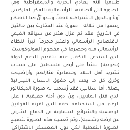
ظلامياً لأنه يعادي الحرية والديمقراطية وهي
الصورة التي ألصقتها الرأسمالية بالفكر الماركسي
أولاً وبالدول الاشتراكية لاحقاً. ويبدو أنَّ هذا الاحتكار
رسموا من خلاله صورة عند المقارنة بين حالتين
في التاريخ، فقد تم عزل هتلر من سياقه القيمي
الاقتصادي الرأسمالي واعتبر مجرماً ,تبرأ النظام
الرأسمالي منه وحصرها في مفهوم الهولوكوست،
الذي استدعى التكفير عنه، بتقديم الدعم لدولة
(يهودية) تنشأ على أرض فلسطين على حساب
تشريد أهل البلاد ومصادرة منازلهم وأراضيهم
وخرق كل ما يمت إلى حقوق الانسان الليبرالية
بصلة. أما ستالين فقد رُسمت له صورة الديكتاتور
الذي قتل الملايين، مِنْ دون أدلة حقيقية, ( على
الرغم من استخدامه حقه الذي اقرته القوانين
الوضعية والشرائع السماوية في الدفاع الشرعي
عن ارضه وشعبه)، وتم تعميم هذه الصورة لتصبح
الصورة النمطية لكل دول المعسكر الاشتراكي،