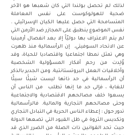
لذلك لم تحصل بولندا التي كان شعبها هو الآخر
ضحية للهولوكوست على نفس المعاملة
المتسامحة التي حصل عليها الكيان الإسرائيلي .
نفس الموضوع ينطبق على المجازر ضد الأرمن التي
لم يتم الاعتراف بها دوليّاً إلا بعد انفصال أرمينيا
عن الاتحاد السوفيتي. إن الرأسمالية منذ ظهرت
وهي تمثل نمطا اجتماعيا واقتصاديا للحياة، وقد
وُلِدت من رحم أفكار المسؤولية الشخصية
وأخلاقيات العمل البروتستانتية. ومن الجدير بالذكر
أن الرأسمالية في حد ذاتها ليست شيئًا سيئًا
للغاية ، فإلى حد ما إنها تطلب من الناس أن
يسعوا خلف مصالحهم الاقتصادية والاجتماعية
وحتى مصالحهم التجارية والمالية. فالرأسمالية
تدور حول : إعطاء الناس الحرية في التبادل التجاري
وتكديس الثروة في ظل القيود التي تضعها الدولة
حيث تحد القوانين ذات الصلة من الضرر الذي قد