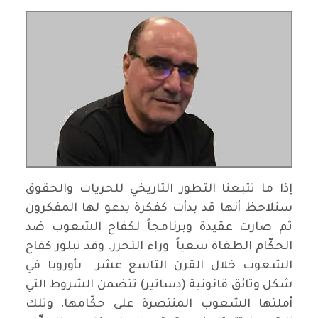
إذا ما تتبعنا التطور التاريخي للحريات والحقوق
سنلاحظ أنها قد بدأت كفكرة يدعو لها المفكرون
ثم صارت عقيدة وبرنامجاً لكفاح الشعوب ضد
الحكّام الطغاة سعياً وراء التحرر. وقد تبلور كفاح
الشعوب خلال القرن التاسع عشر بأوروبا في
شكل وثائق قانونية (دساتير) تتضمن الشروط التي
أملتها الشعوب المنتصرة على حكّامها، وتلك