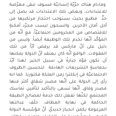
ومادام هناك حرّيّة إنسانيّة فسوف تبقى معرّضة
للاعتداءات، وبعض تلك الاعتداءات قد يصل إلى
حدٍّ فظيع بحيث يستوجب احتجاز مرتكبيها من
أجل أمان الآخرين. والسجون ليست مجرّد أمكنةٍ
للاقتصاص من المحرومين اجتماعيّاً، مع أنّه من
المؤكّد أنّها تخدم تلك الوظيفة أيضاً. وليس من
دليل على أنّ ماركس قد يرفض أيّاً من تلك
المقولات. الواقع أنّه كان يعتقد أنّ الدولة يمكنها
أن تكون قوّة جبارةً في سبيل الخير. لهذا أيّدَ
بحماسةٍ التشريعات الهادفة لتحسين الظروف
الاجتماعيّة في إنكلترا زمن الملكة فكتوريا. كما انه
رأى إلى الدولة على أنّها مصدر شقاقٍ أكثر منها
مصدر وفاق. أنّها تسعى بالتأكيد لتأمين تماسك
المجتمع، لكنّها تفعل ذلك خدمةَ لمصالح الطبقة
الحاكمة في نهاية المطاف. خلْف عدالتها
المزعومة يكمن انحياز حديديّ. أنّ مؤسّسة الدولة