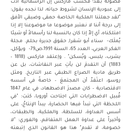
فصوله بعد؛ فحسب ماركس إن الرأسمالية أدت
إلى عبودية الإنسان لشروط حياته، لذا نجده يقول:
"لقد جعلتنا الملكية الخاصة حمقى وضيقي الأفق
إلى درجة أننا لا نعتبر موضوعا ما موضوعنا إلا إذا
امتلكناه، أي إلاّ إذا كان بالنسبة لنا رأسمالاً أو شيئا
يُملَك- سناء أبو شقرا, حقوق جديرة بحلم. مجلة
الفكر العربي، العدد 65، السنة 1991،ص79- ويؤكل،
يشرب، يلبس، ويُسكن" . واِعتقد ماركس (1818 –
1883) أن التقدمَ لن يأتِ عبر النقاشات، بل عن
طريق مادية الصراع الطبقي عبر التاريخ. ومثل
روسو، اعتَقدُ أن المجتمعَ – خاصةً في أسسه
الاقتصادية – كان مصدرَ الاضطهاد، في عام 1847
قُبيل الاضطرابات التي اجتاحت أوروبا، كتبَ: "في
اللحظة التي تبدأ فيها الحضارة، يبدأ الإنتاجُ، على
أسس العداوة، للسلطة، والملكية، والطبقات،
وأخيراً على عداوة العمل المتفاقم، والفوري: "لا
خصومة، لا تقدم" هذا هو القانون الذي اِتبعته