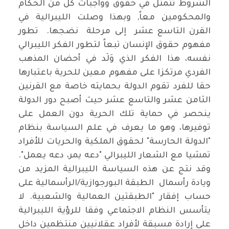
الشروط تتمثل في حقوق وواجبات كل من الحكّام
والمحكومين معاً, وبهذا وصلت الليبرالية في
القرن التاسع عشر إلى مرحلة نضجها. تطور
مفهوم حقوق الإنسان تبعاً لتطور الفكر الليبرالي
نفسه، هذا الفكر الذي وَلَد في أحضان المذهب
الفردي مرتكزا على مفهوم معين للحرية باعتبارها
حقا للفرد تقوم الدولة بحمايته خاصة مع القرنين
الثامن عشر والتاسع عشر حيث أصبح دور الدولة
ينحصر في حماية تلك الحرية دون العمل على
توفيرها، وهو ما يعرف في علم السياسة بنظام
"الدولة الحارسة" لحقوق الملكية والحريات للأفراد
تمشيا مع الشعار الليبرالي "دعه يمر، دعه يعمل".
وقد نتج عن هذه السياسة الليبرالية المزيد من
ويادة رأسمال الطبقة البورجوازية/الرأسمالية على
حساب إفقار "الطبقتين العمالية والشعبية. لا
يتأسس النظام الاجتماعي وفقا للرؤية الليبرالية
على إرادة مسبقة لأفراد عقلانيين منتظمين داخل