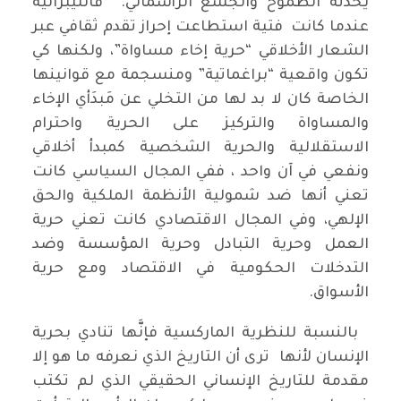
يحدثه الطموح والجشع الرأسمالي. فالليبرالية
عندما كانت فتية استطاعت إحراز تقدم ثقافي عبر
الشعار الأخلاقي “حرية إخاء مساواة”، ولكنها كي
تكون واقعية “براغماتية” ومنسجمة مع قوانينها
الخاصة كان لا بد لها من التخلي عن مَبدَأي الإخاء
والمساواة والتركيز على الحرية واحترام
الاستقلالية والحرية الشخصية كمبدأ أخلاقي
ونفعي في آن واحد ، ففي المجال السياسي كانت
تعني أنها ضد شمولية الأنظمة الملكية والحق
الإلهي، وفي المجال الاقتصادي كانت تعني حرية
العمل وحرية التبادل وحرية المؤسسة وضد
التدخلات الحكومية في الاقتصاد ومع حرية
الأسواق.
بالنسبة للنظرية الماركسية فإنَّها تنادي بحرية
الإنسان لأنها ترى أن التاريخ الذي نعرفه ما هو إلا
مقدمة للتاريخ الإنساني الحقيقي الذي لم تكتب