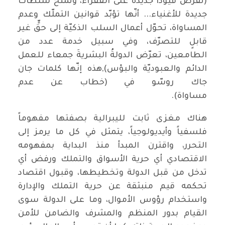
(تفرض قيوداً جديدة على الفقراء، وتمنح سلطات
جديدة للأغنياء... أنّها تؤبّد قوانين التملّك وعدم
المساواة، تحوّل أعمال السلب الذكيّة إلى حقٍّ غير
قابلٍ للتصرّف، وفي سبيل خدمة عدد من
الطامعين، تعرّض الدولةُ البشريةَ جمعاء للعمل
الدائم والعبوديّة والبؤس),هذه إنّها كلمات جان
جاك روسّو في (خطاب عن عدم
مساواة).
هناك مغزى ثابت لليبرالية بصفتها مفهوماً
فلسفياً وأيديولوجياً، يتمثل في كل ما يرمز إلى
التحرر، واقترن المبدأ منذ البداية بمفهومه
الاقتصادي أي حرية الأسواق والتملك ورفض أي
تدخل من قبل الدولة وتخطيطها، وقبول اقتصاد
تحكمه قيم منبثقة عن حرية التملك والإدارة
واستخدام رؤوس الأموال، وما على الدولة سوى
القيام بدور المنظم والمشرف والضامن للأمن