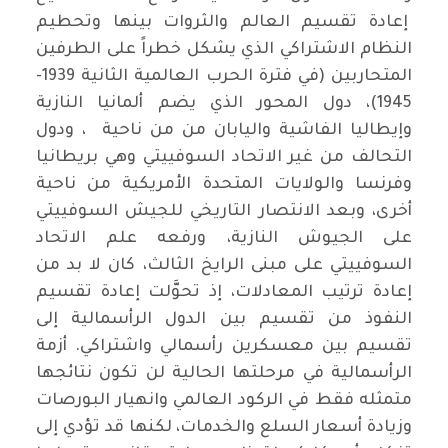
إعادة تقسيم العالم والثروات بينها وتحطيم
النظام الاشتراكي الذي يشكل خطراً على الطرفين
المتحاربين (في فترة الحرب العالمية الثانية 1939-
1945)، دول المحور الذي يضم ألمانيا النازية
وإيطاليا الفاشية واليابان من من ناحية ، ودول
التحالف من غير الاتحاد السوفييتي وهي بريطانيا
وفرنسا والولايات المتحدة الأمريكية من ناحية
أخرى، وبعد الانتصار التاريخي للجيش السوفييتي
على الجيوش النازية، ورفعه علم الاتحاد
السوفييتي على مبنى الرايخ الثالث، كان لا بد من
إعادة ترتيب المعادلات، إذ تحوَّلت إعادة تقسيم
النفوذ من تقسيم بين الدول الرأسمالية إلى
تقسيم بين معسكرين رأسمالي واشتراكي. أزمة
الرأسمالية في مرحلتها الحالية لن تكون نتائجها
متمثله فقط في الركود العالمي وانهيار البورصات
وزيادة أسعار السلع والخدمات، لكنها قد تؤدي إلى