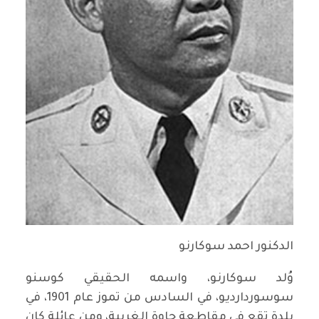
الدكنور احمد سوكارنو
وُلد سوكارنو، واسمه الحقيقي كوسنو
سوسوردارديو، في السادس من تموز عام 1901، في
بلدة تقع في مقاطعة جاوة الغربية، ومن عائلة كان