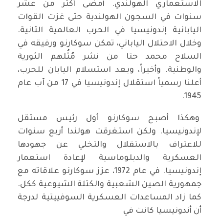
الاستعماري الهولندي. أمضى أكثر من عشر
سنوات في السجون الهولندية حتى غزت القوات
اليابانية إندونيسيا في الحرب العالمية الثانية.
وخلال الاحتلال الياباني، تمكن سوكارنو ورفيقه في
السلاح محمد حتا من نشر مُثُلهم الثورية
والوطنية. وأخيراً، وبعد استسلام اليابان للحرب،
أعلنا رسمياً استقلال إندونيسيا في 17 من آب عام
1945.
وهكذا أصبح سوكارنو أول رئيس مستقل
لإندونيسيا. ولكن استغرقت هولندا أربع سنوات
للاعتراف بالاستقلال والتخلي عن جهودها
العسكرية والدبلوماسية لإعادة استعمار
إندونيسيا. في عام 1972، عزز سوكارنو علاقاته مع
جمهورية الصين الشعبية والكتلة الشيوعية ككل.
كما زاد المساعدات العسكرية السوفييتية لدرجة
أن أندونيسيا كانت في