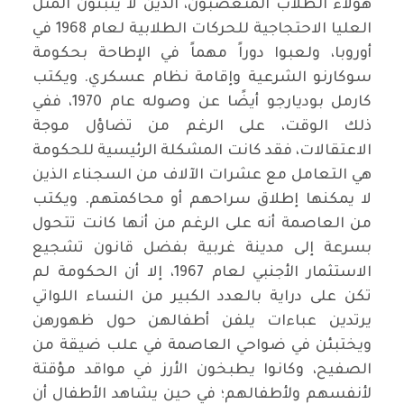
هؤلاء الطلاب المتعصبون، الذين لا يتبنون المثل
العليا الاحتجاجية للحركات الطلابية لعام 1968 في
أوروبا، ولعبوا دوراً مهماً في الإطاحة بحكومة
سوكارنو الشرعية وإقامة نظام عسكري. ويكتب
كارمل بوديارجو أيضًا عن وصوله عام 1970، ففي
ذلك الوقت، على الرغم من تضاؤل موجة
الاعتقالات، فقد كانت المشكلة الرئيسية للحكومة
هي التعامل مع عشرات الآلاف من السجناء الذين
لا يمكنها إطلاق سراحهم أو محاكمتهم. ويكتب
من العاصمة أنه على الرغم من أنها كانت تتحول
بسرعة إلى مدينة غربية بفضل قانون تشجيع
الاستثمار الأجنبي لعام 1967، إلا أن الحكومة لم
تكن على دراية بالعدد الكبير من النساء اللواتي
يرتدين عباءات يلفن أطفالهن حول ظهورهن
ويختبئن في ضواحي العاصمة في علب ضيقة من
الصفيح، وكانوا يطبخون الأرز في مواقد مؤقتة
لأنفسهم ولأطفالهم؛ في حين يشاهد الأطفال أن