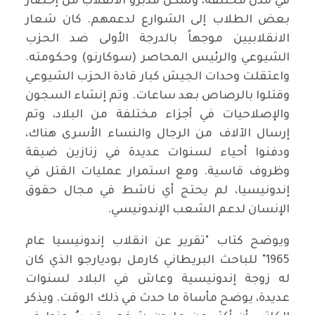
في مدن مختلفة، وتمكن مدبرو الانقلاب من إحضار
بعض الطلاب إلى الشوارع لدعمهم. كان شعار
الانقلابيين موجهاً بالدرجة الأولى ضد الحزب
الشيوعي والرئيس المحاصر (سوكارنو) وحكومته.
واعتقلت وحدات الجيش كبار قادة الحزب الشيوعي
وقتلوا بالرصاص بعد ساعات. وتم إنشاء السجون
والإصلاحيات في أجزاء مختلفة من البلاد، وتم
إرسال الآلاف من الرجال والنساء الأسرى هناك،
ودفنوا أحياء لسنوات عديدة في زنازين ضيقة
وظروف قاسية. ومع استمرار عمليات القتل في
إندونيسيا، لم يحتج أي ناشط في مجال حقوق
الإنسان لدعم الشعب الإندونيسي.
ويوضح كتاب "تقرير عن انقلاب إندونيسيا عام
1965" للباحث البريطاني كارمل بوديارجو الذي كان
له زوجة إندونيسية وعاش في البلاد لسنوات
عديدة، يوضح مأساة ما حدث في ذلك الوقت. ويذكر