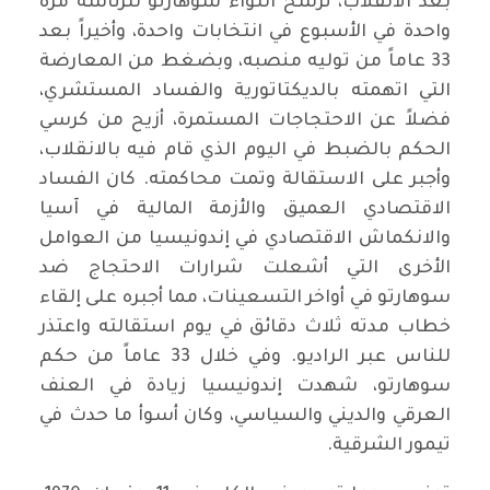
بعد الانقلاب، ترشح اللواء سوهارتو للرئاسة مرة
واحدة في الأسبوع في انتخابات واحدة، وأخيراً بعد
33 عاماً من توليه منصبه، وبضغط من المعارضة
التي اتهمته بالديكتاتورية والفساد المستشري،
فضلاً عن الاحتجاجات المستمرة، أزيح من كرسي
الحكم بالضبط في اليوم الذي قام فيه بالانقلاب،
وأجبر على الاستقالة وتمت محاكمته. كان الفساد
الاقتصادي العميق والأزمة المالية في آسيا
والانكماش الاقتصادي في إندونيسيا من العوامل
الأخرى التي أشعلت شرارات الاحتجاج ضد
سوهارتو في أواخر التسعينات، مما أجبره على إلقاء
خطاب مدته ثلاث دقائق في يوم استقالته واعتذر
للناس عبر الراديو. وفي خلال 33 عاماً من حكم
سوهارتو، شهدت إندونيسيا زيادة في العنف
العرقي والديني والسياسي، وكان أسوأ ما حدث في
تيمور الشرقية.