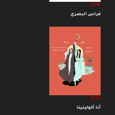
فراس البصري
أنا أكولينينا