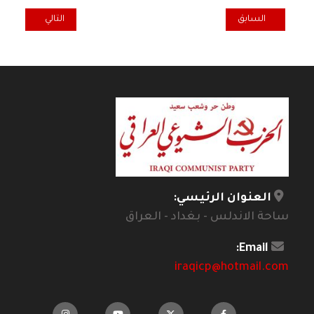
المقال السابق: الروائي بول أوستر: ترمب يشكل تهديداً خطيراً للديمقراطي
المقال التالي: ا
السابق
التالي
العنوان الرئيسي:
ساحة الاندلس - بغداد - العراق
Email:
iraqicp@hotmail.com