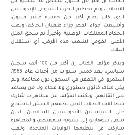
الكاتب أن أكثر من مليون شخص قد سُجنوا في
الانقلاب، وتم تحطيم الحزب الشيوعي الإندونيسي
الذي كان يضم أكثر من خمسة عشر مليون،
وأشيعت أجواء القهر جراء طغيان الحاكم، ونهب
الحكام الممتلكات الوطنية. وأخيراً، تم سحق المثل
الأعلى القومي لشعب هذه الأرض، أي استقلال
البلاد.
ويذكر مؤلف الكتاب إن أكثر من 100 ألف سجين
سياسي، بعد خمس سنوات من أحداث عام 1965،
استمروا في التعفن في السجون دون محاكمة، ولم
يكن هناك قانون دستوري ولا محام ولا من يساعد
على إنقاذهم. ويكتب المؤلف عن مظاهرات شارك
فيها آلاف الطلاب الذين نظمهم الجيش للاحتجاج
على السياسيين الأندونسيين السابقين الذين
سعى سوهارتو إلى تشويه سمعتهم، والمظاهرة
شاركت في تنظيمها الولايات المتحدة. ولعب