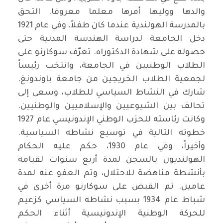
والدها ووليها أمرها معلما معروفا. التحق
بالمدرسة الهولندية عندما كان طفلاً، وفي عام 1921
دخل الجامعة لدراسة الهندسة المدنية حتى
حصوله على شهادة الدكتوراه. تعرّف سوكارنو على
الطلاب الوطنيين في الجامعة، وانتخب رئيساً
لجمعية الطلاب الخريجين من جامعة باوندونغ.
شارك في النشاط السياسي للطلاب، وسعى إلى
تحالف بين الشيوعيين والإسلاميين والوطنيين.
وكانت رئاسته للحزب الوطني الإندونيسي عام 1927
خطوته التالية في توسيع نشاطه السياسية.
وأخيراً، وفي عام 1930، حكم عليه الحكام
الهولنديون بالسجن لمدة أربع سنوات لقيامه
بأنشطة مناهضة للاحتلال، وتم العفو عنه لمدة
عامين. تم القبض على سوكارنو مرة أخرى في
شباط عام 1934 بسبب نشاطه السياسي كزعيم
للحركة الوطنية الإندونيسية أثناء الحكم