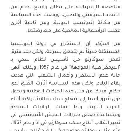
مناهضة للإمبريالية على نطاق واسع بدعم من
الاتحاد السوفيتي والصين. ورفعت هذه السياسة
من مكانة إندونيسيا الدولية، ومن ناحية أخرى
عملت الرأسمالية العالمية على معارضتها.
من المؤكد أن الاستقرار في دولة إندونيسيا
المستقلة حديثاً لم يتحقق بسرعة. ولكن بعد فترة،
تمكن سوكارنو من تأسيس نظام سمي بـ
"الديمقراطية الموجهة" في عام 1957، وبذلك أنهى
حالة عدم الاستقرار وأعمال الشغب التي هددت
بقاء البلاد. ولكن هذه السياسة أثارت القلق لدى
حكام أمريكا من مثل هذه الحركات الوطنية وتحول
دول شرق آسيا إلى انتهاج سياسة الاشتراكية أثناء
الحرب الباردة. ولذا عملت الولايات المتحدة
وبمساعدة بعض جنرالات الجيش الأندونيسي في
تدبير انقلاب أطاح بحكم سوكارنو في آذار عام 1967.
وتم عزل سوكارنو ووضعه في الإقامة الجبرية بحي