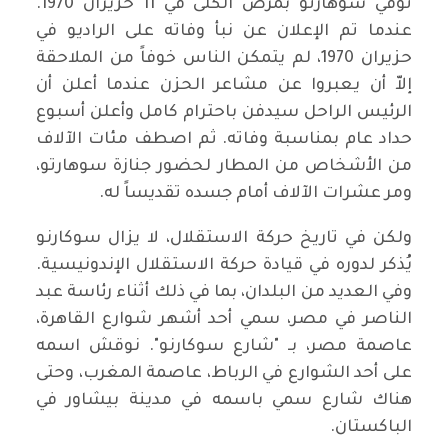
توفي سوهارتو بمرض الكلى في 11 حزيران 1970.
عندما تم الإعلان عن نبأ وفاته على الراديو في
حزيران 1970، لم يتمكن الناس خوفاً من الملاحقة
إلاّ أن يعبروا عن مشاعر الحزن عندما أعلن أن
الرئيس الراحل سيدفن باحترام كامل وأعلن أسبوع
حداد عام بمناسبة وفاته. ثم اصطف مئات الآلاف
من الأشخاص من المطار لحضور جنازة سوهارتو،
ومر عشرات الآلاف أمام جسده تقديساً له.
ولكن في تاريخ حركة الاستقلال، لا يزال سوكارنو
يُذكر لدوره في قيادة حركة الاستقلال الإندونيسية.
وفي العديد من البلدان، بما في ذلك أثناء رئاسة عبد
الناصر في مصر، سمي أحد أشهر شوارع القاهرة،
عاصمة مصر، بـ "شارع سوكارنو". نوقش اسمه
على أحد الشوارع في الرباط، عاصمة المغرب، وحتى
هناك شارع سمي باسمه في مدينة بيشاور في
الباكستان.