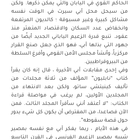
الحاكم القوي في اليابان والتي يمكن ذكرها. ولكن
من سيحل محل آبي سيرث في الوقت نفسه
مشاكل كبيرة وغير مسبوقة ؛ كالديون المرتفعة
وانخفاض عدد السكان والاقتصاد المتعثر منذ
عقود. تنبع قدرة الزعيم الياباني الجديد أيضًا من
جهود التي بذلها آبي، فهو الذي جعل صنع القرار
مركزياً، وأنشأ مجلس الأمن القومي وأفرغ السلطة
من البيروقراطيين.
وفي إحدى مقابلات آبي الأخيرة ، قال إنه كان يقرأ
كتاب “نابليون” المؤلف من ثلاثة مجلدات من
تأليف كينيتشي ساتو، ولكن بعد الانتهاء من
المجلدين الأولين، لم يرغب في مواصلة قراءة
الكتاب: “لا أعتقد أنني سأقرأ المجلد الثالث. فمن
الآن فصاعدا، من المفترض أن يكون كل شيء يدور
حول قصة سقوطه”.
في هذه الأيام ، ربما يفكر آبي مع نفسه بمصير
شبيه بمصير الزعيم الفرنسي في القرن التاسع