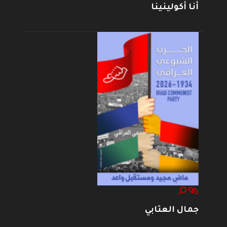
أنا أكولينينا
جمال العتابي