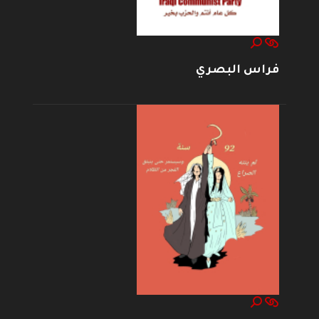
فراس البصري