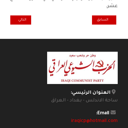
عشر.
المقال السابق: قطار بغداد بين حلم البغداديين و وعود المتنفذين
المقال التالي: صل
السابق
التالي
العنوان الرئيسي:
ساحة الاندلس - بغداد - العراق
Email:
iraqicp@hotmail.com