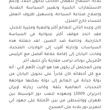
بلاده: السماح للعمال الأجانب بدخول البلاد، ودعم
الاستثمارات الكبيرة وتغيير السياسة النقدية،
وإصلاح صناعة السياحة، وتسهيل ظروف العمل
للنساء خارج المنزل.
كان وعده الثاني للعالم أكثر واقعية ومثيرة للجدل:
فقد اتخذ موقف أكثر عدوانية في السياسة
الخارجية، وخاصة ضد الصين. لقد جعلته هذه
السياسات وإدارته أقرب إلى الولايات المتحدة،
وقادت اليابان إلى إقامة علاقة أفضل مع الرئيس
الأمريكي دونالد ترامب مقارنة بأي حليف آخر.
ومن المحتمل أن يكون هذا هو الإرث الأهم لآبي ؛ أنه
مع كل أخطائه كان قادراً على تحويل اليابان من
دولة جبانة في العالم إلى دولة يمكنها مواجهة
التحديات العالمية بثقة. وكانت زيارته لإيران
(حزيران 2009) وجهوده للعب دور الوسيط بين
طهران وواشنطن من بين الأمثلة على جهود آبي
لتعزيز دور بلاده على المسرح.