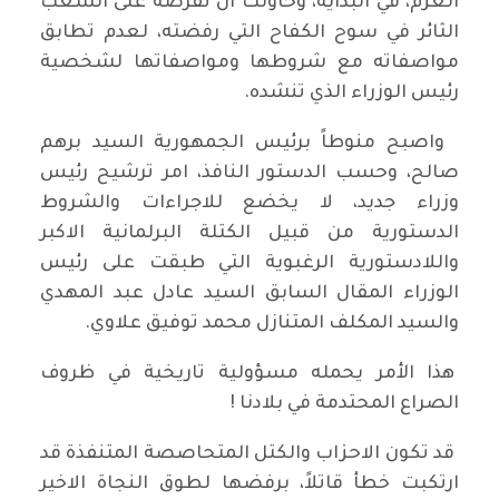
العزم، في البداية، وحاولت ان تفرضه على الشعب
الثائر في سوح الكفاح التي رفضته، لعدم تطابق
مواصفاته مع شروطها ومواصفاتها لشخصية
رئيس الوزراء الذي تنشده.
واصبح منوطاً برئيس الجمهورية السيد برهم
صالح، وحسب الدستور النافذ، امر ترشيح رئيس
وزراء جديد، لا يخضع للاجراءات والشروط
الدستورية من قبيل الكتلة البرلمانية الاكبر
واللادستورية الرغبوية التي طبقت على رئيس
الوزراء المقال السابق السيد عادل عبد المهدي
والسيد المكلف المتنازل محمد توفيق علاوي.
هذا الأمر يحمله مسؤولية تاريخية في ظروف
الصراع المحتدمة في بلادنا !
قد تكون الاحزاب والكتل المتحاصصة المتنفذة قد
ارتكبت خطأ قاتلاً، برفضها لطوق النجاة الاخير