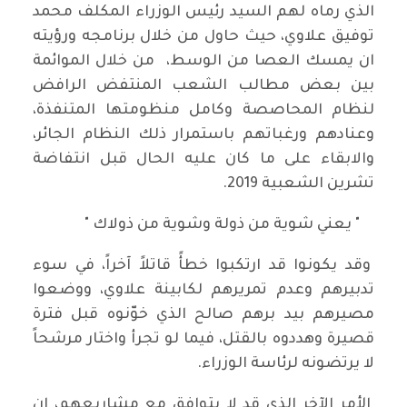
الذي رماه لهم السيد رئيس الوزراء المكلف محمد
توفيق علاوي، حيث حاول من خلال برنامجه ورؤيته
ان يمسك العصا من الوسط، من خلال الموائمة
بين بعض مطالب الشعب المنتفض الرافض
لنظام المحاصصة وكامل منظومتها المتنفذة،
وعنادهم ورغباتهم باستمرار ذلك النظام الجائر،
والابقاء على ما كان عليه الحال قبل انتفاضة
تشرين الشعبية 2019.
" يعني شوية من ذولة وشوية من ذولاك "
وقد يكونوا قد ارتكبوا خطأً قاتلاً آخراً، في سوء
تدبيرهم وعدم تمريرهم لكابينة علاوي، ووضعوا
مصيرهم بيد برهم صالح الذي خوّنوه قبل فترة
قصيرة وهددوه بالقتل، فيما لو تجرأ واختار مرشحاً
لا يرتضونه لرئاسة الوزراء.
الأمر الآخر الذي قد لا يتوافق مع مشاريعهم، ان