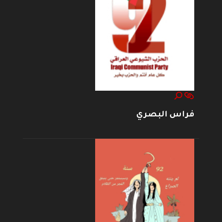
فراس البصري