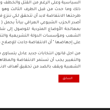
السياسية وعلى الرغم من القتل والخطف وال
ذلك وما حدث من قبل الطرف الثالث وهو م
طرحتها الانتفاضة لابد أن تتحقق لكي ننزع ف
بمعالجة الأوضاع المتردية للوصول إلى شاطئ
الشعب ومؤسسات الدولة التشريعية والتنفيذ
على إجهاضها " أن الانتفاضة جاءت للإصلاح و
من اجل قانون انتخابات جديد عادل يتساوى ف
والتغيير يجب أن تستمر الانتفاضة والمظاه
الشعبية ويقف بالضد من تحقيق أهداف الانت
المقال السابق: حق الجماهير في رفظ الحاكم التابع
السابق