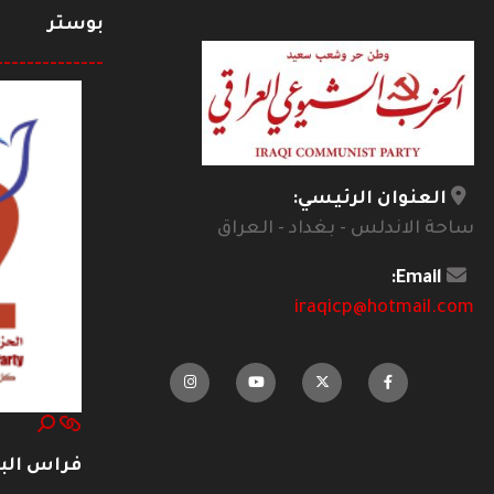
بوستر
--------------
العنوان الرئيسي:
ساحة الاندلس - بغداد - العراق
Email:
iraqicp@hotmail.com
فراس ال