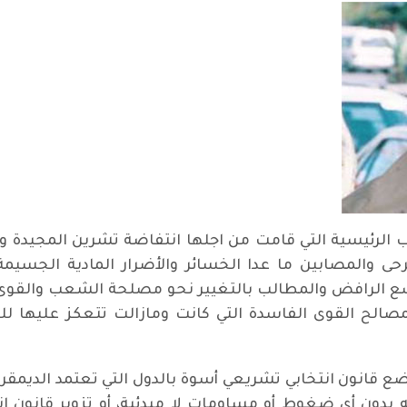
لب الرئيسية التي قامت من اجلها انتفاضة تشرين المجيدة
ى والمصابين ما عدا الخسائر والأضرار المادية الجسيمة 
اسع الرافض والمطالب بالتغيير نحو مصلحة الشعب والقوى ا
مصالح القوى الفاسدة التي كانت ومازالت تتعكز عليها 
 قانون انتخابي تشريعي أسوة بالدول التي تعتمد الديمقراط
بدون أي ضغوط أو مساومات لا مبدئية، أو تزوير قانون ا