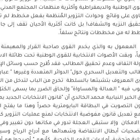
قوى الوطنية والديمقراطية وأكثرية منظمات المجتمع المدني
ى على وقائع وحوادث التزوير المُنظمة بفعل مخطط لم تج
قيق النزيه والشفاف! بل كانت أكثرية الأحيان تقف إلى جا
طط له من مخططات ونتائج سلفاً.
ئ المعمول به والذي يخدم القوى صاحبة القرار والمهيمنة
، وبقت الأصوات الانتخابية للقوى الوطنية تحت طائلة الاستي
ولة التفاف وعدم تحقيق المطالب فقد طُرح حسب وسائل الإعلا
لب والتعديل السحري حول" الدوائر المتعددة وغيرها " عبا
وى المعروف بتشبثها بالسلطة تخرج من الباب لتدخل من الشب
ب فيه " العدالة والمساواة" وإلحاق الضرر بما يسمى الكتل
الخير النيابية محمد الخالدي أن "قانون الانتخابات الجديد 
 التصويت في البطاقة البايومترية حصراً وهذا ما يفتح ال
 مع تعديل قانون مفوضية الانتخابات لمنع عمليات التزوير كم
ر الامكان وإلا ستبقى العجلة تدور في مكانها دون تغيير وفي
تضحيات أبطال الانتفاضة وشهدائها مع أدراج الرياح وس