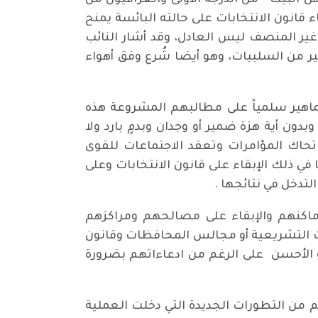
البيت " من الدرجة الأولى والعراقيون من
 قانون الانتخابات على حالته البائسة يمنح
 غير المنصف ليس العادل، وقد أشار النائب
ر من السلبيات، وهو أيضا شُرع وفق أهواء
جماهير سلمياً على مطالبهم المشروعة هذه
ون أية هزة ضمير أو وجدان وبدمٍ بارد ولا
لجماهير تدفع ضريبة الدم وضنك العيش طوال أكثر من 16 عاماً حيث تحاك المؤامرات وتعقد الاجتماعات للقوى
 ذلك الإبقاء على قانون الانتخابات وعلى
تدخل في نتائجها .
اكنهم والإبقاء على مصالحهم ومراكزهم
ات التشريعية أو مجالس المحافظات وقانون
 الأحسن على الرغم من ادعاءاتهم بضرورة
 من التطورات الجديدة التي دخلت العملية