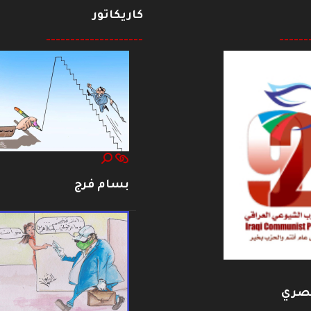
كاريكاتور
--------------------
------
بسام فرج
بصري