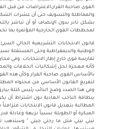
القوى صاحبة القرار،الاعتراضات من قبل ال
والمماطلة والتسويف حتى أن عشرات الشكاو
بشكل نادر بدون الإنصاف أو أن تباشر بالتح
لمخططات القوى الخارجية المؤتمرة بما تخ
قانون الانتخابات التشريعية الحالي السي
الوطنية والديمقراطية وحتى المستقلة نسبياً
تمارسه قوى خارج إطار الانتخابات. وفي محا
كأنه معجزة لحل إشكاليات الخلافات والمطا
بالأساس القوى صاحبة القرار وكأن هذه الق
لتفريغ القانون الأساسي من محتواه المطلو
وفي هذا الصدد وضح النائب رئيس كتلة بيارق 
ببطاقة الناخب العادية دون اشتراط أن يكون
المطالبة بتعديل قانون الانتخابات متزامناً
المبكرة أو الطويلة نسبياً نزيهة وعادلة قد
تيتي تيتي مثل ما رحتي جيتي " وستذهب 