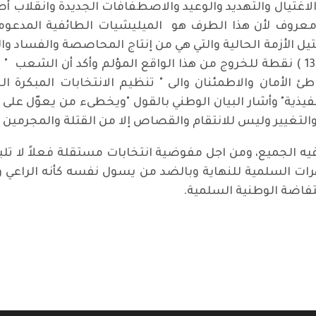
اغتيال والتهديد والوعيد والاصطفافات الجديدة وانقلاب أص
عروف لأن هذا الطرف هو الميليشيات الطائفية المدعومة 
تيل الأزمة الحالية والتي هي من إنتاج المحاصصة والفساد وا
أصدر الحزب الشيوعي العراقي بياناً يحمل ( 13 ) نقطة للخروج من هذا الواقع المؤ
 الأمان والاطمئنان والى " تنظيم الانتخابات المبكرة ال
ية" وأشار البيان الوطني بالقول "ويخطىء من يعوّل على أن
التغيير وليس للانتقام والقصاص إلا من القتلة والمجرمين و
يه الجميع، ومن اجل مفوضية انتخابات مستقلة فعلاً لا تلبي
رات السلمية للنهاية وبالضد من يسول نفسه كأنه الراعي 
فاضة الوطنية السلمية.