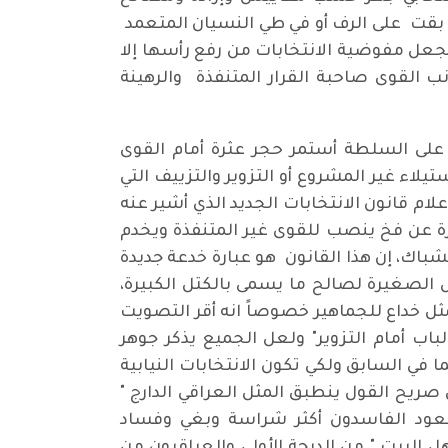
 بقت على الرف أو في طي النسيان المتعمد
عل مفوضية الانتخابات من رفع رأسها إلا
نب القوى صاحبة القرار المتنفذة والرهينة
 على السلطة أستمر حجر عثرة أمام القوى
لاء غير المشروع أو التزوير والتزييف التي
م قانون الانتخابات الجديد الذي أشير عنه
رة عن فخ ينصب للقوى غير المتنفذة ويخدم
اك، إن هذا القانون هو عبارة خدعة جديدة
 الصغيرة لصالح ما يسمى بالكتل الكبيرة،
يمثل خداع للجماهير خصوصاً انه أقر التصويت
باب أمام التزوير" ولعل الجميع يذكر جوهر
ا في السابق ولكي تكون الانتخابات النيابية
 صريح القول ينطبق المثل العراقي الدارج "
يعود الفاسدون أكثر شراسة وبغي وفساد