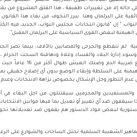
 وتحقيق أملاءات القوى الخارجية كأنهم " أصبحوا هم أهل 
لى حاله إلا من تغييرات طفيفة ، هذا القلق المشروع من بقاء
فية على البرلمان وهنا يبرر التخوف من بقاء هذا القانون
 " إن "قانون انتخابات مجلس النواب، الجديد، فيه الكثي
لهيمنة لبعض القوى السياسية على البرلمان المقبل".
قية لم تنقطع والجرحى والمصابين بالآلاف، بينما تصر ال
ء إدارة البلاد والفساد وغلاة ودهاقنة السحت الحرام ، وبد
مبالاة ولا مسؤولية وطنية فا
منة على السلطة وإبقاء الوضع بدون أي إصلاح حقيقي بما في
ي عدم التطور وحل الإشكال بخصوص نزاهة الانتخابات وعدم ال
والمستفيدين والمجرمين سيقتتلون من اجل البقاء في أم
 سيقفون ضد أي تغيير أو تعديل بما فيها قوانين الانتخاب
دستورية لبعض مواد الدستور هم يقفون ضد تعديلاتها نحو
ماهير الشعبية السلمية تحتل الساحات والشوارع على الرغم