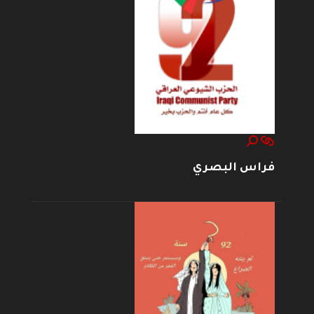
فراس البصري