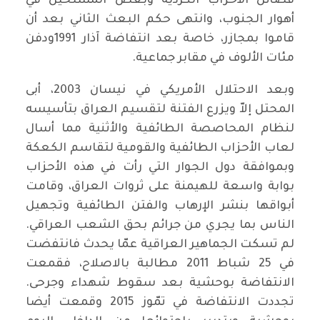
فصائل الأحزاب الكردية وبعض المسلحين في
أهوار الجنوب، وانتهى حكم البعث الثاني بعد أن
قاموا بمجازر، خاصة بعد انتفاضة آذار 1991ودفن
مئات الألوف في مقابر جماعية.
وبعد الاحتلال الأمريكي في نيسان 2003، أبى
المحتل إلاّ ويزرع الفتنة لتقسيم العراق بتأسيسه
لنظام المحاصصة الطائفية والأثنية مما أسال
لعاب الأحزاب الطائفية والقومية لتقاسم الكعكة
وبموافقة دول الجوار التي رأت في هذه الأحزاب
بوابة واسعة للهيمنة على ثروات العراق، وقامت
أبواقها بنشر الإرهاب والفتن الطائفية وتجهيل
الناس بما يجري من جرائم بحق الشعب العراقي.
لم تسكت الجماهير العراقية عمّا يحدث فانتفضت
في 25 شباط 2011 مطالبة بالاصلاح، فقمعت
الانتفاضة بوحشية بعد سقوط شهداء وجرحى.
تجددت الانتفاضة في تمّوز 2015 وقمعت أيضا