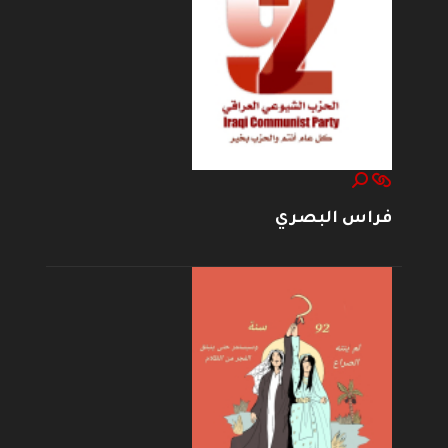
فراس البصري