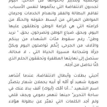
بوحشية وبتدبير باحتوائها من الداخل. اليوم
تجددون الانتفاضة التي بدأتموها لنفس الأسباب:
تفاقم البطالة والفقر وانعدام الخدمات وحرمان
المواطن العراقي من أبسط حقوقه والحطّ من
كرامته التي هي كرامة الوطن وتطلقون عليها
اليوم، وبحق، ضياع الوطن وتصرخون، بحق، " نريد
وطن". رغم سقوط مئات الشهداء من بينكم
والآلاف من الجرحى، إنّكم تواصلون اليوم وبكلّ
جرأة وشجاعة مسيرة الحياة التي ، لا محالة،
ستصل إلى نهايتها المظفرة وتحققون الحلم الذي
كنّا نناضل من أجله.
أحبتي بطلات وأبطال الانتفاضة، عندما أشاهد
صورة شهيد أو أمّه أو أبيه يحملان شعار يتصدّر
اسم الشهيد "...أنا أمّك (أبوك) أقف بدلا عنك في
ساحة التحرير" حينها تنهمر دموعي ويجف قلمي
ولم أجد الكلمات التي تعبّر عن بطولة هؤلاء