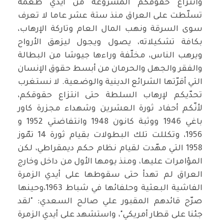
وانتزاع حقوقكم المشروعة من أيدي طغمة
تسلّطت على العراق منذ ستة عشر عاما لا تعرف
سوى السرقة ونهب المال العام وتاركة الإرهاب،
بكافة تشكيلاته، يصول ويجول ليزهق الأرواح
ويرهب الناس، مخلّفة وراءها جيوشا من البطالة
والفقر والجهل والحرمان من أبسط حقوق الإنسان
التي أقرّتها الشرائع الدينية والوضعية. لا نستغرب
تحدّيكم لإرهاب السلطة حتى انتزاع حقوقكم،
لأنّكم أحفاد ثورة العشرين وشهداء مجزرة كاور
باغي 1946 ووثبة كانون 1948 وانتفاضتي 1952 و
1956، وتكللت تلك البطولات بقيام ثورة 14 تمّوز
1958 التي مهّدت لقيام نظام حكم ديمقراطي، لكن
المؤامرات عليها، ومنذ يومها الأول من داخل وخارج
العراق لم تهدأ حتى سقوطها على أيدي الزمرة
الفاشية البعثية وحلفائها في شباط 1963،وحينها
صرّح قائدهم المقبور علي صالح السعدي: "لقد
جئنا على قطار أمريكي"، واستشهد على أيدي الزمرة