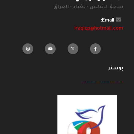
ساحة الاندلس - بغداد - العراق
Email:
iraqicp@hotmail.com
بوستر
--------------------