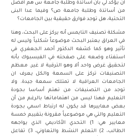
أن يؤكد لي بأن أساتذة وطلبة جامعة س هم أفضل
من أساتذة وطلبة جامعة ص؟ وفيما عدا البنى
التحتية، هل توجد فوارق حقيقية بين الجامعات؟
مشكلة تصنيف التايمس أنه يركز على البحث، وهنا
في العراق يعتبر البحث موضوعاً شكلياً وليس له
تأثير وهو كما كشفه الدكتور أحمد الجعفري في
استفتاء وضعه على صفحته في الفيسبوك بأنه
لتحقيق غرض واحد ألا وهو الترقية لا غير. معظم
التصنيفات تركز على السمعة والكل يعرف ان
الجامعات العراقية لا تمتلك سمعة جيدة. ولا
توجد من التصنيفات من تهتم أساسا بجودة
التعليم فهذا ليس من اهتماماتها بالرغم من أن
بعض معاييرها قد يكون له ارتباط اسمي بجودة
التعليم والتي هي موضوعياً مقرونة بتقييم خمسة
معايير هي: 1) التحدي الأكاديمي الذي يواجهه
الطالب، 2) التعلم النشط والتعاوني، 3) تفاعل