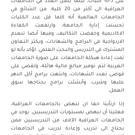
على 5-10 كليات، بينما يصل العدد في الجامعات
العراقية الى أكثر من 20 كلية. من الشائع في
الجامعات العالمية أنه كلما قل عدد الكليات
تحسنت إدارة الجامعة، وارتفعت الكفاءة
الاكاديمية وخفضت التكاليف، وفيها أيضا تنعدم
الازدواجية في البرامج والشهادات، ويكثر التعاون
المشترك في التدريس والبحث العلمي. اؤكد بأنه لو
تمت إعادة هيكلة الجامعات على صورة الجامعات
الغربية لتم توفير مبالغ مالية هائلة، ولقضي على
فوضى تعدد الشهادات، وانتهت برامج أكل الدهر
عليها وشرب، وأنشئت برامج يحتاجها سوق
العمل.
إذا ارتأينا حقا ان ننهض بالجامعات العراقية،
فعلينا أن ننهض بمستويات التدريسيين. يوجد في
الجامعات العراقية الآلاف من التدريسيين ممن
يحتاج الى تدريب وإعادة تدريب في الجامعات