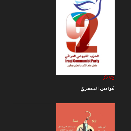
فراس البصري