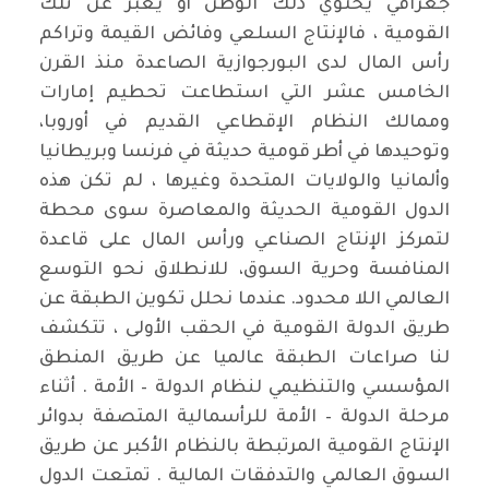
جغرافي يحتوي ذلك الوطن أو يعبّر عن تلك
القومية ، فالإنتاج السلعي وفائض القيمة وتراكم
رأس المال لدى البورجوازية الصاعدة منذ القرن
الخامس عشر التي استطاعت تحطيم إمارات
وممالك النظام الإقطاعي القديم في أوروبا،
وتوحيدها في أطر قومية حديثة في فرنسا وبريطانيا
وألمانيا والولايات المتحدة وغيرها ، لم تكن هذه
الدول القومية الحديثة والمعاصرة سوى محطة
لتمركز الإنتاج الصناعي ورأس المال على قاعدة
المنافسة وحرية السوق، للانطلاق نحو التوسع
العالمي اللا محدود. عندما نحلل تكوين الطبقة عن
طريق الدولة القومية في الحقب الأولى ، تتكشف
لنا صراعات الطبقة عالميا عن طريق المنطق
المؤسسي والتنظيمي لنظام الدولة – الأمة . أثناء
مرحلة الدولة – الأمة للرأسمالية المتصفة بدوائر
الإنتاج القومية المرتبطة بالنظام الأكبر عن طريق
السوق العالمي والتدفقات المالية . تمتعت الدول