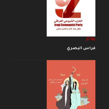
فراس البصري