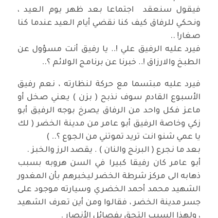
فيقول سنعقد اجتماعا بعد ظهر يوم العيد ،
ونحكي للرفاق كيف كنا نقضي أيام العيد عندما كنا
صغار! ..
فيرد عليه الرفيق علي !.. يا رفيق أنت مسؤول عن
الطبخ والارزاق !.. خبرنا عن برنامج الولائم ؟..
فيرد عليه مبتسما مع حركة لنظارته ، نعم رفيق
الأسبوع القادم سوف نذبح ( بزن ) يعني صخل أو
ماعز فكل واحد من الرفاق يصرخ بوجه الرفيق أبو
زكي وخاصة الرفيق أبو عامر من مدينة الخضر ( لك
يا عمي شنو انت تريد تموتني من الجوع ؟.. )
بعد ما نجرع ( البرنج والنان ) .
يقصد الرز والخبز
.
أبو عامر كان رفيقا كبيرا في السن هروبه بسبب
ذهابه الى مركز شرطة الخضر ليخبرهم بأن المغدور
الشهيد محمد أحمد الخضري وسيارته موجود على
جسر مدينة الخضر ، فقالوا ومن أين تعرف الشهيد
، ولهذا السبب التحق بفصائل الأنصار .