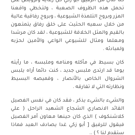
كنا ننال من الرفيق أبو زكي كل رعاية وترويض على
تحمل هذه الظروف الصعبة ، ولتخطي واقعنا
المزر وبروح التلمذة الشيوعية ، وبروح رفاقية عالية
من خلال سعيه الحثيث على خلق رفاق يتمتعون
بالقيم والمثل الخلاقة للشيوعية ، لقد كان مرشدا
ومعلما ومثال للشيوعي الواعي والأمين لحزبه
ولمبادئه .
كان بسيط في مأكله ومنامه وملبسه ، ما رأيته
يوما قد ارتدى ملبس جديد ، كنت دائما أراه يلبس
الشروال الخاص بالأنصار ، وقميصه البسيط
ونظارته التي لا تفارقه .
والشيء بالشيء يذكر ، فقد كان في نفس الفصيل
القائد الانصاري الشجاع الشهيد الراحل ( علي
كلاشنكوف ) الذي كان حينها معاون أمر الفصيل
فيقول للرفيق [ أبو زكي غدا يصادف العيد فماذا
ستقدم لنا ؟ ) ..