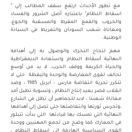
مع تطور الأحداث ارتفع سقف المطالب إلي "
اسقاط النظام" باعتباره أصل الشرور والفساد
والحروب والقمع المفرط والمسغبة والجوع،
ومعاناة شعب السودان والتفريط في السيادة
الوطنية.
مهم لنجاح التحرك والوصول به إلي أهدافه
النهائية أسقاط النظام واستعادة الديمقراطية
والحياة الكريمة ووقف الحرب، لا بد من أوسع
تحالف لقوى المعارضة والوحدة واليقظة حتي لا
تتكرر تجربة انتفاضة مارس – ابريل 1985 ، وضد
انقلاب قصر يعيد إنتاج النظام ، وتسوية تطيل أمد
معاناة شعبنا ، لابد للجماهير أن تظل في الشارع
،وتحرس ثورتها وانتفاضتها حتي تصل إلي أهدافها
النهائية التي تمسك بها قيادتها التي بدأت تتبلور
في المعارك كما وضح من تجمع المهنيين ووحدة
القوى السياسية الهادفة إلي اسقاط النظام ،