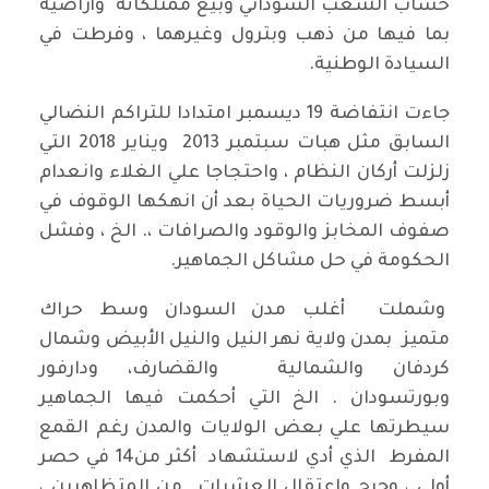
حساب الشعب السوداني وبيع ممتلكاته وأراضيه
بما فيها من ذهب وبترول وغيرهما ، وفرطت في
السيادة الوطنية.
جاءت انتفاضة 19 ديسمبر امتدادا للتراكم النضالي
السابق مثل هبات سبتمبر 2013 ويناير 2018 التي
زلزلت أركان النظام ، واحتجاجا علي الغلاء وانعدام
أبسط ضروريات الحياة بعد أن انهكها الوقوف في
صفوف المخابز والوقود والصرافات ،. الخ ، وفشل
الحكومة في حل مشاكل الجماهير.
وشملت أغلب مدن السودان وسط حراك
متميز بمدن ولاية نهر النيل والنيل الأبيض وشمال
كردفان والشمالية والقضارف، ودارفور
وبورتسودان . الخ التي أحكمت فيها الجماهير
سيطرتها علي بعض الولايات والمدن رغم القمع
المفرط الذي أدي لاستشهاد أكثر من14 في حصر
أولي ، وجرح واعتقال العشرات من المتظاهرين ،