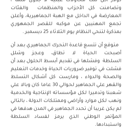
دولار ،كل تلك محاولات عبثية لا جدوى منها ،
وتضامنت كل الأحزاب والمنظمات والفئات
المعارضة في الداخل مع الهبة الجماهيرية، وأعلن
تجمع المهنيين عن موكبه للقصر الجمهوري
بمذكرة لتنحي النظام يوم الثلاثاء 25 ديسمبر .
متوقع أن تتسع قاعدة التحرك الجماهيري بعد أن
أصبحت الحياة لا تطاق، وعجز وشلل
السلطة وفشلها في تقديم أبسط الحلول بعد أن
فشلت في توفير ضروريات الحياة وخدمات التعليم
والصحة والدواء ، ومارست كل أشكال التسلط
والقهر علي الجماهير لحوالي 30 عاما كان وبالا علي
شعبنا وتدميرا لكل مؤسساته الإنتاجية والخدمية
ونهب لكل موارد وأراضي وممتلكات الدولة ، بالتالي
لم يكن غريبا أن تحدد الجماهير في المدن هدفها في
المؤتمر الوطني الذي يرمز لفساد السلطة
واستبدادها.