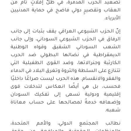
تصعيد الحرب المدمرة، في ظلّ إفلاتٍ تام من
العقاب وتقصيرٍ دولي فاضح في حماية المدنيين
الأبرياء.
إنّ الحزب الشيوعي العراقي يقف بثبات إلى جانب
الرفاق في الحزب الشيوعي السوداني، وإلى جانب
الشعب السوداني الشقيق وقواه الوطنية
الديمقراطية في نضالها البطولي ضد الحرب
الكارثية وجنرالاتها، وضد القوى الطفيلية التي
تتنازع على السلطة والثروة وتغرق البلاد في الدماء
والفقر والانقسام. هذه الحرب ليست صراعًا داخليًا
فحسب، بل هي أيضًا انعكاس لتدخلات قوى
إقليمية ودولية تسعى إلى تفكيك السودان
وإضعافه خدمةً لمصالحها على حساب معاناة
شعبه.
نطالب المجتمع الدولي، والأمم المتحدة،