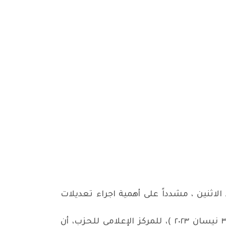
اثنين ، مشدداً على أهمية اجراء تعديلات
وقال رائد فهمي سكرتير اللجنة المركزية للحزب الشيوعي العراقي، في تصريح صحفي اليوم الاحد ( ٣٠ نيسان ٢٠٢٣ )، للمركز الإعلامي للحزب، أن