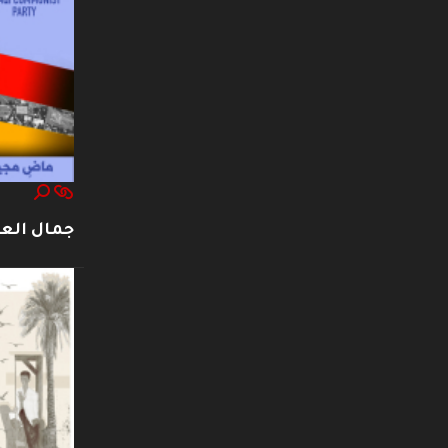
جمال العت