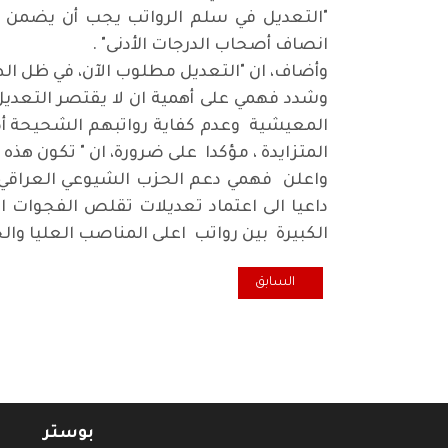
"التعديل في سلم الرواتب يجب أن يضمن ا
انصاف أصحاب الدرجات الأدنى" .
وأضاف، ان "التعديل مطلوب الآن، في ظل الظ
وشدد فهمي على أهمية ان لا يقتصر التعديل
المعيشية وعدم كفاية رواتبهم الشحيحة أصل
المتزايدة ، مؤكدا على ضرورة، ان " تكون هذ
واعلن فهمي دعم الحزب الشيوعي العراقي لل
داعيا الى اعتماد تعديلات تقلص الفجوات ا
الكبيرة بين رواتب اعلى المناصب العليا والخ
المقال السابق: توقيع عقد انشاء مقر الحزب الشيوعي في ب
السابق
بوستر