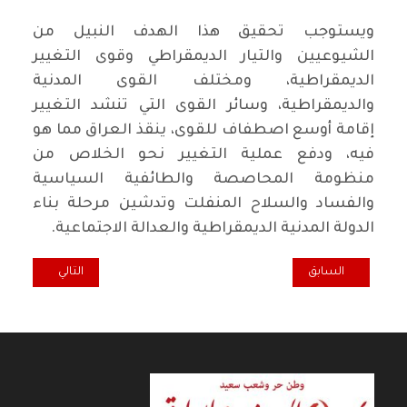
ويستوجب تحقيق هذا الهدف النبيل من
الشيوعيين والتيار الديمقراطي وقوى التغيير
الديمقراطية، ومختلف القوى المدنية
والديمقراطية، وسائر القوى التي تنشد التغيير
إقامة أوسع اصطفاف للقوى، ينقذ العراق مما هو
فيه، ودفع عملية التغيير نحو الخلاص من
منظومة المحاصصة والطائفية السياسية
والفساد والسلاح المنفلت وتدشين مرحلة بناء
الدولة المدنية الديمقراطية والعدالة الاجتماعية.
المقال التالي: منذ 2003 وحتى اليوم.. راهنية ومستقبل الحزب.. رائد فهمي: إقامة الدولة المدنية الديمقراطية.. هدف طيف واسع من العراقي
المقال السابق: أحداث في الذاكرة.. بعد مرور عشرين عاما على سقوط النظ
السابق
التالي