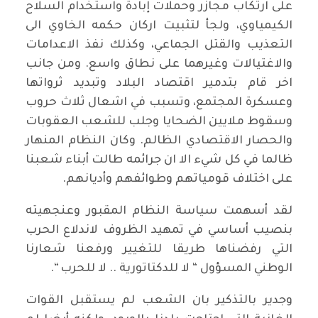
على ارتكاب مجازر وحملات إبادة واستخدام السلاح
الكيمياوي، ولجأ لتثبيت اركان حكمه الخاوي الى
التعذيب والقتل الجماعي، وكذلك نفذ الاعدامات
والاغتيالات وغيرهما على نطاق واسع. ومن جانب
اخر قام بتدمير اقتصاد البلاد وتبديد ثرواتها
وعسكرة المجتمع، وتسبب في اشعال ثلاث حروب
وسقوط ملايين الضحايا وجلب للشعب العقوبات
والحصار الاقتصادي الظالم. وكان النظام المنهار
ظالما في كل شيء الا ان جرائمه طالت أبناء شعبنا
على اختلاف قومياتهم وطوائفهم وأديانهم.
لقد أسهمت سياسة النظام المقبور وعنجهيته
بنصيب أساسي في تمهيد الظروف لاندلاع الحرب
التي رفضناها طريقا للتغيير ورفعنا شعارنا
الوطني المسؤول “ لا للدكتاتورية .. لا للحرب “.
وجدير بالتذكير بان الشعب لم يستقبل القوات