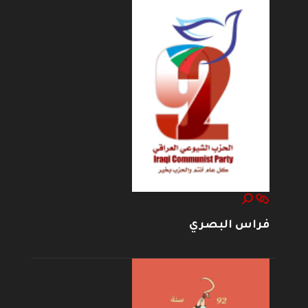
فراس البصري