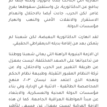
الغازية التي اجتاحت بلدنا بالورود، ولكنه أيضا لم
يدافع عن الدكتاتورية، بل واستقبل سقوطها بفرح
غامر. لكن الحرب، جاءت أيضا بالاحتلال وانعدام
الاستقرار والانفلات الأمني والنهب وانهيار
مؤسسات الدولة.
لقد انهارت الدكتاتورية البغيضة، لكن شعبنا لم
يتمكن بعد من إقامة بديله الديمقراطي الحقيقي.
ان الازمة البنيوية الراهنة التي يعاني شعبنا ووطننا
من تداعياتها على الصعد المختلفة، ليست بمعزل
عن طريقة التغيير عبر الحرب والاحتلال، ولا عن
تركة النظام المقبور الثقيلة، وطبيعة نظام الحكم
ونهجه الذي اعتمد منذ نيسان ٢٠٠٣، منهج
المحاصصة الطائفية – الاثنية في الإدارة، وفي بناء
مؤسسات الدولة المدنية والعسكرية، والابتعاد
عن مبدأ المواطنة العراقية الجامعة. كما ان هذه
الازمة المركبة ليست بمعزل عن مسعى لتأطير