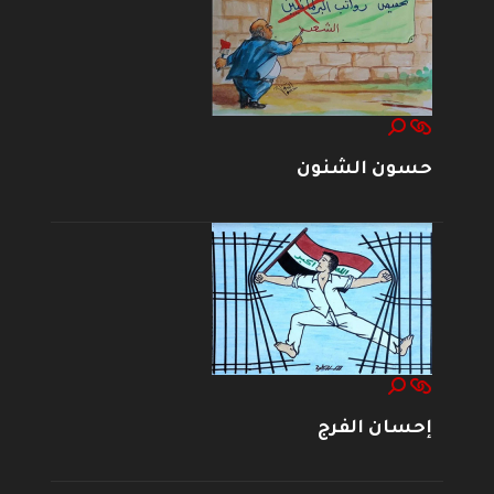
حسون الشنون
إحسان الفرج