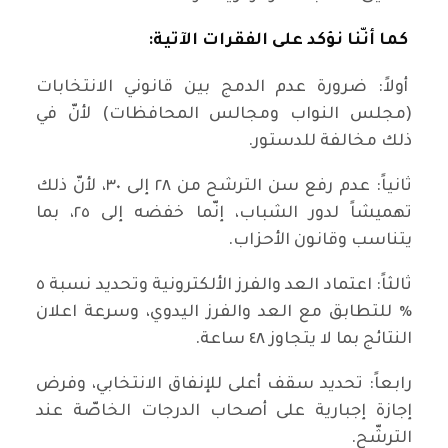
كما أنّنا نؤكد على الفقرات الآتية:
أولاً: ضرورة عدم الدمج بين قانوني الانتخابات
(مجلس النواب ومجالس المحافظات) لأنّ في
ذلك مخالفة للدستور.
ثانياً: عدم رفع سن الترشح من ٢٨ إلى ٣٠، لأنّ ذلك
تهميشاً لدور الشباب، إنّما خفضه إلى ٢٥، بما
يتناسب وقانون الأحزاب.
ثالثاً: اعتماد العد والفرز الألكترونية وتحديد نسبة ٥
٪ للتطابق مع العد والفرز اليدوي، وسرعة اعلان
النتائج بما لا يتجاوز ٤٨ ساعة.
رابعاً: تحديد سقف أعلى للإنفاق الانتخابي، وفرض
إجازة إجبارية على أصحاب الدرجات الخاصّة عند
الترشّح.