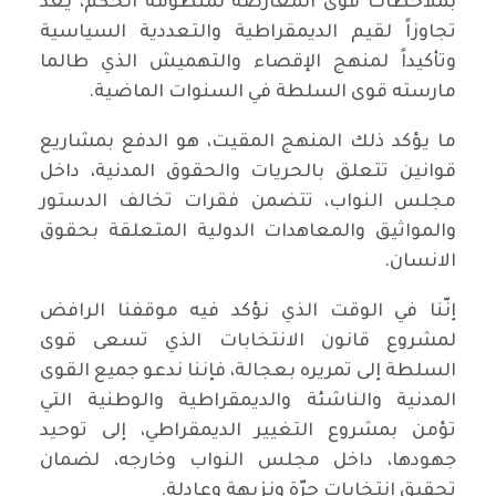
بملاحظات قوى المعارضة لمنظومة الحكم، يُعَدُّ
تجاوزاً لقيم الديمقراطية والتعددية السياسية
وتأكيداً لمنهج الإقصاء والتهميش الذي طالما
مارسته قوى السلطة في السنوات الماضية.
ما يؤكد ذلك المنهج المقيت، هو الدفع بمشاريع
قوانين تتعلق بالحريات والحقوق المدنية، داخل
مجلس النواب، تتضمن فقرات تخالف الدستور
والمواثيق والمعاهدات الدولية المتعلقة بحقوق
الانسان.
إنّنا في الوقت الذي نؤكد فيه موقفنا الرافض
لمشروع قانون الانتخابات الذي تسعى قوى
السلطة إلى تمريره بعجالة، فإننا ندعو جميع القوى
المدنية والناشئة والديمقراطية والوطنية التي
تؤمن بمشروع التغيير الديمقراطي، إلى توحيد
جهودها، داخل مجلس النواب وخارجه، لضمان
تحقيق انتخابات حرّة ونزيهة وعادلة.