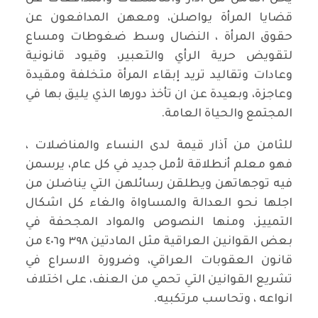
قضايا المرأة يواصلن، ومعهن المدافعون عن
حقوق المرأة ، النضال وسط ضغوطات ومساع
لتقويض حرية الرأي والتعبير، وقيود قانونية
وعادات وتقاليد تريد إبقاء المرأة متخلفة ومقيدة
وعاجزة، وبعيدة عن ان تأخذ دورها الذي يليق بها في
المجتمع والحياة العامة.
للثامن من آذار قيمة لدى النساء والمناضلات ،
فهو معلم أنطلاقة لأمل جديد في كل عام، يرسمن
فيه توجهاتهن ويطلقن رسائلهن التي يناضلن من
اجلها نحو العدالة والمساواة والغاء كل اشكال
التمييز، ومنها النصوص والمواد المجحفة في
بعض القوانين العراقية مثل المادتين ٣٩٨ و٤٠٦ من
قانون العقوبات العراقي، وضرورة الاسراع في
تشريع القوانين التي تحمي من العنف، على اختلاف
انواعه ، وتحاسب مرتكبيه.