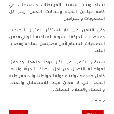
نساء وبنات شعبنا المرابطات والمبدعات في
كافة ميادين الحياة ومجالات العمل، رغم كل
الصعوبات والعراقيل.
وفي الثامن من آذار نستذكر باعتزاز شهيدات
ومناضلات الحركة النسوية العراقية، اللواتي قدمن
التضحيات الجسام لأجل قضيتهن العادلة وقضايا
البلد.
سيبقى الثامن من اذار يوما ملهما ومحفزا
لمواصلة النضال من اجل إنصاف المرأة ونيلها
كامل حقوقها، ولبناء دولة المواطنة والديمقراطية
الحقة، التي لا مكان فيها للاستغلال والعنف
والفساد والسلاح المنفلت.
٧-٣-٢٠٢٣
المقال السابق: بيان قوى التغيير الديمقراطية
المقال التالي: بل
السابق
التالي