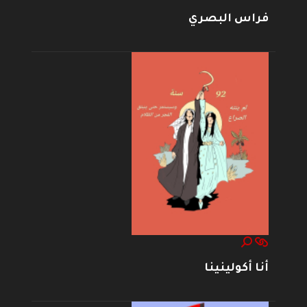
فراس البصري
أنا أكولينينا