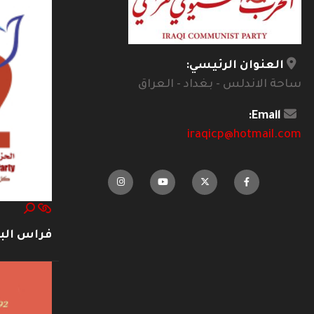
العنوان الرئيسي:
ساحة الاندلس - بغداد - العراق
Email:
iraqicp@hotmail.com
فراس ال