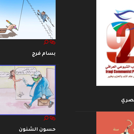
بسام فرج
بصري
حسون الشنون