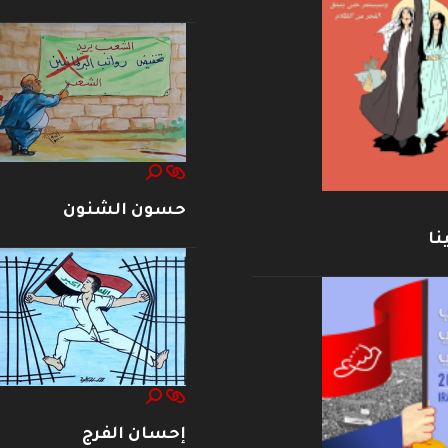
حسون الشنون
نا
إحسان الفرج