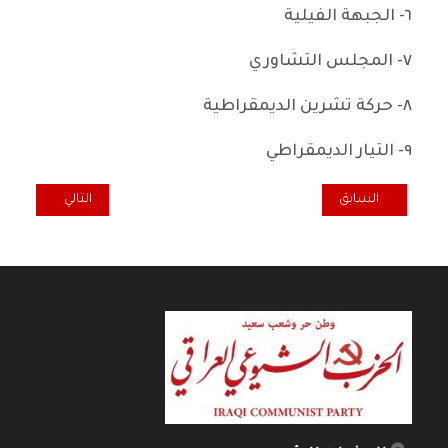
٦- الجبهة الفيلية
٧- المجلس التشاوري
٨- حركة تشرين الديمقراطية
٩- التيار الديمقراطي
المقال السابق: رائد فهمي: ضحايا الارهاب بحاجة إلى المزيد من الرعاية وال
المقال التالي: بي
السابق
التالي