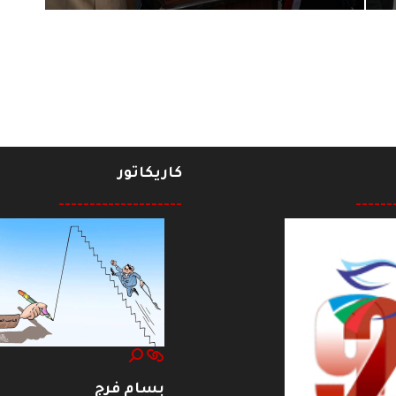
ر الديمقراطية
كاريكاتور
--------------------
------
بسام فرج