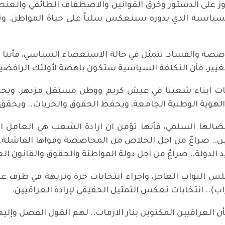
التجاوز على الدستور وخرق القوانين والاصطفاف الطائفي والع
وى السياسية الذي بدوره سينعكس سلباً على حياة المواطن. 
اصصة والفساد، تتمثل في حالة الاستعصاء السياسي، فأننا نؤ
تغيير، فأن التكلفة السياسية ستكون باهضة لأولئك الرافضين
عات ابناء شعبنا في عيش كريم ووطن مستقل مزدهر، ويحفظ 
لهوية الوطنية الجامعة، ويحفظ الحقوق والحريات.. ويحقق ا
صل نضالها السلمي، فأنها تؤمن ان ارادة الشعب هي العامل 
 صراعٌ من اجل الخلاص من المحاصصة وقواها الفاشلة.. صر
 الدولة.. صراعٌ من اجل دولة المواطنة والحقوق والقانون الع
جلس النواب العاجز، واجراء انتخابات حرة ونزيهة في ظرف 
).. انتخابات تعكس التمثيل الحقيقي لإرادة العراقيين.