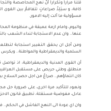
‏‎قلنا مراراً وتكراراً أنّ نهج المحاصصة و
كافة، و سيَلِدُ صراعاتٍ تتفاقمُ بين الق
مسؤولية ما آلت إليه الامور.
‏‎واليوم، وامام ازمة عميقة في منظومة المح
عنها.. وان عدم الاستجابة لنداء الشعب بال
‏‎ومن أجل ان يحقق التغيير استجابة لتطل
السلمية والديمقراطية والمواطنة.. ويكرس ا
‏‎أن القوى المدنية والديمقراطية، اذ توا
منطلق وطني حريص على مستقبل العراقيين..
كان انتماؤهم.. صراعٌ من اجل حصر السلاح بيد
‏‎ونعود للتأكيد مرة اخرى، على ضرورة حل م
عادل، مفوضية مستقلة، تطبيق قانون الاحزاب