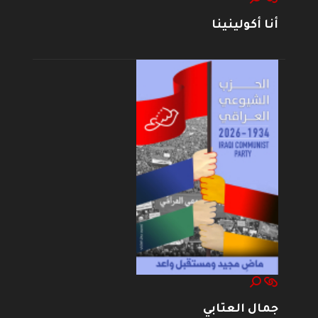
أنا أكولينينا
جمال العتابي