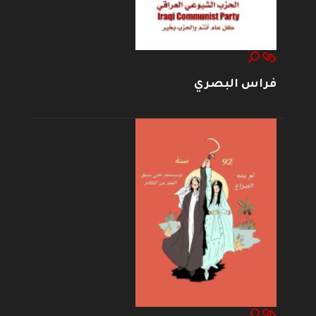
فراس البصري