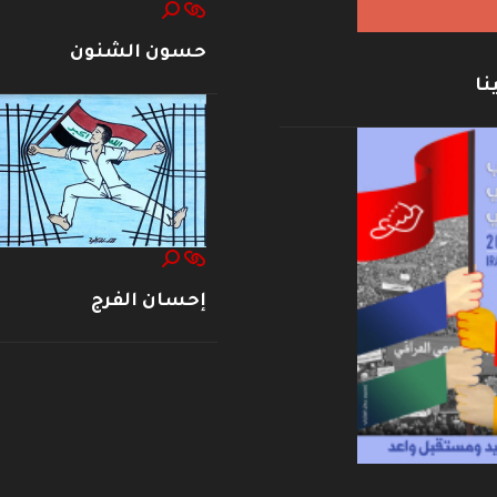
حسون الشنون
نا
إحسان الفرج