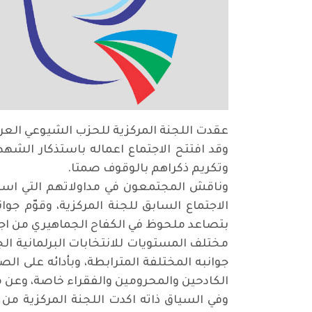
عقدت اللجنة المركزية للحزب الشيوعي العراقي يوم الجمعة 9 آذار الجاري، اجتماعها الاعتيادي ا
وقد افتتح الاجتماع اعماله باستذكار الشهد
وتكريم ذكراهم بالوقوف صمتا.
وناقش المجتمعون في مداولاتهم التي استغر
الاجتماع السابق للجنة المركزية، وقوّم جو
بتصاعد ملحوظ في الكفاح الجماهيري من اجل
مختلف المستويات للانتخابات البرلمانية الج
جوانبه المختلفة المترابطة، وبأدائه على 
الكادحين والمحرومين والفقراء خاصة، وعن م
وفي السياق ذاته اكدت اللجنة المركزية م