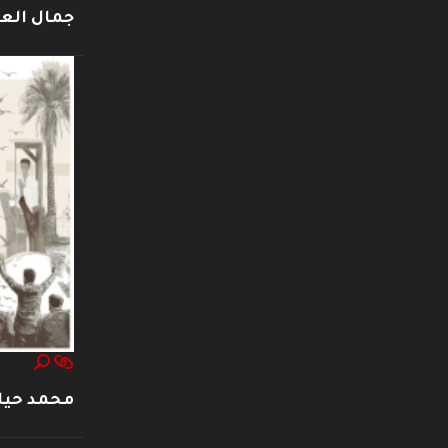
جمال العت
محمد حيا