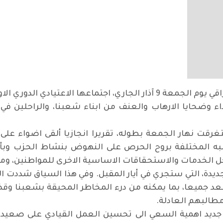
لدوري الاول في السنة الحالية 2018.
اء وضحايا الارهاب والعنف من ابناء شعبنا، والراحلين في
قت نهار الجمعة بطوله، تقريرا انجازيا ألقى اضواء على 
انبه المختلفة بروح الحرص على النهوض بنشاط الحزب وبأدائ
 الخدمات والاستحقاقات الاساسية الاخرى للمواطنين، ومن ج
ديدة، التي ستجري في أيار المقبل. وفي هذا السياق شددت ال
الصعد جميعا، بما يمكنه من درء المخاطر المحيقة بشعبنا و
طالبهم العادلة.
ن جديد اهمية السعي الى تحسين العمل القيادي على صعيد