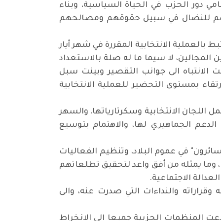
ي دور الحزب في الحياة السياسية، وبناء
م للنضال في سبيل حقوقهم ومصالحهم
ط بالعملية الانتخابية المقررة في شهر أيار
 المجالين، لا سيما ما له صلة بالاستعداد
ت الانتباه الى جوانب التقصير وبينت سبل
تقاء بمستوى التحضير للعملية الانتخابية
ل اللجان الانتخابية وسكرتارياتها، والسهر
الدعم الجماهيري لها، والاهتمام بتوسيع
ائرون" في عموم البلاد، وتنظيم الفعاليات
 وما يمثله من أفق واعد لتحقيق تطلعاتهم
عدالة الاجتماعية.
 وقراراته والنداءات التي صدرت عنه، والى
ودعت المنظمات الحزبية جميعا الى الانخراط