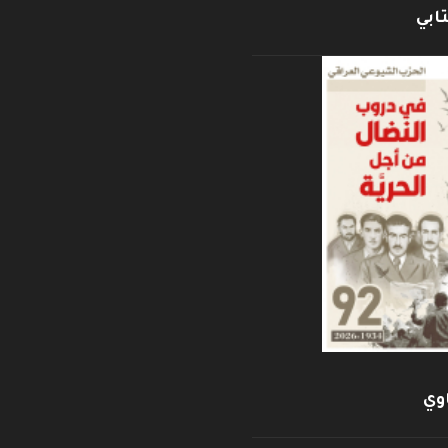
ابي
وي