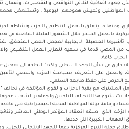
ذل جهود اضافية لتلافي النواقص والتقصيرات، وضمان تنام
 المواطنين وتعيش همومهم اليومية ، وتستنهض هممه
جازي، ومنها ما يتعلق بالعمل التنظيمي للحزب ونشاطه المرتب
كزية بالعمل المنجز خلال الشهور القليلة الماضية في هذين
نب تأشيرها الحصيلة الايجابية لمجمل العمل المتحقق، لفت
زب من المضي قدما في سعيه لتعزيز العمل التنظيمي والار
الحزب كافة.
لانجازي في شأن الجهد الانتخابي واكدت الحاجة الى تفعيل عم
بية، والعمل على التعريف بسياسة الحزب والسعي لتأمين 
 مع الحرص على حفظ طابعه السلمي.
عمل المشترك مع بقية الاحزاب والقوى المؤتلفة في تحالف "س
لالات نشوء هذا التحالف للناخبين ولجماهير الشعب عموما،
اد وإقامة دولة المواطنة المدنية الديمقراطية على قاعدة ال
الزخم الذي اطلقه انعقاد المؤتمر الوطني العاشر ونتائجه
المهمات الكبيرة التي حددها.
طلاق حملة التبرع المركزية دعما للجهد الانتخابي للحزب، 