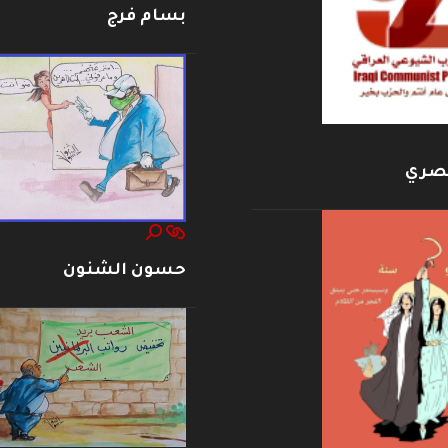
بسام فرج
بصري
حسون الشنون