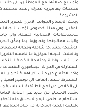
وتوسيع صلاتها مع المواطنين، الى جانب ب
منظمات جماهيرية تتحرك وسط محتشدات
المشروعة.
وبحث الاجتماع الجوانب الاخرى للتقرير الان
المقبل. وفي هذا الخصوص نوّهت اللجنة المر
للاستحقاقات الانتخابية المقبلة. والى جا
وآليات معالجتها وتجاوزها، بما يمكّن الح
الوشيكة بمشاركة شاملة وفعالة لمنظمات 
وناقشت اللجنة المركزية ما تضمنه التقرير ا
على تنفيذ وادارة ومتابعة الخطة الانتخا
المشاركة في الحراك الجماهيري المتصاعد
واكد الاجتماع من جانب آخر اهمية تطوير ال
المشتركة معها. اضافة الى توضيح اهمية ود
الى الخلاص من نهج الطائفية السياسية والفس
وشدد الاجتماع من جديد على الحاجة لادامة 
استلهام ما خلص اليه والانطلاق منه لتحقيق 
واعلنت اللجنة المركزية في ختام اجتماعها ا