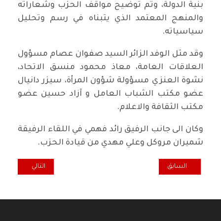
بنية الدولة، وتم توضيح مواقف الحزب وشعاراته
والمنهج المعتمد الذي يتبناه في رسم وتحليل
سياسياته.
وقد مثل الوفد الزائر السيد صفوان عصام مسؤول
العلاقات العامة، معاذ محمود منسق الاتحاد،
نشوة العنزي مسؤولة شؤون المرأة، سيزر دانيال
عضو مكتب الشباب العامل و آزاد حسين عضو
مكتب الثقافة والاعلام.
وكان الى جانب الرفيق رائد فهمي في اللقاء الرفيقة
شميران مروكل وعلي مهدي من قيادة الحزب.
المقال السابق: اللجنة المركزية للحزب الشيوعي العراقي تعقد اجتماعا اعتيا
المقال التالي: را
السابق
التالي