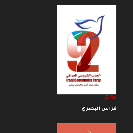
فراس البصري